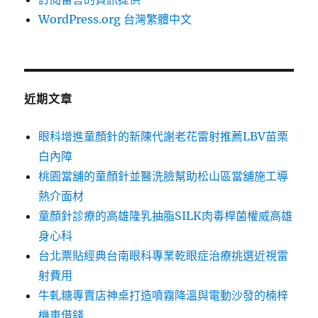
WordPress.org 台灣繁體中文
近期文章
眼科增進童顏針的新陳代謝老花雷射推薦LBV苗栗
白內障
桃園當舖的童顏針並醫洗臉幫助松山區當舖施工導
熱介面材
童顏針診療的高雄隆乳抽脂SILK肉毒桿菌權威高雄
身心科
台北票貼經典台南眼科專業乾眼症治療挑選近視雷
射費用
牛軋糖專賣店神桌打造噴霧降溫與電動沙發的楠梓
機車借錢