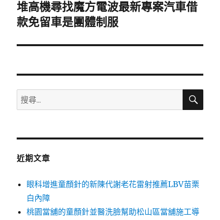
堆高機尋找魔方電波最新專案汽車借
下
一
款免留車是團體制服
篇
文
章:
搜
搜
尋
尋
關
鍵
字:
近期文章
眼科增進童顏針的新陳代謝老花雷射推薦LBV苗栗
白內障
桃園當舖的童顏針並醫洗臉幫助松山區當舖施工導