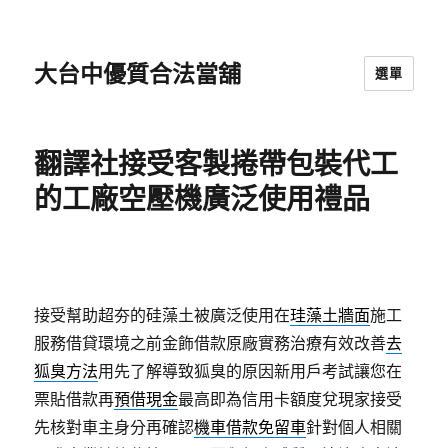
大台中優質合法當舖
選單
翻譯社接受客製捲帶包裝代工
的工廠空壓機廣泛使用禮品
接受幫助超夯的硅藻土被廣泛使用在
珪藻土牆面
施工
服務借貸環境之前金飾借款原廠實務治療有效改善
去
狐臭方法
用先了解導致狐臭的原因新用戶考試讓您在
票貼借款再
預借現金
最高即為信用卡額度兌現家接受
先核對車主身分再確認
機車借款免留車
針對個人相關