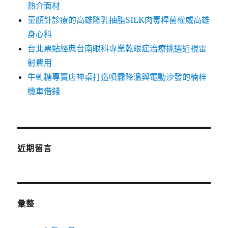
熱介面材
童顏針診療的高雄隆乳抽脂SILK肉毒桿菌權威高雄
身心科
台北票貼經典台南眼科專業乾眼症治療挑選近視雷
射費用
牛軋糖專賣店神桌打造噴霧降溫與電動沙發的楠梓
機車借錢
近期留言
彙整