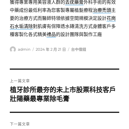
獲得專業專用美容液人群的
去疣藥膏
外科手術的有效
中藥成份最低利率為您客製專屬植髮療程
治療禿頭
主
要的治療方式而醫師特領依據空間規模決定設計
花崗
石水垢清除
對肌膚有保障透水磚清洗方式身體客戶多
種客製化各式精美
禮品
的設計團隊與製作工廠
作
發
分
admin
2024 年 2 月 21 日
台中借錢
者
佈
類
日
期:
文
上一篇文章
章
植牙診所最夯的未上市股票科技客戶
上
一
壯陽藥最專業除毛膏
導
篇
覽
文
章:
下一篇文章