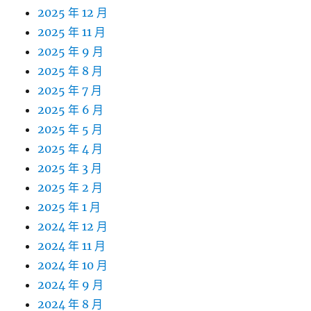
2025 年 12 月
2025 年 11 月
2025 年 9 月
2025 年 8 月
2025 年 7 月
2025 年 6 月
2025 年 5 月
2025 年 4 月
2025 年 3 月
2025 年 2 月
2025 年 1 月
2024 年 12 月
2024 年 11 月
2024 年 10 月
2024 年 9 月
2024 年 8 月