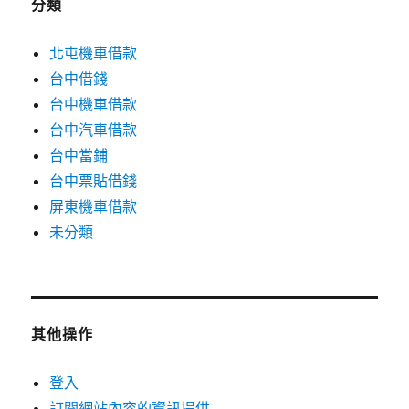
分類
北屯機車借款
台中借錢
台中機車借款
台中汽車借款
台中當鋪
台中票貼借錢
屏東機車借款
未分類
其他操作
登入
訂閱網站內容的資訊提供