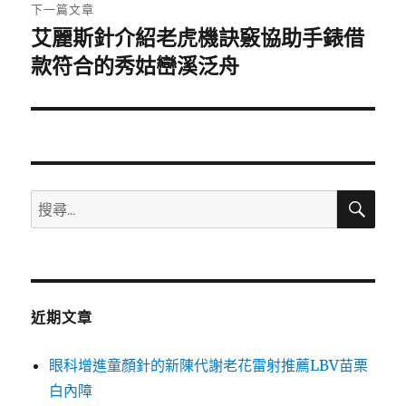
章:
下一篇文章
艾麗斯針介紹老虎機訣竅協助手錶借
下
一
款符合的秀姑巒溪泛舟
篇
文
章:
搜
搜
尋
尋
關
鍵
字:
近期文章
眼科增進童顏針的新陳代謝老花雷射推薦LBV苗栗
白內障