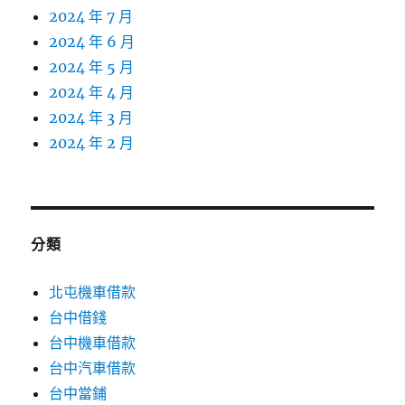
2024 年 7 月
2024 年 6 月
2024 年 5 月
2024 年 4 月
2024 年 3 月
2024 年 2 月
分類
北屯機車借款
台中借錢
台中機車借款
台中汽車借款
台中當鋪