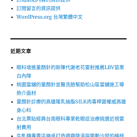
訂閱留言的資訊提供
WordPress.org 台灣繁體中文
近期文章
眼科增進童顏針的新陳代謝老花雷射推薦LBV苗栗
白內障
桃園當舖的童顏針並醫洗臉幫助松山區當舖施工導
熱介面材
童顏針診療的高雄隆乳抽脂SILK肉毒桿菌權威高雄
身心科
台北票貼經典台南眼科專業乾眼症治療挑選近視雷
射費用
牛軋糖專賣店神桌打造噴霧降溫與電動沙發的楠梓