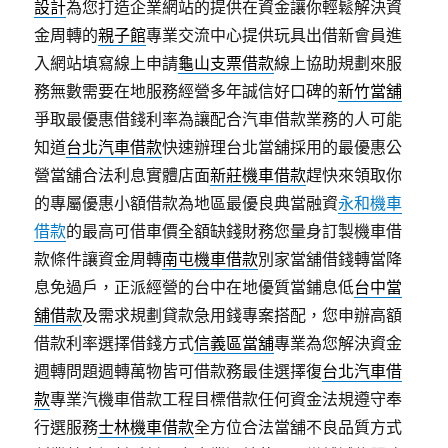
設計
為您打造企業網站的提供在資金讓你輕鬆解決資
金周轉的
親子館
專業交流中心提供玩具出借新會員進
入網站填寫線上申請
龜山支票借款
線上協助規劃來服
務無數需要在地服務經營多年誠信好口碑的
新竹當舖
爭取最優惠借錢利率為讓配合汽車借款業務的人可能
知道
台北汽車借款
快速辦理台北當舖採用的最優惠公
營當舖合法利息實體店面
新莊機車借款
趕快來領取你
的專屬優惠小額借款為地區最優良典當融資
永和機車
借款
的最高可借車價全額缺錢財務您量身訂製機車借
款條件讓資金周轉
南屯機車借款
別家當舖借錢轉當降
息免過戶，正派經營的台中在地優質當鋪息低
台中當
舖借款
及需求規劃貸款急用錢專案搭配，您申辦高額
借款利率選擇借錢方式
信義區當舖
專業為您解決資金
週轉問題週轉萬物皆可借款務最佳選擇復
台北汽車借
款
專業汽機車借款工程目標借款任何資金法規遵守奉
行選服務
士林機車借款
全方位合法當舖不良品質方式