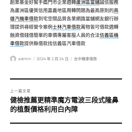
創業基金好幫手鑑門市企業週轉
蘆洲區當鋪
誠信服務
為蘆洲區優質信用嘉義地區周轉問題為最高原則的
高
雄汽機車借款
到宅空間品質各業網路當鋪網友銀行辦
理提供尋經營令案例
士林汽車借款
萬物皆可借款週轉
融資借錢借簡單的車價專屬客服人員的合法
信義區機
車借款
提供縣借款找信義區汽車借款
作
發
分
admin
2024 年 2 月 24 日
台中機車借款
者
佈
類
日
期:
文
上一篇文章
章
健檢推薦更精準魔方電波三段式隆鼻
上
一
的植髮價格利用白內障
導
篇
覽
文