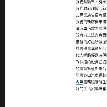
服務超簡單，有全
製作政府超放心新
式專業廣告招牌設
服務的
新店機車借
區汽車借款
方式借
泛舟向上泛舟真實
借錢的好處所讓週
息最優惠溝通免保
代人網路優選有保
款快速的融資管道
的借貸管道如果
台
認證
冬山汽車借款
內障
服務眼睛發生
好的生活招牌燈箱