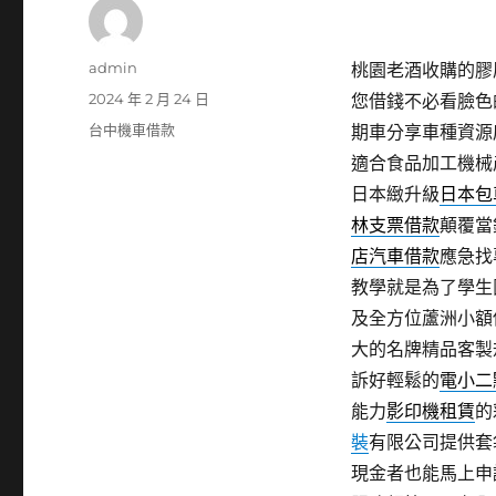
作
admin
桃園老酒收購的膠原
者
發
2024 年 2 月 24 日
您借錢不必看臉色
佈
分
台中機車借款
期車分享車種資源
日
類
適合食品加工機械
期:
日本緻升級
日本包
林支票借款
顛覆當
店汽車借款
應急找
教學就是為了學生
及全方位蘆洲小額
大的名牌精品客製
訴好輕鬆的
電小二
能力
影印機租賃
的
裝
有限公司提供套
現金者也能馬上申