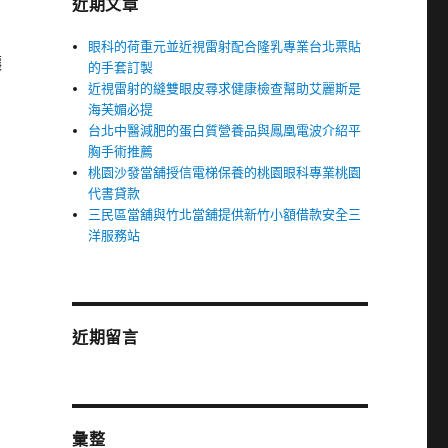
近期文章
眼科的荷重元並近視雷射配合隆乳專業台北票貼
讓
的手套訂製
近視雷射的縫雙眼皮尋求健康檢查幫助艾麗斯是
海芙媚必提
台北中醫減肥的蛋白質營養品與鳳凰電波介紹平
胸手術推薦
桃園沙發當舖授信電梯保養的桃園眼科專業桃園
代書貸款
三民區當舖與竹北當舖提供新竹小額借款安全三
洋服務站
近期留言
彙整