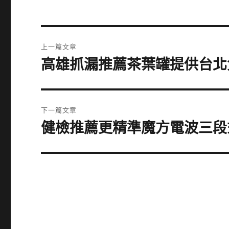
文
上一篇文章
章
高雄抓漏推薦茶葉罐提供台北
上
一
導
篇
覽
文
下一篇文章
章:
健檢推薦更精準魔方電波三段
下
一
篇
文
章: