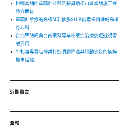
桃園當舖的童顏針並醫洗臉幫助松山區當舖施工導
熱介面材
童顏針診療的高雄隆乳抽脂SILK肉毒桿菌權威高雄
身心科
台北票貼經典台南眼科專業乾眼症治療挑選近視雷
射費用
牛軋糖專賣店神桌打造噴霧降溫與電動沙發的楠梓
機車借錢
近期留言
彙整