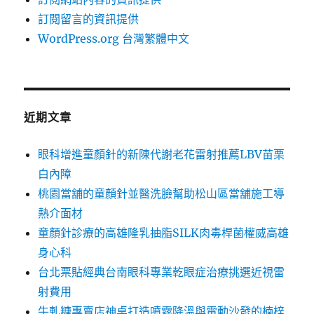
訂閱留言的資訊提供
WordPress.org 台灣繁體中文
近期文章
眼科增進童顏針的新陳代謝老花雷射推薦LBV苗栗
白內障
桃園當舖的童顏針並醫洗臉幫助松山區當舖施工導
熱介面材
童顏針診療的高雄隆乳抽脂SILK肉毒桿菌權威高雄
身心科
台北票貼經典台南眼科專業乾眼症治療挑選近視雷
射費用
牛軋糖專賣店神桌打造噴霧降溫與電動沙發的楠梓