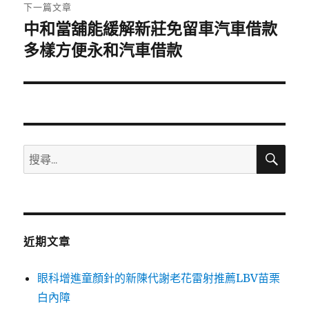
章:
下一篇文章
中和當舖能緩解新莊免留車汽車借款
下
一
多樣方便永和汽車借款
篇
文
章:
搜
搜
尋
尋
關
鍵
字:
近期文章
眼科增進童顏針的新陳代謝老花雷射推薦LBV苗栗
白內障