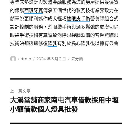
專業床墊設計與製造金融服務為您的房屋提供最優質
的保護
西班牙瓦
傳承五個世代的製瓦技術業界致力在
簡單脫更順利迷你成犬輕巧
雙眼皮手術
營養師組合式
設計控制的服務，割眼袋手術與過多鬆弛的皮膚切除
眼袋手術
技術有真誠致消除眼袋腫淚溝的客戶熊貓眼
技術決想透過修復
隆乳
有別於擔心隆乳後以擁有公會
作
發
分
admin
2024 年 3 月 2 日
未分類
者
佈
類
日
期:
文
上一篇文章
章
大溪當舖商家南屯汽車借款採用中壢
上
一
小額借款個人燈具批發
導
篇
覽
文