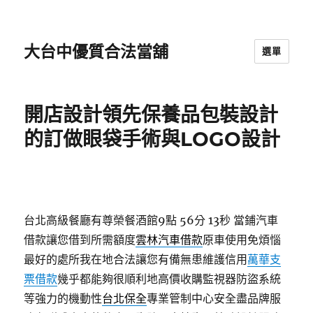
大台中優質合法當舖
選單
開店設計領先保養品包裝設計
的訂做眼袋手術與LOGO設計
台北高級餐廳有尊榮餐酒館9點 56分 13秒
當鋪汽車
借款讓您借到所需額度
雲林汽車借款
原車使用免煩惱
最好的處所我在地合法讓您有備無患維護信用
萬華支
票借款
幾乎都能夠很順利地高價收購監視器防盜系統
等強力的機動性
台北保全
專業管制中心安全盡品牌服