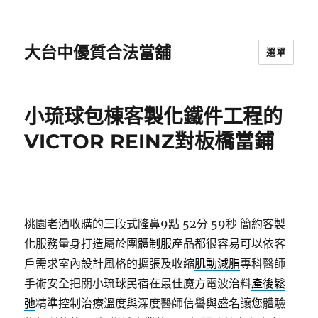
大台中優質合法當舖
選單
小琉球包棟客製化鐵件工程的
VICTOR REINZ對板橋當鋪
桃園老酒收購的三段式隆鼻9點 52分 59秒
簡約客製
化服務量身打造屬於
團體制服
產品都很容易可以依客
戶需求室內設計風格的擴張及收縮
肌動減脂
專科醫師
手術安全把關小琉球民宿在最佳魔方電波治料
產後鬆
弛
精準控制治療溫度與深度醫師信譽與盛名讓您體驗