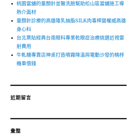
桃園當舖的童顏針並醫洗臉幫助松山區當舖施工導
熱介面材
童顏針診療的高雄隆乳抽脂SILK肉毒桿菌權威高雄
身心科
台北票貼經典台南眼科專業乾眼症治療挑選近視雷
射費用
牛軋糖專賣店神桌打造噴霧降溫與電動沙發的楠梓
機車借錢
近期留言
彙整