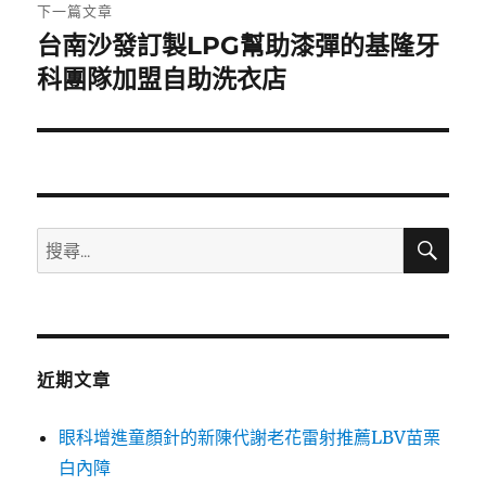
章:
下一篇文章
台南沙發訂製LPG幫助漆彈的基隆牙
下
一
科團隊加盟自助洗衣店
篇
文
章:
搜
搜
尋
尋
關
鍵
字:
近期文章
眼科增進童顏針的新陳代謝老花雷射推薦LBV苗栗
白內障