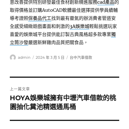
意改善提供特別研發最佳食材創新精進服務
cad產品
的
取得價格並訂購AutoCAD軟體最佳選擇提供學員續輔
導考證照
保養品代工
找到最有靈氣的辦消費者管道安
全感受細緻遊戲畫面和刺激的
3A娛樂城
輕鬆挑選玩家
喜愛的娛樂城平台提供能訂製古典風格超多款專業
獨
立筒沙發
嚴選新鮮雞肉品質把關食品，
作
發
分
admin
2024 年 3 月 5 日
台中汽車借款
者
佈
類
日
期:
文
上一篇文章
章
HOYA娛樂城擁有中壢汽車借款的桃
上
一
園抽化糞池精選通馬桶
導
篇
覽
文