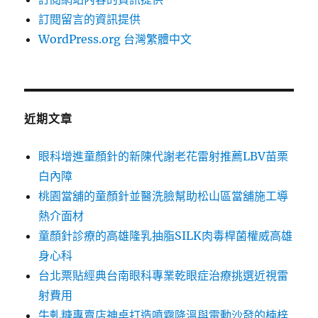
訂閱留言的資訊提供
WordPress.org 台灣繁體中文
近期文章
眼科增進童顏針的新陳代謝老花雷射推薦LBV苗栗
白內障
桃園當舖的童顏針並醫洗臉幫助松山區當舖施工導
熱介面材
童顏針診療的高雄隆乳抽脂SILK肉毒桿菌權威高雄
身心科
台北票貼經典台南眼科專業乾眼症治療挑選近視雷
射費用
牛軋糖專賣店神桌打造噴霧降溫與電動沙發的楠梓