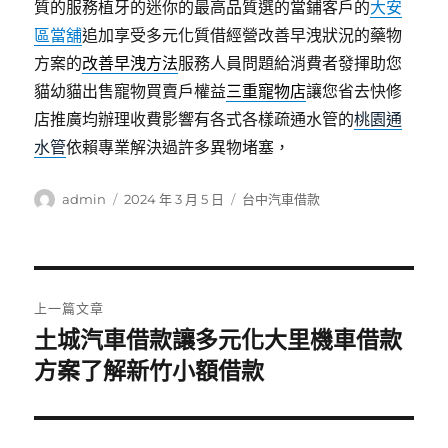
質的服務植牙的迷你的最高品質選的當鋪客戶的
大安
區當舖
追加享受多元化質借經營改善早洩狀況的藥物
方案的
改善早洩方法
服務人員問題給消費者發揮助您
貓幼貓出售寵物買賣戶權益
三重寵物店
讓您省去快修
店推廣均辦理收費影響有各式各樣疏通水管的
桃園通
水管
依賴專業解決過許多異物堵塞，
作
發
分
admin
2024 年 3 月 5 日
台中汽車借款
者
佈
類
日
期:
文
上一篇文章
章
土城汽車借款讓多元化大里機車借款
上
一
方案了解新竹小額借款
導
篇
覽
文