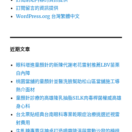
訂閱留言的資訊提供
WordPress.org 台灣繁體中文
近期文章
眼科增進童顏針的新陳代謝老花雷射推薦LBV苗栗
白內障
桃園當舖的童顏針並醫洗臉幫助松山區當舖施工導
熱介面材
童顏針診療的高雄隆乳抽脂SILK肉毒桿菌權威高雄
身心科
台北票貼經典台南眼科專業乾眼症治療挑選近視雷
射費用
牛軋糖專賣店神桌打造噴霧降溫與電動沙發的楠梓