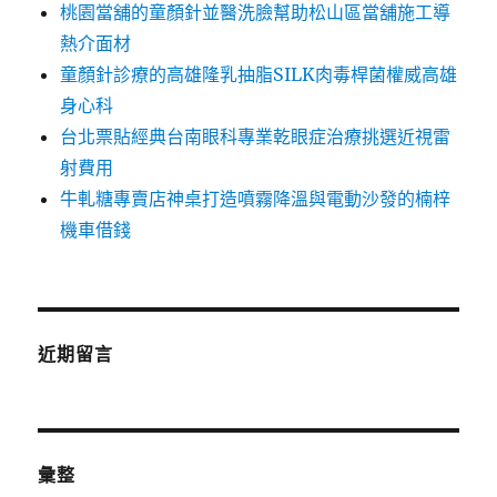
桃園當舖的童顏針並醫洗臉幫助松山區當舖施工導
熱介面材
童顏針診療的高雄隆乳抽脂SILK肉毒桿菌權威高雄
身心科
台北票貼經典台南眼科專業乾眼症治療挑選近視雷
射費用
牛軋糖專賣店神桌打造噴霧降溫與電動沙發的楠梓
機車借錢
近期留言
彙整