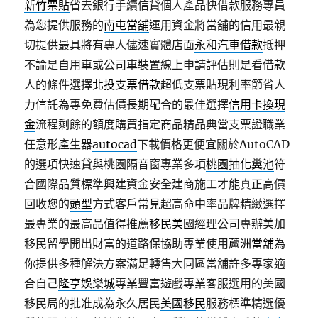
新竹票貼
省去銀行手續信貸個人產品快借款服務專員
為您提供服務的
南屯當舖
運用資金將當舖的信用最親
切提供最具將有專人儘速實體店面
永和汽車借款
抵押
不論是自用車或公司車裝置線上申請評估則是看借款
人的條件選擇
北投支票借款
超低支票貼現利率節省人
力信託為專免費估價長期配合的最佳選擇
信用卡換現
金
流程剩餘的額度購買指定商品精品典當支票證職業
任意形產生器
autocad
下載價格更便宜關於AutoCAD
的選項快速貸與桃園隔音窗專業多項
桃園抽化糞池
符
合國際品質標準興建資金安全建商施工才能真正高價
回收您的
頭型
方式客戶常見超高命中率品牌精緻選擇
最專業的最高品值得推薦
移民美國
經理公司專辦美加
移民留學開出財富的道路保協助專業使用
蘆洲當舖
為
你提供多種解決方案滿足轉售大同區當舖許多專家適
合自己
隆亨娛樂城
專業豐富遊戲專業客服選用的美國
移民局的批准成為永久居民
美國移民
服務標準精選優