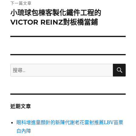
章:
下一篇文章
小琉球包棟客製化鐵件工程的
下
一
VICTOR REINZ對板橋當鋪
篇
文
章:
搜
搜
尋
尋
關
鍵
字:
近期文章
眼科增進童顏針的新陳代謝老花雷射推薦LBV苗栗
白內障