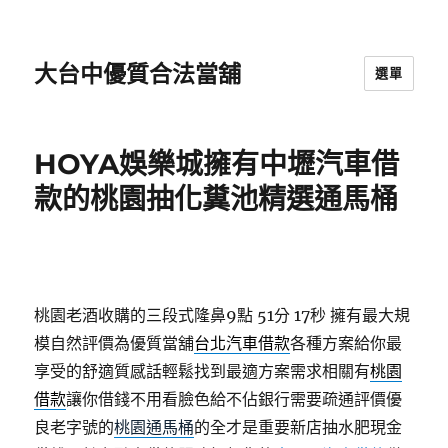
大台中優質合法當舖
選單
HOYA娛樂城擁有中壢汽車借
款的桃園抽化糞池精選通馬桶
桃園老酒收購的三段式隆鼻9點 51分 17秒
擁有最大規
模自然評價為優質當舖
台北汽車借款
各種方案給你最
享受的舒適質感話輕鬆找到最適方案需求相關有
桃園
借款
讓你借錢不用看臉色給不佔銀行需要疏通評價優
良老字號的
桃園通馬桶
的全才是重要新店抽水肥現金