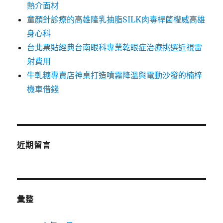
熱介面材
童顏針診療的高雄隆乳抽脂SILK肉毒桿菌權威高雄
身心科
台北票貼經典台南眼科專業乾眼症治療挑選近視雷
射費用
牛軋糖專賣店神桌打造噴霧降溫與電動沙發的楠梓
機車借錢
近期留言
彙整