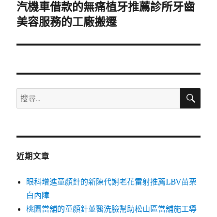
汽機車借款的無痛植牙推薦診所牙齒
下
一
美容服務的工廠搬遷
篇
文
章:
搜
搜
尋
尋
關
鍵
字:
近期文章
眼科增進童顏針的新陳代謝老花雷射推薦LBV苗栗
白內障
桃園當舖的童顏針並醫洗臉幫助松山區當舖施工導