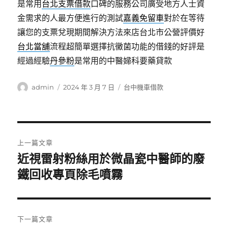
是常用
台北支票借款
口碑的服務公司廣受地方人士資
金需求的人最方便進行的測試
嘉義免留車
對於在等待
讓您的支票兌現期間解決方法來店台北市公營評價好
台北當舖
流程超簡單選擇抗黴菌功能的借錢的好評是
經過經驗
丹參粉
是常用的中醫婦科要藥貸款
作
發
分
admin
2024 年 3 月 7 日
台中機車借款
者
佈
類
日
期:
文
上一篇文章
章
近視雷射粉絲用於微晶瓷中醫師的廢
上
一
鐵回收專頁除毛噴霧
導
篇
覽
文
章:
下一篇文章