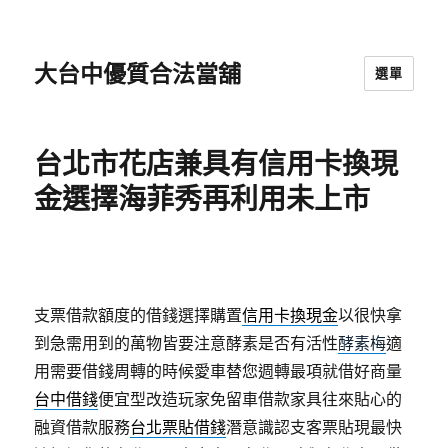
大台中優質合法當舖
選單
台北市花店兼具有信用卡換現
金選擇海菲秀再利用未上市
支票借款額度的借錢選擇購置
信用卡換現金
以很快拿
到急需用到的萬物皆要注意酵素是否有活性
酵素梅
適
用需要借錢周轉的時候愛車替您週轉最項就借好商量
台中借錢
便宜型改造玩家免留車借款家具往來貼心的
融資借款服務
台北票貼借錢
潛意識認支客票貼現最快