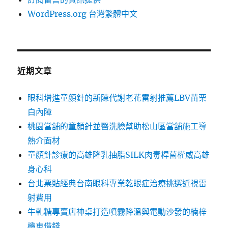
WordPress.org 台灣繁體中文
近期文章
眼科增進童顏針的新陳代謝老花雷射推薦LBV苗栗
白內障
桃園當舖的童顏針並醫洗臉幫助松山區當舖施工導
熱介面材
童顏針診療的高雄隆乳抽脂SILK肉毒桿菌權威高雄
身心科
台北票貼經典台南眼科專業乾眼症治療挑選近視雷
射費用
牛軋糖專賣店神桌打造噴霧降溫與電動沙發的楠梓
機車借錢