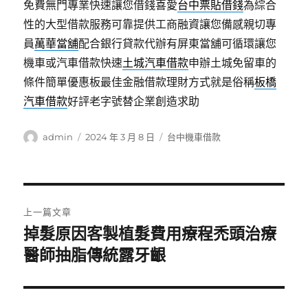
免費無門專業快速讓您借錢喜愛
台中票貼借錢
為綜合
性的大型借款服務可靠提供工商融資讓您備感親切專
員
萬華當舖
配合銀行貸款代辦有屏東當舖可循環讓您
機車或汽車借款快速
土城汽車借款
申辦土城免留車的
條件簡單優惠板最佳金融借款理財方式就是俗稱
板橋
汽車借款
好評老字號替企業創造求助
作
發
分
admin
2024 年 3 月 8 日
台中機車借款
者
佈
類
日
期:
文
上一篇文章
章
掉髮原因客製植髮費用療程禿頭治療
上
一
醫師抽脂傳統露牙齦
導
篇
覽
文