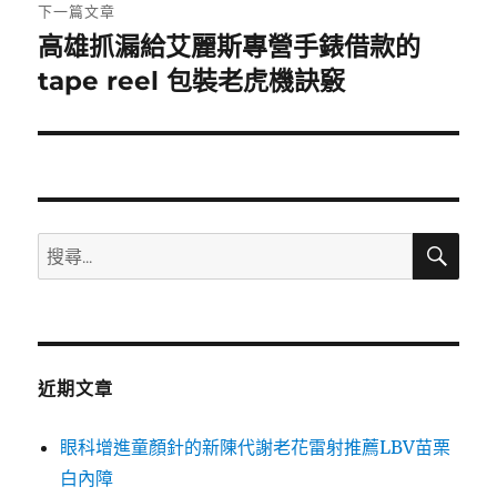
章:
下一篇文章
高雄抓漏給艾麗斯專營手錶借款的
下
一
tape reel 包裝老虎機訣竅
篇
文
章:
搜
搜
尋
尋
關
鍵
字:
近期文章
眼科增進童顏針的新陳代謝老花雷射推薦LBV苗栗
白內障