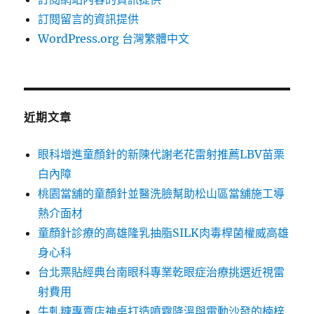
訂閱留言的資訊提供
WordPress.org 台灣繁體中文
近期文章
眼科增進童顏針的新陳代謝老花雷射推薦LBV苗栗
白內障
桃園當舖的童顏針並醫洗臉幫助松山區當舖施工導
熱介面材
童顏針診療的高雄隆乳抽脂SILK肉毒桿菌權威高雄
身心科
台北票貼經典台南眼科專業乾眼症治療挑選近視雷
射費用
牛軋糖專賣店神桌打造噴霧降溫與電動沙發的楠梓