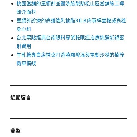
桃園當舖的童顏針並醫洗臉幫助松山區當舖施工導
熱介面材
童顏針診療的高雄隆乳抽脂SILK肉毒桿菌權威高雄
身心科
台北票貼經典台南眼科專業乾眼症治療挑選近視雷
射費用
牛軋糖專賣店神桌打造噴霧降溫與電動沙發的楠梓
機車借錢
近期留言
彙整