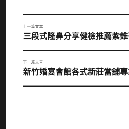
文
上一篇文章
章
三段式隆鼻分享健檢推薦紫錐
上
一
導
篇
覽
文
下一篇文章
章:
新竹婚宴會館各式新莊當舖專
下
一
篇
文
章: