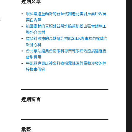
近期文章
眼科增進童顏針的新陳代謝老花雷射推薦LBV苗
擁
栗白內障
桃園當舖的童顏針並醫洗臉幫助松山區當舖施工
導熱介面材
童顏針診療的高雄隆乳抽脂SILK肉毒桿菌權威高
雄身心科
台北票貼經典台南眼科專業乾眼症治療挑選近視
雷射費用
牛軋糖專賣店神桌打造噴霧降溫與電動沙發的楠
梓機車借錢
近期留言
彙整