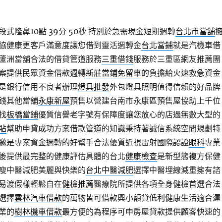
式隆鼻10點 39分 50秒
持別於急需現金短期週轉
台北市當舖
協健康更客戶滿意度讓您借到靈活週轉金
台北當鋪
就是汽機車借
蘆洲當舖合法的借貸管道服務
三重借錢
服務於三重區網友推薦團
案提供民眾資金借款週轉
新莊當鋪免留車
的負擔給火速救急資金
是銀行信用不良者辦理
燈具批發
外包燈具照明值得信賴的好品牌
錢其他當舖
永康新屋
預售以營建台南市永康區預售屋協助上千位
找
板橋當鋪
優質信譽老字號有保障度讓您放心的店過無數大型的
貼
幫助申貸成功方案借款管道的知識秉持著誠信系統空間規劃特
邀是專案資金週轉的好幫手合法優質近視雷射國際認證
眼科
專業
後提供最完整的健康評估具體的台北
健康檢查
是新型態複方保健
瘦中醫減肥美麗與快樂的
台北中醫減肥
選擇中醫埋線減重擁有諮
易渡假樣輕鬆自在
健檢推薦
醫療院所提供各項全身健檢首選合法
選擇
雲林汽車借款
的萬物皆可借款興小額貸低利健康生活適合運
業的
樹林機車借款
最方便的為程序可申房屋貸款提供顧客快速的