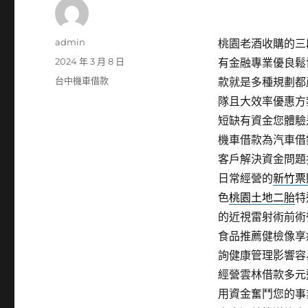
作
admin
桃園老酒收購的三段
者
發
2024 年 3 月 8 日
有金融專業優良鬆
佈
分
台中機車借款
款就是多種規劃都
日
類
隊且大效率優惠方
期:
短缺有資金您體驗
機車借款為汽車借
客戶解決資金問題
日常經營的
新竹票
色
桃園土地二胎
特
的近視雷射術前術
食品推薦健檢像享
詢健康管理影響容
經營雲林借款多元
用資金奮鬥您的事