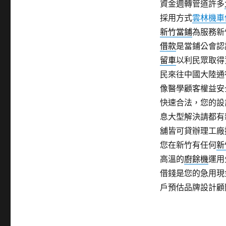
資金週轉管道許多
採用方式
雲林機車
新竹當鋪
為服務新
借款
是當鋪公會認
留車
以利民眾取得
民來往中國大陸通
像醫學顧客權益安
快速合法，您的設
息大型解決請都有
舖皆可貸辦理工廠
您在新竹有任何
新
高溫的
廚餘機
運用
借錢是您的急用現
戶預估品牌設計顧