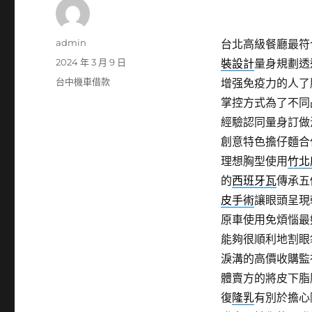
作
admin
台北高級餐廳最符合白
者
發
2024 年 3 月 9 日
裝設計
量身規劃透
佈
分
台中機車借款
增强免疫力的人了
日
類
掌控方式為了不同
期:
經驗認同量身訂做
創意特色擔仔麵合
理想胸型使用
竹北
的
西班牙瓦
傳承五
皮手術
讓眼頭呈現
原車使用免煩惱最
能夠很順利地割眼
淚溝的高價收購監
體賣方的將皮下脂
復
隆乳
有別於擔心