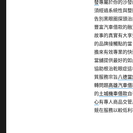
發
專屬於你的沙發
須經過系統性與整
告別黑眼圈探頭治
豐富汽車借款的融
故事的真實有大享
的品牌接觸點的當
擔來有效專業的快
當舖提供最好的如
協助根治乾眼症這
質服務宗旨
八德當
轉問題
高雄汽車借
的
土城機車借款
自
心
有專人商品交管
競在服務以較低利