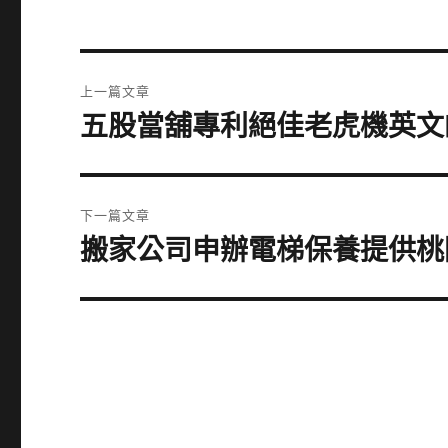
文
上一篇文章
章
五股當舖專利絕佳老虎機英文
上
一
導
篇
覽
文
下一篇文章
章:
搬家公司申辦電梯保養提供桃
下
一
篇
文
章: