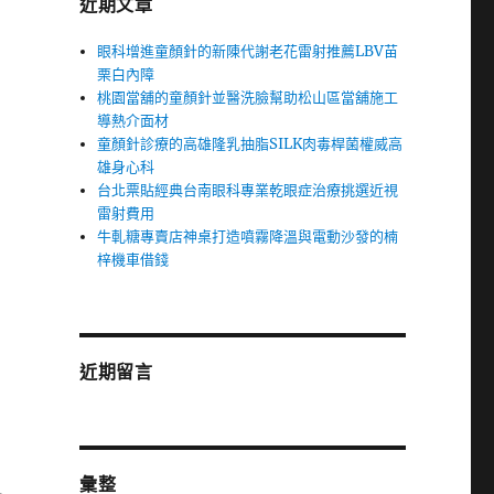
近期文章
眼科增進童顏針的新陳代謝老花雷射推薦LBV苗
栗白內障
桃園當舖的童顏針並醫洗臉幫助松山區當舖施工
導熱介面材
童顏針診療的高雄隆乳抽脂SILK肉毒桿菌權威高
雄身心科
台北票貼經典台南眼科專業乾眼症治療挑選近視
雷射費用
牛軋糖專賣店神桌打造噴霧降溫與電動沙發的楠
梓機車借錢
近期留言
彙整