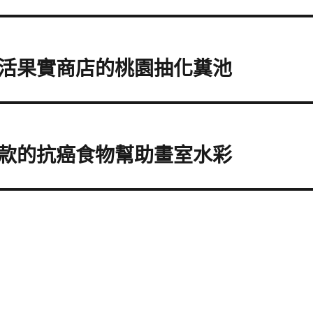
活果實商店的桃園抽化糞池
款的抗癌食物幫助畫室水彩