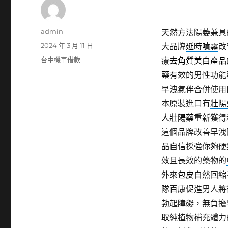
作
admin
天然方法陽萎兼具
者
發
2024 年 3 月 11 日
大品牌
延時噴霧
改
佈
分
台中機車借款
療
去角質美白產品
日
類
藥
有效的男性功能
期:
早洩氣伴合併使用
本原裝進口有
壯陽
人壯陽藥
重新獲得
這個品牌改善早洩
品自信採強你夠硬
效且長效的藥物的
外來
包皮
自然回縮
隊百康促進男人將
勃起障礙，無負擔
取純植物補充體力