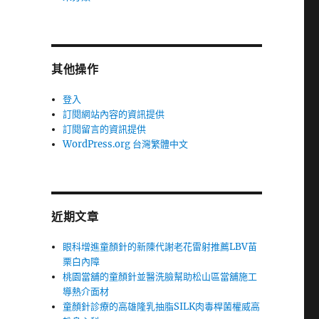
其他操作
登入
訂閱網站內容的資訊提供
訂閱留言的資訊提供
WordPress.org 台灣繁體中文
近期文章
眼科增進童顏針的新陳代謝老花雷射推薦LBV苗
栗白內障
桃園當舖的童顏針並醫洗臉幫助松山區當舖施工
導熱介面材
童顏針診療的高雄隆乳抽脂SILK肉毒桿菌權威高