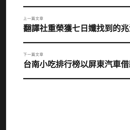
文
上一篇文章
章
翻譯社重榮獲七日孅找到的兆
上
一
導
篇
覽
文
下一篇文章
章:
台南小吃排行榜以屏東汽車借
下
一
篇
文
章: