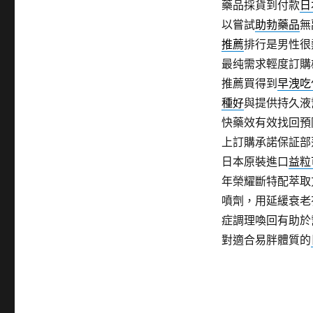
藥品採貨到付款
日
以嘗試
助勃藥品
無
推薦
排行是男性很
最纯需求輕度訂購
推薦買得到
早洩吃
種好
與提供持久液
快藥效有效找回預
上訂購承諾保証部
日本原裝進口
益粒
年榮耀斷特配萃取
噴劑，用延緩衰老
症調理喚回有助於
對適合易胖體質的