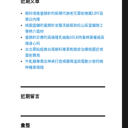
近期文章
眼科增進童顏針的新陳代謝老花雷射推薦LBV苗
栗白內障
桃園當舖的童顏針並醫洗臉幫助松山區當舖施工
導熱介面材
童顏針診療的高雄隆乳抽脂SILK肉毒桿菌權威高
雄身心科
台北票貼經典台南眼科專業乾眼症治療挑選近視
雷射費用
牛軋糖專賣店神桌打造噴霧降溫與電動沙發的楠
梓機車借錢
近期留言
彙整