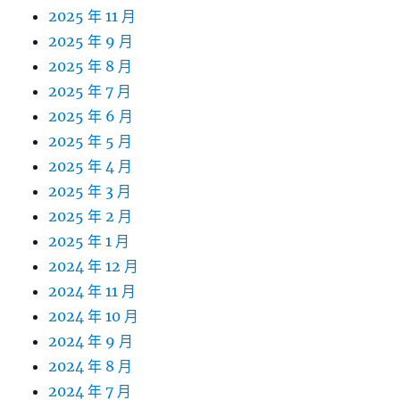
2025 年 11 月
2025 年 9 月
2025 年 8 月
2025 年 7 月
2025 年 6 月
2025 年 5 月
2025 年 4 月
2025 年 3 月
2025 年 2 月
2025 年 1 月
2024 年 12 月
2024 年 11 月
2024 年 10 月
2024 年 9 月
2024 年 8 月
2024 年 7 月