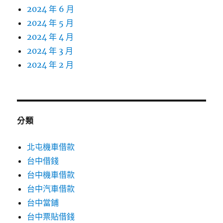
2024 年 6 月
2024 年 5 月
2024 年 4 月
2024 年 3 月
2024 年 2 月
分類
北屯機車借款
台中借錢
台中機車借款
台中汽車借款
台中當鋪
台中票貼借錢