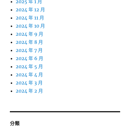
2025 年 1 月
2024 年 12 月
2024 年 11 月
2024 年 10 月
2024 年 9 月
2024 年 8 月
2024 年 7 月
2024 年 6 月
2024 年 5 月
2024 年 4 月
2024 年 3 月
2024 年 2 月
分類