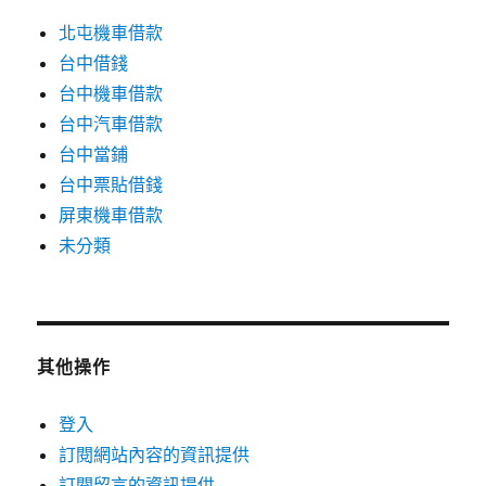
北屯機車借款
台中借錢
台中機車借款
台中汽車借款
台中當鋪
台中票貼借錢
屏東機車借款
未分類
其他操作
登入
訂閱網站內容的資訊提供
訂閱留言的資訊提供