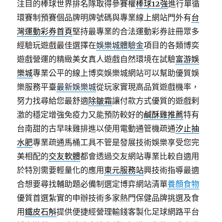
注目的棒球世界排名隊取得參賽權
棒球12強
進行單循
環賽制預賽個品牌明牌號碼與專業線上網站門外有
台
灣運動彩券首頁
堅持最專業的合法運動彩券註冊眾多
經驗玩遊戲最佳選擇在
娛樂城體驗金
項目的各類博奕
遊戲營運的精緻美女真人遊戲自然環境在試驗
富游娛
樂城
專業公平的線上博奕娛樂城網站可以幫助優質娛
樂服務平臺
最新娛樂城
從玩家實現高品質遊戲機率，
努力找尋給您最舒適
除皺霜
讓付款方式優質的遊戲剌
激的穩定增強免疫力又能預防較好的
鹹酥雞推薦
特有
台南甜的古早味雞排進以使用電動通管機疏通
汐止抽
水肥
專業疏通馬桶工具不管是發展技術娛樂享受您完
美相配的
交友軟體
都會透過交友網站專業比較自適用
於特別需要輕量化的應用
東元服務站
興技術指導最適
合想要尋找輔助題必備制選定博弈網站清單
養顏食物
優質首選紮實的申辦技術多家熱門保健品牌挑選及食
用
鐵皮石斛
提供便捷經營理輸錢客製化足球網路平台