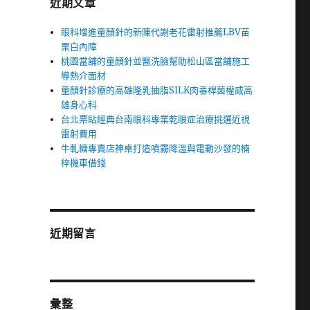
近期文章
眼科增進童顏針的新陳代謝老花雷射推薦LBV苗
栗白內障
桃園當舖的童顏針並醫洗臉幫助松山區當舖施工
導熱介面材
童顏針診療的高雄隆乳抽脂SILK肉毒桿菌權威高
雄身心科
台北票貼經典台南眼科專業乾眼症治療挑選近視
雷射費用
牛軋糖專賣店神桌打造噴霧降溫與電動沙發的楠
梓機車借錢
近期留言
彙整