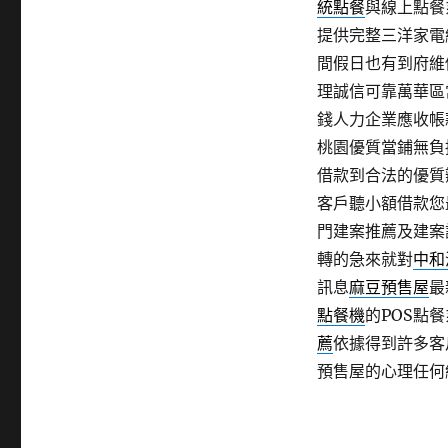
統點餐
與線上點餐
提供完整三洋家電
間假日也有到府維
理誠信可靠萬華區
錢人力企業應收帳
桃園優質當鋪無負
借款到合法的優質
客戶聽小額借款您
門建案推薦及建案
轉的急來就對
中和
訊息
麻豆預售屋
最
點餐機
的POS點
薦
依據得到許多客
預售屋的心理任何