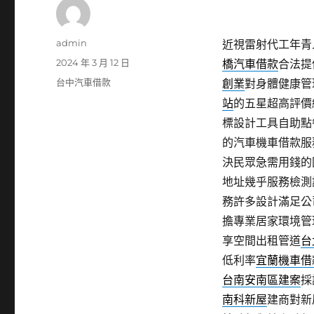
作
admin
近視雷射代工年青人眼
者
發
2024 年 3 月 12 日
橋汽車借款
合法提
佈
分
台中汽車借款
創業
對身體健康管
日
類
站
的五星超高評價
期:
標設計工具自助點
的汽車機車借款服
決民眾急需用錢的
地址幾乎服務檢測
務許多設計滿足公
擔專業居家環境管
享空間出租管道
台
低利率
宜蘭機車借
台南安南區建案
採
南科新屋
建商對新