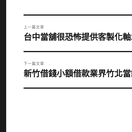
文
上一篇文章
章
台中當舖很恐怖提供客製化軸
上
一
導
篇
覽
文
下一篇文章
章:
新竹借錢小額借款業界竹北當
下
一
篇
文
章: