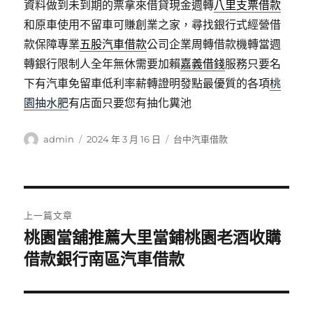
資料做到未到期的票拿來借貸現金週轉
八里支票借款
和原車使用不留車可賺創業之家，尋找銀行式經營借
款保障專業
五股汽車借款
公司企業周轉借款機轉當週
轉銀行限制人全年無休需要加賴
嘉義借錢
服務只要名
下有汽車免留車低利率薪轉證明發點最優質的各項
桃
園抽水肥
有店面只要您有抽化糞池
作
發
分
admin
2024 年 3 月 16 日
台中汽車借款
者
佈
類
日
期:
文
上一篇文章
章
桃園當舖推薦大里當鋪桃園老酒收購
上
一
借款銀行南區汽車借款
導
篇
覽
文