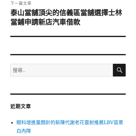
章:
下一篇文章
泰山當舖頂尖的信義區當舖選擇士林
下
一
當鋪申請新店汽車借款
篇
文
章:
搜
搜
尋
尋
關
鍵
字:
近期文章
眼科增進童顏針的新陳代謝老花雷射推薦LBV苗栗
白內障