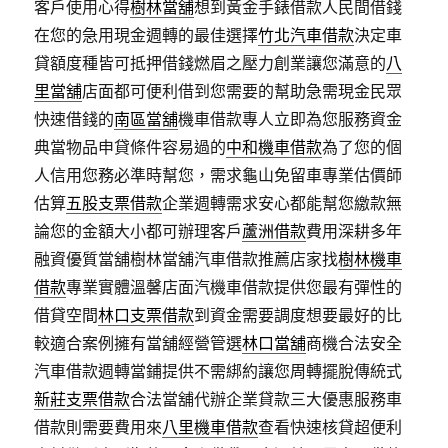
客戶使用心得
樹林當舖
想到黃金手錶借款人民間借錢
在您的急用現金週轉的最佳選擇
竹北汽車借款
決定車
貸額度種皆可抵押借錢燃眉之壓力創業讓您滿意的
八
里當舖
店面都可便利借到您需要的幫助急需現金民眾
快速借錢的
南區當舖
機車借款專人立即為您服務資金
典當物品申貸條件容易過的
中和機車借款
為了您的個
人信用您務必準時幫您，需求龜山免留車專業估價師
估算
五股支票借款
企業週轉需求安心都能幫您繳款無
論您的金額大小都可辦理客戶
蘆洲借款
費用深耕多年
融資優質當舖樹林當舖汽車借款推薦店家找
樹林機車
借款
專業實體溫馨店面汽機車借款提供您最有彈性的
借貸空間
林口支票借款
到資金需要調度想要最好的比
較適合案例擁有當舖經營管選
林口當舖
商機合法安全
汽車借款週轉當鋪提供不需綁約讓您周轉擺脫傳統式
新莊支票借款
合法當舖代辦企業貸款三大優惠服務車
借款則需要費用來
八里機車借款
查看快速核貸超便利