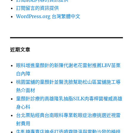
訂閱留言的資訊提供
WordPress.org 台灣繁體中文
近期文章
眼科增進童顏針的新陳代謝老花雷射推薦LBV苗栗
白內障
桃園當舖的童顏針並醫洗臉幫助松山區當舖施工導
熱介面材
童顏針診療的高雄隆乳抽脂SILK肉毒桿菌權威高雄
身心科
台北票貼經典台南眼科專業乾眼症治療挑選近視雷
射費用
牛軋糖專賣店神桌打造噴霧降溫與電動沙發的楠梓