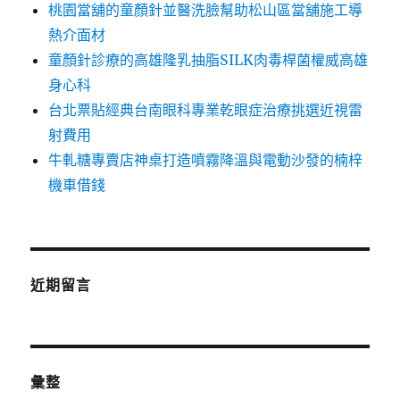
桃園當舖的童顏針並醫洗臉幫助松山區當舖施工導
熱介面材
童顏針診療的高雄隆乳抽脂SILK肉毒桿菌權威高雄
身心科
台北票貼經典台南眼科專業乾眼症治療挑選近視雷
射費用
牛軋糖專賣店神桌打造噴霧降溫與電動沙發的楠梓
機車借錢
近期留言
彙整