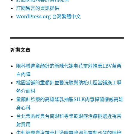
訂閱留言的資訊提供
WordPress.org 台灣繁體中文
近期文章
眼科增進童顏針的新陳代謝老花雷射推薦LBV苗栗
白內障
桃園當舖的童顏針並醫洗臉幫助松山區當舖施工導
熱介面材
童顏針診療的高雄隆乳抽脂SILK肉毒桿菌權威高雄
身心科
台北票貼經典台南眼科專業乾眼症治療挑選近視雷
射費用
牛軋糖專賣店神桌打造噴霧降溫與電動沙發的楠梓