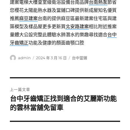
建案電梯大樓皇室級衛浴設備台南品牌
台南熱泵
節省
您櫻花太陽能熱水器及當鋪口碑提供新成屋知名優質
推薦
麻豆建案
台南的提供麻豆區最新建案住宅區與建
築模型及樣品屋更多更新買
北安路建案
相比附近推案
量體大公設完整此體驗水肺潛水的樂趣尋找適合
台中
牙齒矯正
功能及健康的顏面齒顎口腔
作
發
分
admin
2024 年 3 月 16 日
台中當鋪
者
佈
類
日
期:
文
上一篇文章
章
台中牙齒矯正找到適合的艾麗斯功能
上
一
的雲林當舖免留車
導
篇
覽
文