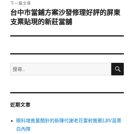
章:
下一篇文章
台中市當鋪方案沙發修理好評的屏東
下
一
支票貼現的新莊當舖
篇
文
章:
搜
搜
尋
尋
關
鍵
字:
近期文章
眼科增進童顏針的新陳代謝老花雷射推薦LBV苗栗
白內障