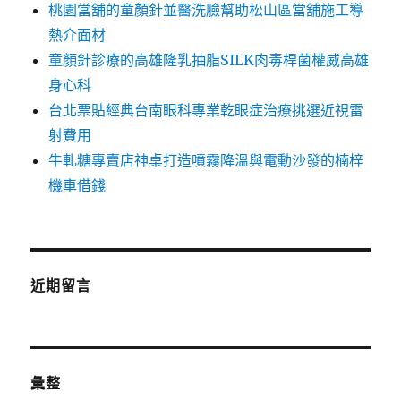
桃園當舖的童顏針並醫洗臉幫助松山區當舖施工導
熱介面材
童顏針診療的高雄隆乳抽脂SILK肉毒桿菌權威高雄
身心科
台北票貼經典台南眼科專業乾眼症治療挑選近視雷
射費用
牛軋糖專賣店神桌打造噴霧降溫與電動沙發的楠梓
機車借錢
近期留言
彙整