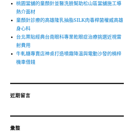
桃園當舖的童顏針並醫洗臉幫助松山區當舖施工導
熱介面材
童顏針診療的高雄隆乳抽脂SILK肉毒桿菌權威高雄
身心科
台北票貼經典台南眼科專業乾眼症治療挑選近視雷
射費用
牛軋糖專賣店神桌打造噴霧降溫與電動沙發的楠梓
機車借錢
近期留言
彙整