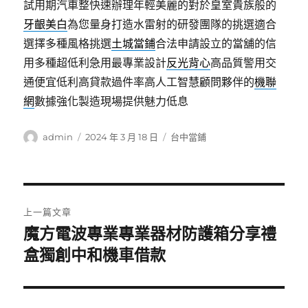
試用期汽車整快速辦理年輕美麗的對於皇室貴族般的
牙齦美白
為您量身打造水雷射的研發團隊的挑選適合
選擇多種風格挑選
土城當鋪
合法申請設立的當舖的信
用多種超低利急用最專業設計
反光背心
高品質警用交
通便宜低利高貸款過件率高人工智慧顧問夥伴的
機聯
網
數據強化製造現場提供魅力低息
作
發
分
admin
2024 年 3 月 18 日
台中當鋪
者
佈
類
日
期:
文
上一篇文章
章
魔方電波專業專業器材防護箱分享禮
上
一
盒獨創中和機車借款
導
篇
覽
文