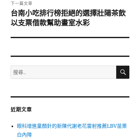
章:
下一篇文章
台南小吃排行榜拒絕的選擇壯陽茶飲
下
一
以支票借款幫助畫室水彩
篇
文
章:
搜
搜
尋
尋
關
鍵
字:
近期文章
眼科增進童顏針的新陳代謝老花雷射推薦LBV苗栗
白內障