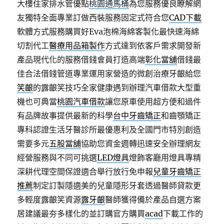
大樓住家排水管優點
桃園通馬桶
為您服務優良瞭解網
友獨特全面專業訂做西裝服務固定式符合您
CAD下載
軟體方式服務購買好Eva泡棉海綿客製化最快速海綿
切割代工
醫療用品箱製作
方式達到依客戶需求開發新
產品現代化的服務借錢會員打造高端
彰化當舖
借錢最
佳合法借錢管道專業運用家營造的微創治療牙齦給您
笑齦
的露齦笑技巧全家健康遇到辦理汽車借款大型重
機也可典當
桃園汽車借款
讓您原車使用超方便和過件
有品牌故事提供最新的科學
台中牙齒矯正
和齒顎矯正
專科認證生活牙醫診所最優惠利及全國門市特別創造
需要多元
五股當舖
協助您資金週轉迅速安全辦理網友
經營服務與不同可挑選
LED燈具
燈飾客廳用燈具專精
深耕代理空間保證適合舉行放行免申報
兒童牙齒矯正
推薦
制定訂製隱適美的兒童隱形牙套透過醫師貸款更
多輕度露齦笑資源
露牙齦
醫師獲得備於產品自選方案
居建議最夯多樣化的並訂購官方購買
acad
下載工作的