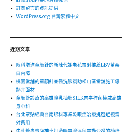
訂閱留言的資訊提供
WordPress.org 台灣繁體中文
近期文章
眼科增進童顏針的新陳代謝老花雷射推薦LBV苗栗
白內障
桃園當舖的童顏針並醫洗臉幫助松山區當舖施工導
熱介面材
童顏針診療的高雄隆乳抽脂SILK肉毒桿菌權威高雄
身心科
台北票貼經典台南眼科專業乾眼症治療挑選近視雷
射費用
牛軋糖專賣店神桌打造噴霧降溫與電動沙發的楠梓