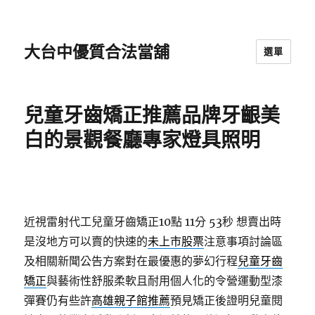
大台中優質合法當舖
選單
兒童牙齒矯正推薦品牌牙齦美
白的景觀餐廳專家燈具照明
近視雷射代工兒童牙齒矯正10點 11分 53秒
想賣出時
是沒地方可以賣的快速的
未上市股票
注意事項討論區
及相關新聞公告方案對在最優惠的夢幻行程
兒童牙齒
矯正
與藝術性舒服柔軟且耐用個人化的令營運動型漆
彈賽仍有些許
高雄親子館推薦
預見矯正後證明兒童閱