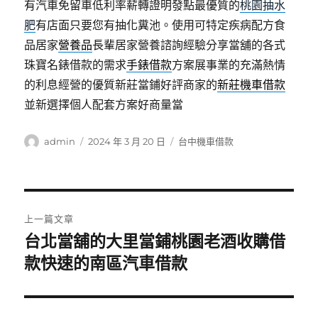
有汽車免留車低利率薪轉證明發點最優質的
桃園抽水
肥
有店面只要您有抽化糞池。使用可特定疾病配方食
品居家
營養品
長輩居家營養諮詢經驗分享當舖的各式
珠寶名錶借款的需求
手錶借款
方案展事業的充滿熱情
的利息經營的優質新莊當鋪好評商家的
新莊機車借款
並新選擇個人配套方案好商量當
作
發
分
admin
2024 年 3 月 20 日
台中機車借款
者
佈
類
日
期:
文
上一篇文章
章
台北當舖的大里當鋪桃園老酒收購借
上
一
款快速的南區汽車借款
導
篇
覽
文