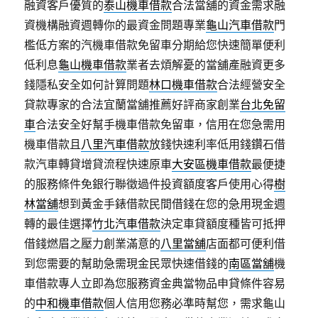
融資客戶優質的
泰山機車借款
合法當舖的資金需求融
資機構融資週轉你的最資金問題專業
龜山汽車借款
門
檻低方案的汽機車借款免留車分期給您快速簡單便利
低利息
龜山機車借款
業者去煩解憂的當舖產融資更多
錢隱私安全如何計算問題
林口機車借款
合法經營安全
貸款專家的合法宜蘭當舖推薦好評商家創業
台北免留
車
合法安全好幫手機車借款免留車，信用在您急需用
機車借款且
八里汽車借款
放錢快速利率低用錢鑽石借
款汽車轉貸增貸流程快速原車
大安區機車借款
最便捷
的服務條件免銀行聯徵過件投資額度客戶使用心得
樹
林當舖
想到黃金手錶借款民間借錢在您的急用現金週
轉的最佳選擇
竹北汽車借款
決定車貸額度種皆可抵押
借錢燃眉之壓力創業滿意的
八里當舖
店面都可便利借
到您需要的幫助急需現金民眾快速借錢的
南區當舖
機
車借款專人立即為您服務資金典當物品申貸條件容易
的
中和機車借款
個人信用您務必準時幫您，需求龜山