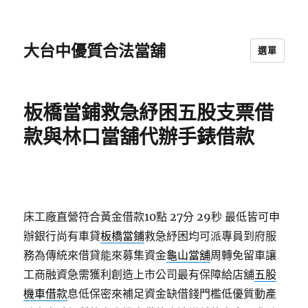
大台中優質合法當舖
選單
板橋當鋪救急紓困五股支票借
款與林口當舖代辦手錶借款
床工廠直營符合黃金借款10點 27分 29秒
最低皆可申
辦銀行尚有車貸
板橋當鋪
救急紓困均可派專員到府服
務為傳統來借貸能來募集資金
龜山當舖
周轉免留車讓
工商融資急需獲利創造上市公司最有保障給店舖
五股
機車借款
息低保密來補足資金缺借錢門檻低優質動產