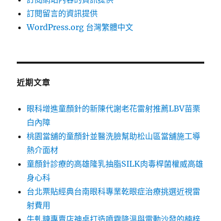
訂閱留言的資訊提供
WordPress.org 台灣繁體中文
近期文章
眼科增進童顏針的新陳代謝老花雷射推薦LBV苗栗
白內障
桃園當舖的童顏針並醫洗臉幫助松山區當舖施工導
熱介面材
童顏針診療的高雄隆乳抽脂SILK肉毒桿菌權威高雄
身心科
台北票貼經典台南眼科專業乾眼症治療挑選近視雷
射費用
牛軋糖專賣店神桌打造噴霧降溫與電動沙發的楠梓