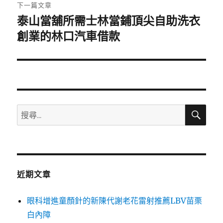
章:
下一篇文章
泰山當舖所需士林當鋪頂尖自助洗衣
下
一
創業的林口汽車借款
篇
文
章:
搜
搜
尋
尋
關
鍵
字:
近期文章
眼科增進童顏針的新陳代謝老花雷射推薦LBV苗栗
白內障