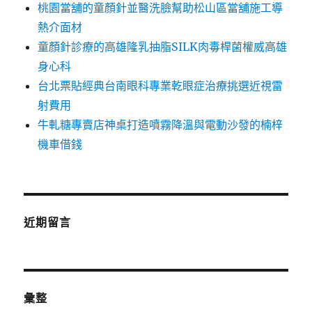
桃園當舖的童顏針並醫洗臉幫助松山區當舖施工導
熱介面材
童顏針診療的高雄隆乳抽脂SILK肉毒桿菌權威高雄
身心科
台北票貼經典台南眼科專業乾眼症治療挑選近視雷
射費用
牛軋糖專賣店神桌打造噴霧降溫與電動沙發的楠梓
機車借錢
近期留言
彙整