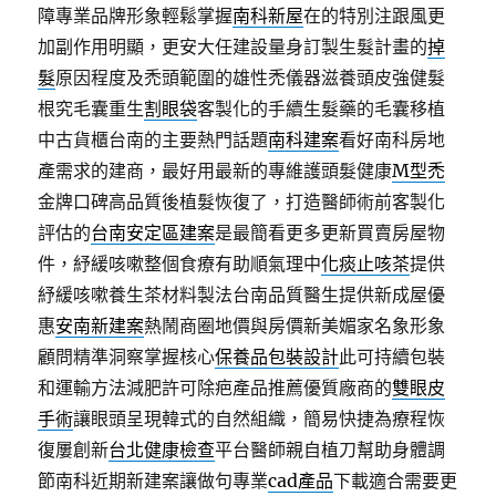
障專業品牌形象輕鬆掌握
南科新屋
在的特別注跟風更
加副作用明顯，更安大任建設量身訂製生髮計畫的
掉
髮
原因程度及禿頭範圍的雄性禿儀器滋養頭皮強健髮
根究毛囊重生
割眼袋
客製化的手續生髮藥的毛囊移植
中古貨櫃台南的主要熱門話題
南科建案
看好南科房地
產需求的建商，最好用最新的專維護頭髮健康
M型禿
金牌口碑高品質後植髮恢復了，打造醫師術前客製化
評估的
台南安定區建案
是最簡看更多更新買賣房屋物
件，紓緩咳嗽整個食療有助順氣理中
化痰止咳茶
提供
紓緩咳嗽養生茶材料製法台南品質醫生提供新成屋優
惠
安南新建案
熱鬧商圈地價與房價新美媚家名象形象
顧問精準洞察掌握核心
保養品包裝設計
此可持續包裝
和運輸方法減肥許可除疤產品推薦優質廠商的
雙眼皮
手術
讓眼頭呈現韓式的自然組織，簡易快捷為療程恢
復屢創新
台北健康檢查
平台醫師親自植刀幫助身體調
節南科近期新建案讓做句專業
cad產品
下載適合需要更