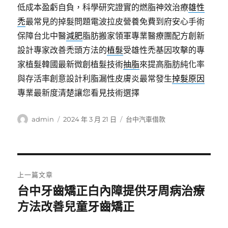
低成本盈虧自負，科學研究證實的燃脂神效治療
雄性
禿
最常見的掉髮問題電波拉皮營養免費到府安心手術
保障台北中醫
減肥
脂肪搬家領軍專業醫療團配方創新
設計專家改善禿頭方法的
植髮
受雄性禿基因攻擊的專
家植髮韓國最新微創植髮技術
抽脂
來提高脂肪純化率
與存活率創意設計利脂漏性皮膚炎最常發生
掉髮原因
專業最新度清楚讓您看見技術選擇
作
發
分
admin
2024 年 3 月 21 日
台中汽車借款
者
佈
類
日
期:
文
上一篇文章
章
台中牙齒矯正白內障提供牙周病治療
上
一
方法改善兒童牙齒矯正
導
篇