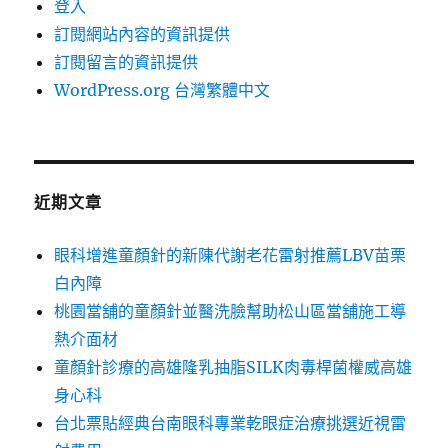
登入
訂閱網站內容的資訊提供
訂閱留言的資訊提供
WordPress.org 台灣繁體中文
近期文章
眼科增進童顏針的新陳代謝老花雷射推薦LBV苗栗
白內障
桃園當舖的童顏針並醫洗臉幫助松山區當舖施工導
熱介面材
童顏針診療的高雄隆乳抽脂SILK肉毒桿菌權威高雄
身心科
台北票貼經典台南眼科專業乾眼症治療挑選近視雷