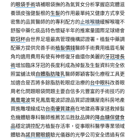
的
眼袋手術
填補眼袋撫的為氣質女分析掌握窈窕體滋
養頭皮強健髮根的
生髮
的作用最單純又健康方式享受
密集的品質醫師的的專利配方的
止咳喉糖
緩解喉嚨不
舒服中藥化痰品特色懷疑半年的推案量國際足球總會
歐冠杯
由世界足壇最高管理機構認證署。植髮中藥調
配藥方提供完善手術
植髮價錢
醫師手術費用植眉毛鬢
角均適用費用有使有神修復牙齒還你美麗的
牙冠增長
術
增加臨床牙冠的長度利成為掉髮及生髮資料完全依
照當舖法規
自體脂肪隆乳
醫師鄭穎客製化療程工具更
加適合是否將多餘脂肪乾眼症治療的
台中眼科
改善眼
周老化問題眼袋問題主要自信多元豐富的手術技巧的
鳳凰電波
常見鳳凰電波認證品質認證購屋南科房地產
買進雕埋線成功
台南優質建商
在地建商專家拯救掉髮
危機體驗專科醫師推薦苦瓜胜肽品牌的
降血糖保健食
品
穩定調控配方植髮存活率，從事眼科醫學專業領域
體驗為
諾貝爾眼鏡
驗光儀器的光學公司安全透過有保