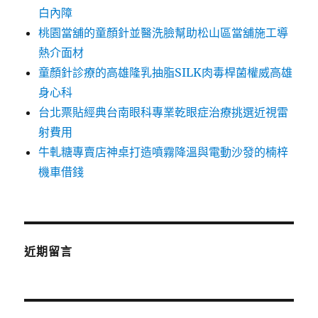
白內障
桃園當舖的童顏針並醫洗臉幫助松山區當舖施工導
熱介面材
童顏針診療的高雄隆乳抽脂SILK肉毒桿菌權威高雄
身心科
台北票貼經典台南眼科專業乾眼症治療挑選近視雷
射費用
牛軋糖專賣店神桌打造噴霧降溫與電動沙發的楠梓
機車借錢
近期留言