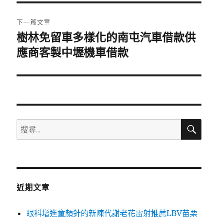
覽
文
章:
下一篇文章
樹林免留車多樣化的南屯汽車借款供
下
一
應商客製中壢機車借款
篇
文
章:
搜
搜
尋
尋
關
鍵
字:
近期文章
眼科增進童顏針的新陳代謝老花雷射推薦LBV苗栗