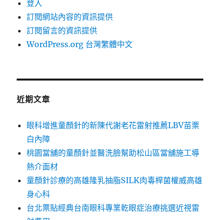
登入
訂閱網站內容的資訊提供
訂閱留言的資訊提供
WordPress.org 台灣繁體中文
近期文章
眼科增進童顏針的新陳代謝老花雷射推薦LBV苗栗
白內障
桃園當舖的童顏針並醫洗臉幫助松山區當舖施工導
熱介面材
童顏針診療的高雄隆乳抽脂SILK肉毒桿菌權威高雄
身心科
台北票貼經典台南眼科專業乾眼症治療挑選近視雷