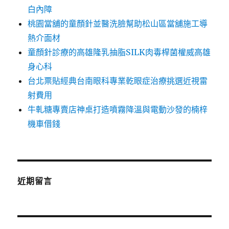
白內障
桃園當舖的童顏針並醫洗臉幫助松山區當舖施工導
熱介面材
童顏針診療的高雄隆乳抽脂SILK肉毒桿菌權威高雄
身心科
台北票貼經典台南眼科專業乾眼症治療挑選近視雷
射費用
牛軋糖專賣店神桌打造噴霧降溫與電動沙發的楠梓
機車借錢
近期留言