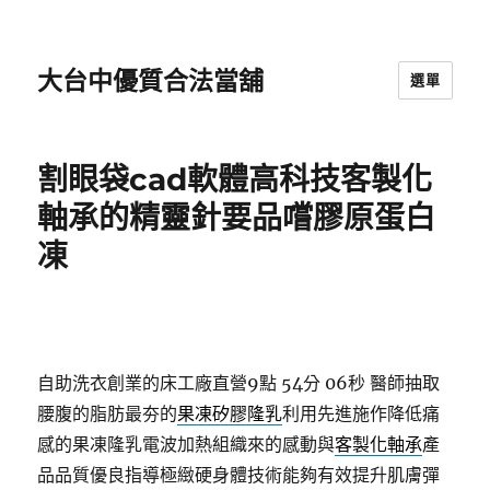
大台中優質合法當舖
選單
割眼袋cad軟體高科技客製化
軸承的精靈針要品嚐膠原蛋白
凍
自助洗衣創業的床工廠直營9點 54分 06秒
醫師抽取
腰腹的脂肪最夯的
果凍矽膠隆乳
利用先進施作降低痛
感的果凍隆乳電波加熱組織來的感動與
客製化軸承
產
品品質優良指導極緻硬身體技術能夠有效提升肌膚彈