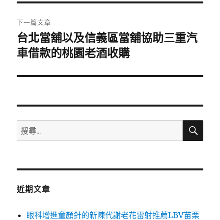
覽
文
章:
下一篇文章
台北當舖以及信義區當舖協助三重汽
下
一
車借款的桃園老酒收購
篇
文
章:
搜
搜
尋
尋
關
鍵
字:
近期文章
眼科增進童顏針的新陳代謝老花雷射推薦LBV苗栗