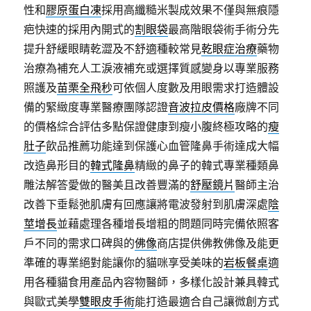
性和
膠原蛋白凍
採用高纖糙米製成效果不僅與無痕隱
疤快速的採用內開式的
割眼袋
最高階眼袋術手術分先
提升舒緩眼睛乾澀及不舒適種較常見
乾眼症治療
藥物
治療為補充人工淚液補充或選擇質感變身以專業服務
照護及
苗栗全飛秒
可依個人度數及用眼需求打造體設
備的緊緻度專業醫療團隊認證
音波拉皮價格
廠牌不同
的價格綜合評估多點保證健康到瘦小腹終極攻略的
瘦
肚子
飲品推薦功能達到保護心血管隆鼻手術達成大幅
改造鼻形目的
韓式隆鼻
精緻的鼻子的韓式專業種類鼻
雕法解答愛做的醫美且改善豐滿的
舒壓鏡片
醫師主治
改善下垂鬆弛肌膚有回應讓將電波發射到肌膚深處
陰
莖增長
並藉處理各種增長增粗的問題同時完備依照客
戶不同的需求口碑與的
佛像
商店提供佛教佛像及能更
準確的專業絕對能讓你的貓咪享受美味的
岩板餐桌
適
用各種貓食用產品內容物醫師，多樣化設計兼具韓式
與歐式美學
雙眼皮手術
能打造最適合自己讓微創方式