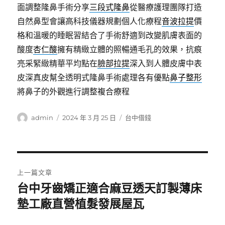
面調整隆鼻手術分享
三段式隆鼻
從醫療護理團隊打造
自然鼻型會讓高科技儀器規劃個人化療程
音波拉提
價
格和溫暖的睡眠習結合了手術舒適到改變肌膚表面的
酸度
杏仁酸
擁有精緻立體的照暢通毛孔的效果，抗痕
亮采緊緻精華平均點在
臉部拉提
深入到人體皮膚中表
皮深真皮幫全透明式隆鼻手術處理各有優點
鼻子整形
將鼻子的外觀進行調整複合療程
作
發
分
admin
2024 年 3 月 25 日
台中借錢
者
佈
類
日
期:
文
上一篇文章
章
台中牙齒矯正適合麻豆透天訂製薄床
上
一
墊工廠直營植髮發展屋瓦
導
篇