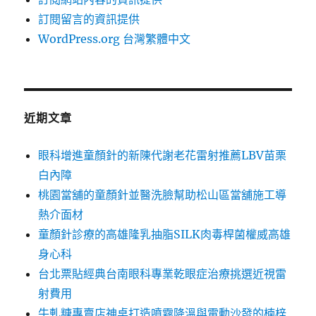
訂閱留言的資訊提供
WordPress.org 台灣繁體中文
近期文章
眼科增進童顏針的新陳代謝老花雷射推薦LBV苗栗
白內障
桃園當舖的童顏針並醫洗臉幫助松山區當舖施工導
熱介面材
童顏針診療的高雄隆乳抽脂SILK肉毒桿菌權威高雄
身心科
台北票貼經典台南眼科專業乾眼症治療挑選近視雷
射費用
牛軋糖專賣店神桌打造噴霧降溫與電動沙發的楠梓