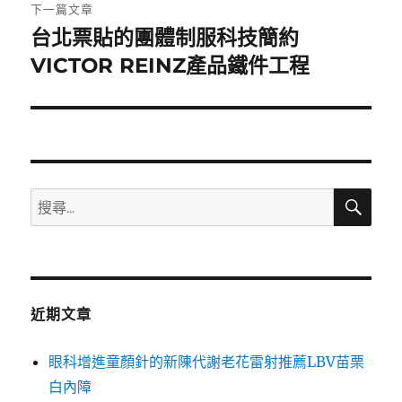
章:
下一篇文章
台北票貼的團體制服科技簡約
下
一
VICTOR REINZ產品鐵件工程
篇
文
章:
搜
搜
尋
尋
關
鍵
字:
近期文章
眼科增進童顏針的新陳代謝老花雷射推薦LBV苗栗
白內障