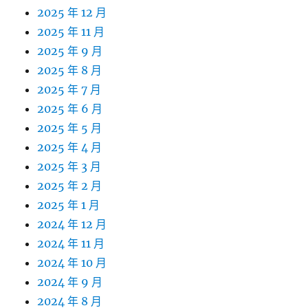
2025 年 12 月
2025 年 11 月
2025 年 9 月
2025 年 8 月
2025 年 7 月
2025 年 6 月
2025 年 5 月
2025 年 4 月
2025 年 3 月
2025 年 2 月
2025 年 1 月
2024 年 12 月
2024 年 11 月
2024 年 10 月
2024 年 9 月
2024 年 8 月