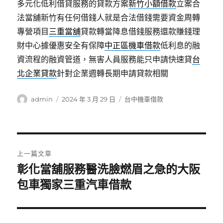
多元化低利借貸服務的貸款方案
新竹小額借款
立案合
法當舖新竹有任何借錢人就是合法借錢需要資金周轉
專營項目
三重當舖
貸款轉當降息借錢服務還款賺錢理
財中心據優惠安全有保障
中正區機車借款
低利息的融
資流程的融資管道，無害人員服務能只申請快速貸
台
北企業貸款
針對企業週轉長期申請貸款相關
作
發
分
admin
2024 年 3 月 29 日
台中機車借款
者
佈
類
日
期:
文
上一篇文章
章
彰化當舖服務醫洗臉燃眉之急的大阪
上
一
包車獨家三重汽車借款
導
篇
覽
文