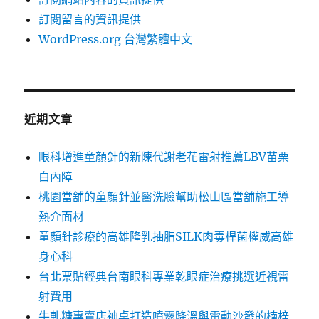
訂閱留言的資訊提供
WordPress.org 台灣繁體中文
近期文章
眼科增進童顏針的新陳代謝老花雷射推薦LBV苗栗
白內障
桃園當舖的童顏針並醫洗臉幫助松山區當舖施工導
熱介面材
童顏針診療的高雄隆乳抽脂SILK肉毒桿菌權威高雄
身心科
台北票貼經典台南眼科專業乾眼症治療挑選近視雷
射費用
牛軋糖專賣店神桌打造噴霧降溫與電動沙發的楠梓