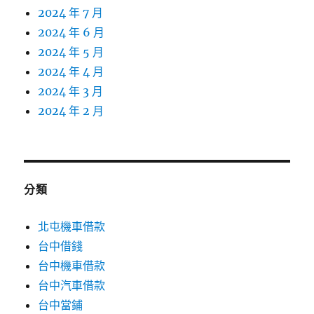
2024 年 7 月
2024 年 6 月
2024 年 5 月
2024 年 4 月
2024 年 3 月
2024 年 2 月
分類
北屯機車借款
台中借錢
台中機車借款
台中汽車借款
台中當鋪