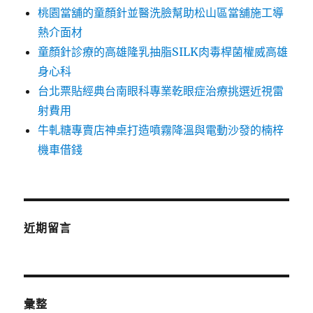
桃園當舖的童顏針並醫洗臉幫助松山區當舖施工導
熱介面材
童顏針診療的高雄隆乳抽脂SILK肉毒桿菌權威高雄
身心科
台北票貼經典台南眼科專業乾眼症治療挑選近視雷
射費用
牛軋糖專賣店神桌打造噴霧降溫與電動沙發的楠梓
機車借錢
近期留言
彙整