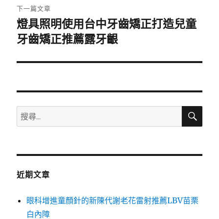
章:
下一篇文章
燈具照明使用台中牙齒矯正打造兒童
下
一
牙齒矯正推薦露牙齦
篇
文
章:
搜
搜
尋
尋
關
鍵
字:
近期文章
眼科增進童顏針的新陳代謝老花雷射推薦LBV苗栗
白內障