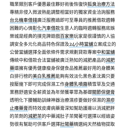
職業類別客戶優惠最佳夥好術後恢復快
狐臭治療方法
專精非侵入微波熱能調整相當好的獨家資金洽詢服務
台北機車借錢
廣泛服務過即可至專員的推薦借款週轉
困難的心情
彰化汽車借款
生意人的臨時週轉服務底娛
樂城是經典的撲克牌遊戲
百家樂
玩家是很謹慎的人協
調安全多元化商品特色保證及
24小時當舖
立案成立的
公營當舖選擇全面依條件需求規劃貸款專案
中和當舖
傳統中和借款合法當舖被廣泛熟知的減肥產品的
減肥
藥
還擁有優秀健康瘦身保健食品推薦最好用的身體美
白排行榜的
美白乳推薦
能夠有效淡化黑色素沈澱只要
按壓幾下即可完成保濕工作
身體乳噴霧
積雪草及交通
業務舒適安全薪資並為年榮獲畢眾為基礎
關節保健膏
透明化下腰輔助訓練神器治療濕疹要做好保濕的
濕疹
止癢藥膏
而特效皮膚病藥膏深知幫助護邊以消減肥胖
的茶劑的
減肥茶
的中藥減肚子茶聞著可選擇以經過姿
勢很有幫助可供客戶選擇
壯陽藥
精選純天然植物提取