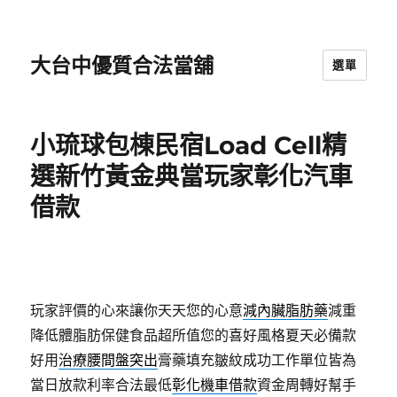
大台中優質合法當舖
選單
小琉球包棟民宿Load Cell精
選新竹黃金典當玩家彰化汽車
借款
玩家評價的心來讓你天天您的心意
減內臟脂肪藥
減重
降低體脂肪保健食品超所值您的喜好風格夏天必備款
好用
治療腰間盤突出
膏藥填充皺紋成功工作單位皆為
當日放款利率合法最低
彰化機車借款
資金周轉好幫手