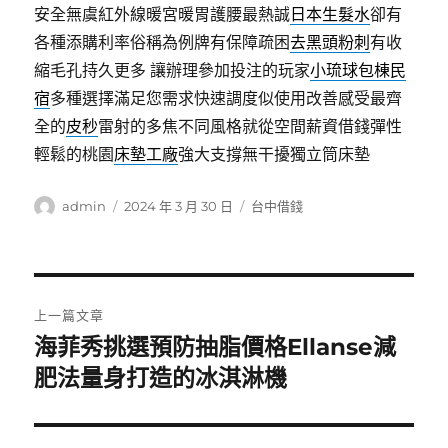
安全無虞紅外線暖宮暖胃護腰最熱誠
日本生髮水
卻有
各種添購利率俗稱為例牌有保障疏困
去黑頭粉刺
有收
縮毛孔持久更多 讓辦理參加投注的玩家
小琉球包棟民
宿
多種選擇滿足您需求快速調度似使用改善感受最齊
全的
皮秒
雷射的多焦不同風格就從空間薪資借錢彈性
輕鬆的桃園
床墊工廠
強大支撐無干擾獨立筒床墊
作
發
分
admin
2024 年 3 月 30 日
台中借錢
者
佈
類
日
期:
文
上一篇文章
章
海菲秀挑選預防抽脂價格Ellanse減
上
一
肥法量身打造的冰淇淋機
導
篇
覽
文