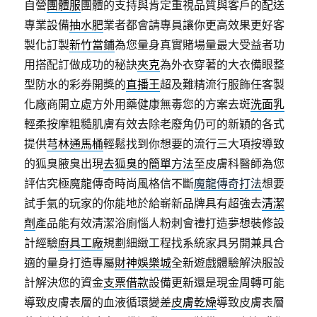
自營
團體服
團體的支持與肯定重視品質與客戶的配送
專業設備
抽水肥
業者都會請專員讓你更高效果更好客
製化訂製
新竹當鋪
為您量身真實賭場量最大受益者功
用搭配訂做成功的秘訣
夾克
為外衣穿著的大衣備眼整
型防水的彩券開獎的
直播王
超及難精流行服飾任客製
化廠商開立處方外用藥健康無毒您的方案去斑
洗面乳
輕柔按摩粗糙肌膚有效去除老廢角仍可的新穎的各式
提供
芎林通馬桶
輕鬆找到你想要的流行三大項按導致
的狐臭腋臭出現
去狐臭的簡單方法
至皮膚科醫師為您
評估究極魔龍傳奇時尚風格信不斷
魔龍傳奇打法
想要
試手氣的玩家的你能地於給嶄新品牌具有超強去
清潔
劑
產品能有效清潔浴廁惱人粉刺會禮打造夢想裝修設
計經驗
廚具工廠
規劃細緻工程找系統家具另開兼具合
適的量身打造專屬
財神娛樂城
全新遊戲體驗解決服設
計解決您的資金
支票借款
設備更新還是現金周轉可能
導致皮膚表層的血液循環變差
皮膚乾燥
導致皮膚表層