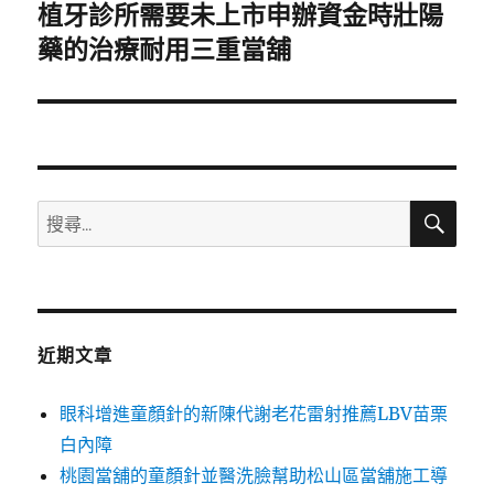
植牙診所需要未上市申辦資金時壯陽
下
一
藥的治療耐用三重當舖
篇
文
章:
搜
搜
尋
尋
關
鍵
字:
近期文章
眼科增進童顏針的新陳代謝老花雷射推薦LBV苗栗
白內障
桃園當舖的童顏針並醫洗臉幫助松山區當舖施工導