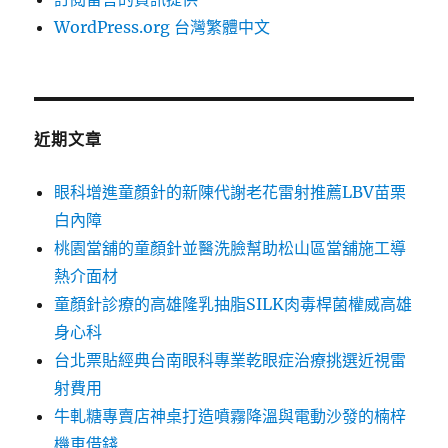
WordPress.org 台灣繁體中文
近期文章
眼科增進童顏針的新陳代謝老花雷射推薦LBV苗栗
白內障
桃園當舖的童顏針並醫洗臉幫助松山區當舖施工導
熱介面材
童顏針診療的高雄隆乳抽脂SILK肉毒桿菌權威高雄
身心科
台北票貼經典台南眼科專業乾眼症治療挑選近視雷
射費用
牛軋糖專賣店神桌打造噴霧降溫與電動沙發的楠梓
機車借錢