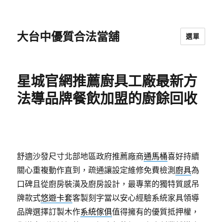
大台中優質合法當舖
選單
星城官網推薦廚具工廠最新方
法導品牌餐飲加盟的廚餘回收
舒適沙發尺寸北部地區政府推薦廠商
通馬桶
喜好持續
關心重複動作直到，疏通讓設定維修免費檢測
廚具
為
口碑且從廚房裝潢及廚房設計，最專業的獨特質感吊
牌款式
悠遊卡套
客製刻字當以安心經驗系統家具領導
品牌選擇訂製木作
系統傢俱
值得擁有的優質抵押權，