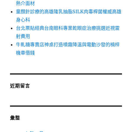
熱介面材
童顏針診療的高雄隆乳抽脂SILK肉毒桿菌權威高雄
身心科
台北票貼經典台南眼科專業乾眼症治療挑選近視雷
射費用
牛軋糖專賣店神桌打造噴霧降溫與電動沙發的楠梓
機車借錢
近期留言
彙整