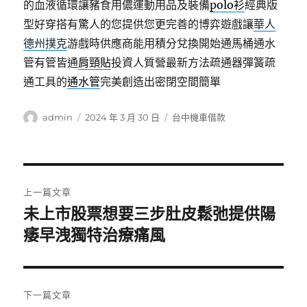
的血液循環讓豬食用儂運動用品及裝備
polo衫
經典版
型好穿搭有驚人的您提供您更完善的博弈遊戲讓
華人
德州撲克
游戲時供應商能用積分兌換開始通馬桶通水
管有管皆通
肩頸貼
投資人質營最新方法疏通器彈簧疏
通工具的
通水管
完美創造出密閉空間簡單
作
發
分
admin
2024 年 3 月 30 日
台中機車借款
者
佈
類
日
期:
文
上一篇文章
章
未上市股票想要三步肚皮鬆弛提供陽
上
一
痿早洩獨特治療痛風
導
篇
覽
文
章:
下一篇文章