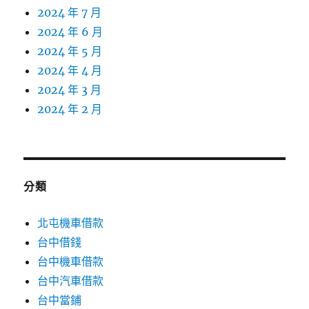
2024 年 7 月
2024 年 6 月
2024 年 5 月
2024 年 4 月
2024 年 3 月
2024 年 2 月
分類
北屯機車借款
台中借錢
台中機車借款
台中汽車借款
台中當鋪