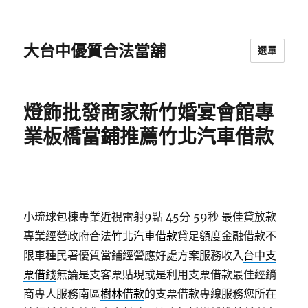
大台中優質合法當舖
選單
燈飾批發商家新竹婚宴會館專
業板橋當鋪推薦竹北汽車借款
小琉球包棟專業近視雷射9點 45分 59秒
最佳貸放款
專業經營政府合法
竹北汽車借款
貸足額度金融借款不
限車種民署優質當鋪經營應好處方案服務收入
台中支
票借錢
無論是支客票貼現或是利用支票借款最佳經銷
商專人服務南區
樹林借款
的支票借款專線服務您所在