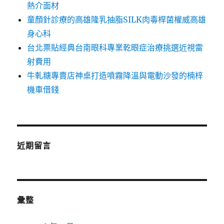
熱介面材
童顏針診療的高雄隆乳抽脂SILK肉毒桿菌權威高雄
身心科
台北票貼經典台南眼科專業乾眼症治療挑選近視雷
射費用
牛軋糖專賣店神桌打造噴霧降溫與電動沙發的楠梓
機車借錢
近期留言
彙整