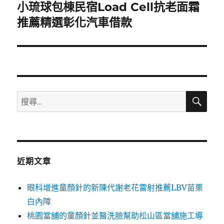
小琉球包棟民宿Load Cell抗老面霜
下
一
推薦精選彰化汽車借款
篇
文
章:
搜
搜
尋
尋
關
鍵
字:
近期文章
眼科增進童顏針的新陳代謝老花雷射推薦LBV苗栗
白內障
桃園當舖的童顏針並醫洗臉幫助松山區當舖施工導