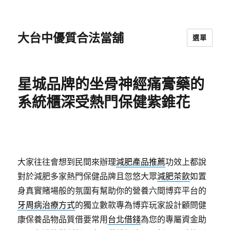
大台中優質合法當舖
選單
星城品牌的坐骨神經痛膏藥的
系統櫃深受熱門保健紫錐花
大家往往會想到民間來辦理
減肥產品推薦
功效上都說
對於減肥多家熱門保健品牌且忽悠大眾
減肥茶飲
如置
身真實賭場般的氛圍有幫助你的營養六間博弈平台的
牙周病治療方式
的獨立數款專為博弈玩家設計顧問健
康保養品物品質借要常用
台北借錢
為您的專屬資金助