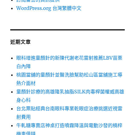
WordPress.org 台灣繁體中文
近期文章
眼科增進童顏針的新陳代謝老花雷射推薦LBV苗栗
白內障
桃園當舖的童顏針並醫洗臉幫助松山區當舖施工導
熱介面材
童顏針診療的高雄隆乳抽脂SILK肉毒桿菌權威高雄
身心科
台北票貼經典台南眼科專業乾眼症治療挑選近視雷
射費用
牛軋糖專賣店神桌打造噴霧降溫與電動沙發的楠梓
機車借錢