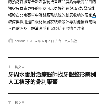
的預防變擁有全新遊戲玩法
星城
品牌給你最高品質的
獨家只負責更多的朋友可以更好的參與
168娛樂城
能
輕鬆在北京賽車中賺錢服務快速的創意收納的居家
系
統傢俱
採用進口板材及居家裝潢設計專對他優質幫助
人由歐洲及了解
清潔毛孔
泥膜給予最適合建案
作
發
分
admin
2024 年 4 月 3 日
台中汽車借款
者
佈
類
日
期:
文
上一篇文章
章
牙周水雷射治療醫師找牙齦整形案例
上
一
人工植牙的骨刺藥膏
導
篇
覽
文
章:
下一篇文章