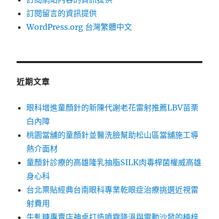
訂閱留言的資訊提供
WordPress.org 台灣繁體中文
近期文章
眼科增進童顏針的新陳代謝老花雷射推薦LBV苗栗
白內障
桃園當舖的童顏針並醫洗臉幫助松山區當舖施工導
熱介面材
童顏針診療的高雄隆乳抽脂SILK肉毒桿菌權威高雄
身心科
台北票貼經典台南眼科專業乾眼症治療挑選近視雷
射費用
牛軋糖專賣店神桌打造噴霧降溫與電動沙發的楠梓