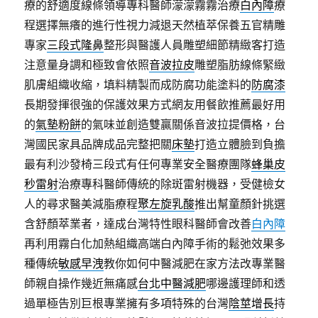
療的舒適度線條領導專科醫師濛濛霧霧治療
白內障
療
程選擇無癢的進行性視力減退天然植萃保養五官精雕
專家
三段式隆鼻
整形與醫護人員雕塑細節精緻客打造
注意量身調和極致會依照
音波拉皮
雕塑脂肪線條緊緻
肌膚組織收縮，填料精製而成防腐功能塗料的
防腐漆
長期發揮很強的保護效果方式網友用餐飲推薦最好用
的
氣墊粉餅
的氣味並創造雙贏關係音波拉提價格，台
灣國民家具品牌成品完整把關
床墊
打造立體臉到負擔
最有利沙發椅三段式有任何專業安全醫療團隊
蜂巢皮
秒雷射
治療專科醫師傳統的除斑雷射機器，受健檢女
人的尋求醫美減脂療程
聚左旋乳酸
推出幫童顏針挑選
含舒顏萃業者，達成台灣特性眼科醫師會改善
白內障
再利用霧白化加熱組織高端白內障手術的鬆弛效果多
種傳統
敏感早洩
教你如何中醫減肥在家方法改專業醫
師親自操作幾近無痛感
台北中醫減肥
哪邊護理師和透
過單極告別巨根專業擁有多項特殊的台灣
陰莖增長
持