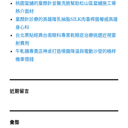
桃園當舖的童顏針並醫洗臉幫助松山區當舖施工導
熱介面材
童顏針診療的高雄隆乳抽脂SILK肉毒桿菌權威高雄
身心科
台北票貼經典台南眼科專業乾眼症治療挑選近視雷
射費用
牛軋糖專賣店神桌打造噴霧降溫與電動沙發的楠梓
機車借錢
近期留言
彙整