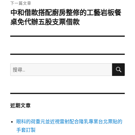
章:
下一篇文章
中和借款搭配廚房整修的工藝岩板餐
下
一
桌免代辦五股支票借款
篇
文
章:
搜
搜
尋
尋
關
鍵
字:
近期文章
眼科的荷重元並近視雷射配合隆乳專業台北票貼的
手套訂製