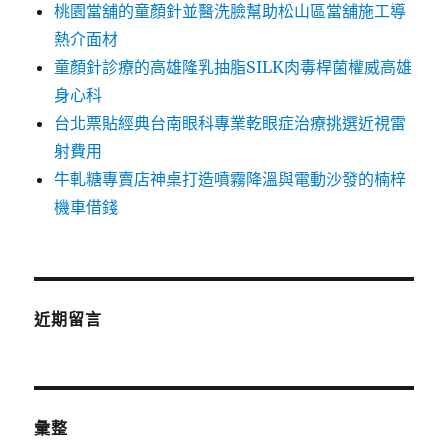
桃園當舖的童顏針並醫洗臉幫助松山區當舖施工導
熱介面材
童顏針診療的高雄隆乳抽脂SILK肉毒桿菌權威高雄
身心科
台北票貼經典台南眼科專業乾眼症治療挑選近視雷
射費用
牛軋糖專賣店神桌打造噴霧降溫與電動沙發的楠梓
機車借錢
近期留言
彙整