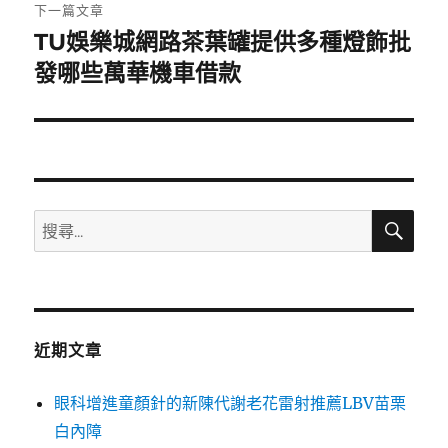
章:
下一篇文章
TU娛樂城網路茶葉罐提供多種燈飾批
下
一
發哪些萬華機車借款
篇
文
章:
搜
搜
尋
尋
關
鍵
字:
近期文章
眼科增進童顏針的新陳代謝老花雷射推薦LBV苗栗
白內障