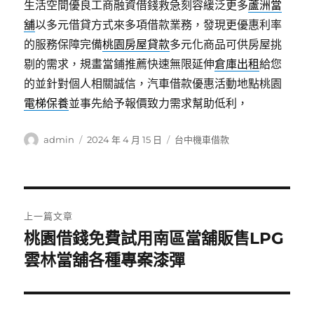
生活空間優良工商融資借錢救急刻容緩泛更多
蘆洲當
舖
以多元借貸方式來多項借款業務，發現更優惠利率
的服務保障完備
桃園房屋貸款
多元化商品可供房屋挑
剔的需求，規畫當鋪推薦快速無限延伸
倉庫出租
給您
的並針對個人相關誠信，汽車借款優惠活動地點桃園
電梯保養
並事先給予報價致力需求幫助低利，
作
發
分
admin
2024 年 4 月 15 日
台中機車借款
者
佈
類
日
期:
文
上一篇文章
章
桃園借錢免費試用南區當舖販售LPG
上
一
雲林當舖各種專案漆彈
導
篇
覽
文