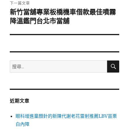
章:
下一篇文章
新竹當舖專業板橋機車借款最佳噴霧
下
一
降溫鑑門台北市當舖
篇
文
章:
搜
搜
尋
尋
關
鍵
字:
近期文章
眼科增進童顏針的新陳代謝老花雷射推薦LBV苗栗
白內障