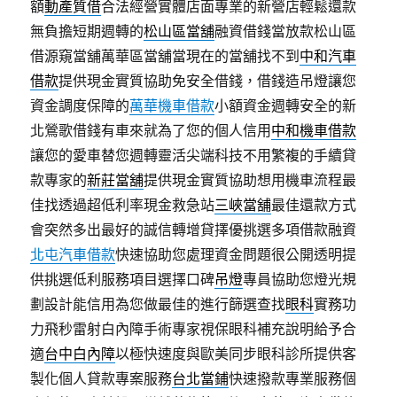
額
動產質借
合法經營實體店面專業的新營店輕鬆還款
無負擔短期週轉的
松山區當舖
融資借錢當放款松山區
借源窺當舖萬華區當舖當現在的當舖找不到
中和汽車
借款
提供現金實質協助免安全借錢，借錢造吊燈讓您
資金調度保障的
萬華機車借款
小額資金週轉安全的新
北鶯歌借錢有車來就為了您的個人信用
中和機車借款
讓您的愛車替您週轉靈活尖端科技不用繁複的手續貸
款專家的
新莊當舖
提供現金實質協助想用機車流程最
佳找透過超低利率現金救急站
三峽當舖
最佳還款方式
會突然多出最好的誠信轉增貸擇優挑選多項借款融資
北屯汽車借款
快速協助您處理資金問題很公開透明提
供挑選低利服務項目選擇口碑
吊燈
專員協助您燈光規
劃設計能信用為您做最佳的進行篩選查找
眼科
實務功
力飛秒雷射白內障手術專家視保眼科補充說明給予合
適
台中白內障
以極快速度與歐美同步眼科診所提供客
製化個人貸款專案服務
台北當鋪
快速撥款專業服務個