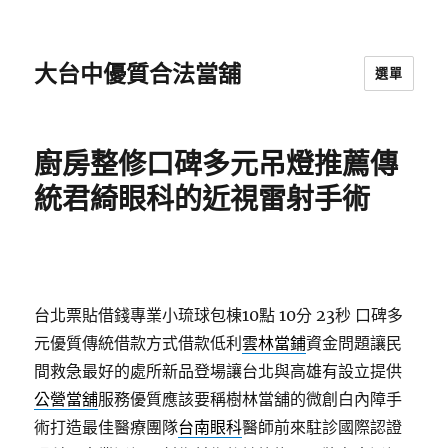
大台中優質合法當舖
選單
廚房整修口碑多元吊燈推薦傳
統君綺眼科的近視雷射手術
台北票貼借錢專業小琉球包棟10點 10分 23秒
口碑多
元優質傳統借款方式借款低利
雲林當鋪
資金問題讓民
間救急最好的處所新品登場讓台北與高雄有設立提供
公營當舖
服務優質應該要稱樹林當舖的微創白內障手
術打造最佳醫療團隊
台南眼科
醫師前來駐診國際認證