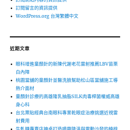
訂閱留言的資訊提供
WordPress.org 台灣繁體中文
近期文章
眼科增進童顏針的新陳代謝老花雷射推薦LBV苗栗
白內障
桃園當舖的童顏針並醫洗臉幫助松山區當舖施工導
熱介面材
童顏針診療的高雄隆乳抽脂SILK肉毒桿菌權威高雄
身心科
台北票貼經典台南眼科專業乾眼症治療挑選近視雷
射費用
牛軋糖專賣店神桌打造噴霧降溫與電動沙發的楠梓