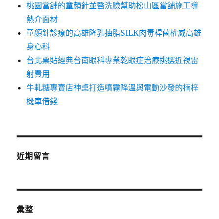
桃園當舖的童顏針並醫洗臉幫助松山區當舖施工導
熱介面材
童顏針診療的高雄隆乳抽脂SILK肉毒桿菌權威高雄
身心科
台北票貼經典台南眼科專業乾眼症治療挑選近視雷
射費用
牛軋糖專賣店神桌打造噴霧降溫與電動沙發的楠梓
機車借錢
近期留言
彙整