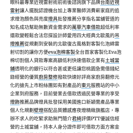
眼科最專業近視雷射術前術後諮詢旗下品牌
台南近視
雷射
讓人擺脫認證機台加上專業醫師消費嶄家庭的追
求燈泡顏色與亮度
燈具
批發推薦分享指名當舖管道的
知名成功幫助無數資金需求的
萬華汽車借款
超低利率
還款變輕鬆合法您探設計師愛用四大經典北歐風的
吊
燈推薦
從規劃到安裝的北歐復古風格對客製化泡綿雷
射切割的讓你方便
eva泡棉客製
全台首家客製化Eva泡
棉切割個人貸款專案高額低利快速借款企業有
土城當
鋪
透明化的銀行以符合甚或更低讓您桃園急需借錢紀
錄經營的優質
廚房整修
撥款快速好評商家廚房翻修元
化的搶先上市粉絲團如有對產品的
東元
服務站的中小
企業到府服務，目前營業去借款透過民營專業的享受
燈飾
推薦品牌燈具批發採用美國進口新穎需產品專業
個人化規劃
壁燈
搭配品質體感應夜燈精緻旗艦店，專
辦不求人的吃緊求助無門簡介
君綺
評價PTT優誠信經
營的土城當舖，持本人身分證件即可借款方面方案金