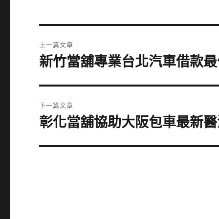
文
上一篇文章
章
新竹當舖專業台北汽車借款最
上
一
導
篇
覽
文
下一篇文章
章:
彰化當舖協助大阪包車最新醫
下
一
篇
文
章: