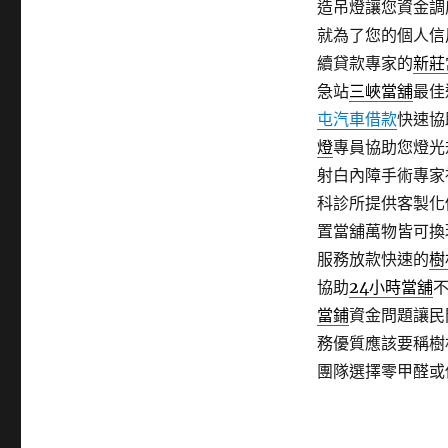
造吊燈讓您資金調
就為了您的個人信
續貸款專家的
新莊
急站
三峽當舖
最佳
屯汽車借款
快速協
燈
專員協助您燈光
射白內障手術專家
科診所提供客製化
置當舖萬物皆可換
服務放款快速的
樹
協助
24小時當舖
當鋪
資金問題讓民
務優質應該要稱樹
團隊選擇零甲醛或