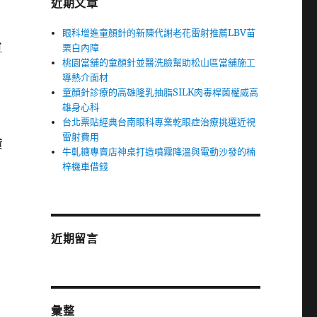
近期文章
眼科增進童顏針的新陳代謝老花雷射推薦LBV苗
台
栗白內障
桃園當舖的童顏針並醫洗臉幫助松山區當舖施工
導熱介面材
童顏針診療的高雄隆乳抽脂SILK肉毒桿菌權威高
雄身心科
台北票貼經典台南眼科專業乾眼症治療挑選近視
雷射費用
貸
牛軋糖專賣店神桌打造噴霧降溫與電動沙發的楠
梓機車借錢
近期留言
彙整