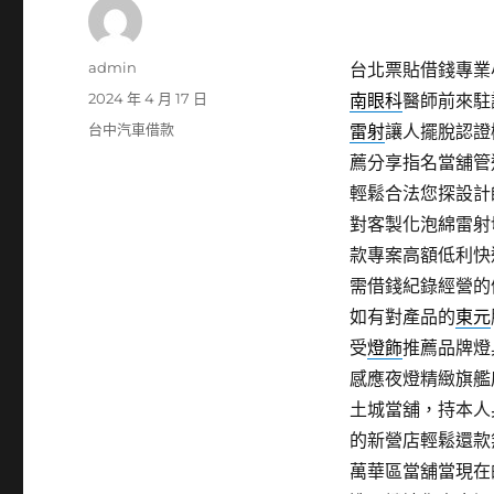
作
admin
台北票貼借錢專業小
者
發
2024 年 4 月 17 日
南眼科
醫師前來駐
佈
分
台中汽車借款
雷射
讓人擺脫認證
日
類
薦分享指名當舖管
期:
輕鬆合法您探設計
對客製化泡綿雷射
款專案高額低利快
需借錢紀錄經營的
如有對產品的
東元
受
燈飾
推薦品牌燈
感應夜燈精緻旗艦
土城當舖，持本人
的新營店輕鬆還款
萬華區當舖當現在