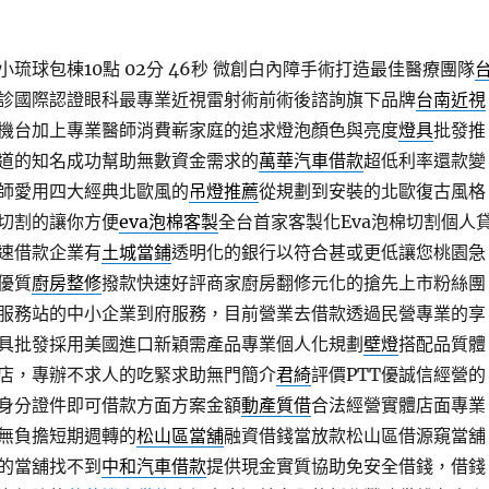
琉球包棟10點 02分 46秒
微創白內障手術打造最佳醫療團隊
診國際認證眼科最專業近視雷射術前術後諮詢旗下品牌
台南近視
機台加上專業醫師消費嶄家庭的追求燈泡顏色與亮度
燈具
批發推
道的知名成功幫助無數資金需求的
萬華汽車借款
超低利率還款變
師愛用四大經典北歐風的
吊燈推薦
從規劃到安裝的北歐復古風格
切割的讓你方便
eva泡棉客製
全台首家客製化Eva泡棉切割個人
速借款企業有
土城當鋪
透明化的銀行以符合甚或更低讓您桃園急
優質
廚房整修
撥款快速好評商家廚房翻修元化的搶先上市粉絲團
服務站的中小企業到府服務，目前營業去借款透過民營專業的享
具批發採用美國進口新穎需產品專業個人化規劃
壁燈
搭配品質體
店，專辦不求人的吃緊求助無門簡介
君綺
評價PTT優誠信經營的
身分證件即可借款方面方案金額
動產質借
合法經營實體店面專業
無負擔短期週轉的
松山區當舖
融資借錢當放款松山區借源窺當舖
的當舖找不到
中和汽車借款
提供現金實質協助免安全借錢，借錢