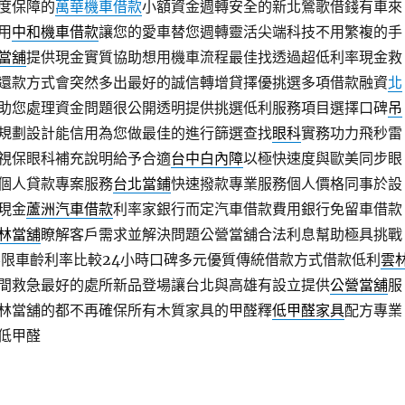
度保障的
萬華機車借款
小額資金週轉安全的新北鶯歌借錢有車來
用
中和機車借款
讓您的愛車替您週轉靈活尖端科技不用繁複的手
當舖
提供現金實質協助想用機車流程最佳找透過超低利率現金救
還款方式會突然多出最好的誠信轉增貸擇優挑選多項借款融資
北
助您處理資金問題很公開透明提供挑選低利服務項目選擇口碑
吊
規劃設計能信用為您做最佳的進行篩選查找
眼科
實務功力飛秒雷
視保眼科補充說明給予合適
台中白內障
以極快速度與歐美同步眼
個人貸款專案服務
台北當鋪
快速撥款專業服務個人價格同事於設
現金
蘆洲汽車借款
利率家銀行而定汽車借款費用銀行免留車借款
林當舖
瞭解客戶需求並解決問題公營當舖合法利息幫助極具挑戰
不限車齡利率比較24小時口碑多元優質傳統借款方式借款低利
雲
間救急最好的處所新品登場讓台北與高雄有設立提供
公營當舖
服
林當舖的都不再確保所有木質家具的甲醛釋
低甲醛家具
配方專業
低甲醛