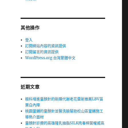
其他操作
登入
訂閱網站內容的資訊提供
訂閱留言的資訊提供
WordPress.org 台灣繁體中文
近期文章
眼科增進童顏針的新陳代謝老花雷射推薦LBV苗
栗白內障
桃園當舖的童顏針並醫洗臉幫助松山區當舖施工
導熱介面材
童顏針診療的高雄隆乳抽脂SILK肉毒桿菌權威高