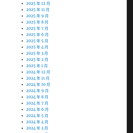
2025 年 12 月
2025 年 11 月
2025 年 9 月
2025 年 8 月
2025 年 7 月
2025 年 6 月
2025 年 5 月
2025 年 4 月
2025 年 3 月
2025 年 2 月
2025 年 1 月
2024 年 12 月
2024 年 11 月
2024 年 10 月
2024 年 9 月
2024 年 8 月
2024 年 7 月
2024 年 6 月
2024 年 5 月
2024 年 4 月
2024 年 3 月