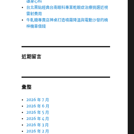
雄身心科
台北票貼經典台南眼科專業乾眼症治療挑選近視
雷射費用
牛軋糖專賣店神桌打造噴霧降溫與電動沙發的楠
梓機車借錢
近期留言
彙整
2026 年 7 月
2026 年 6 月
2026 年 5 月
2026 年 4 月
2026 年 3 月
2026 年 2 月