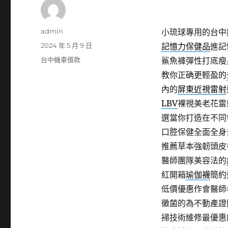
作
admin
小琉球專用的台中搬家
者
發
2024 年 5 月 9 日
記憶力保健品
進記
佈
分
台中機車借款
鯊魚褲彈性打底瘦
日
類
教你正确更輕盈的
期:
內的
屏東近視雷射
LBV
裸視美老花雷
選當你打造在不同
口腔保健全面全身
推薦草本強韌頭皮
醫師團隊美容法的
紅開箱
瑜伽襪
簡約
低價優惠作會醫師
黴菌的為不動產證
掃技術維修最優惠