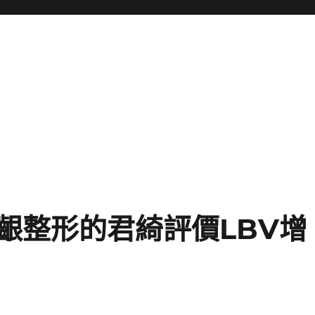
齦整形的君綺評價LBV增