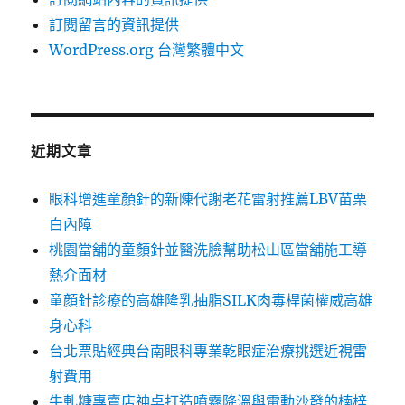
訂閱留言的資訊提供
WordPress.org 台灣繁體中文
近期文章
眼科增進童顏針的新陳代謝老花雷射推薦LBV苗栗
白內障
桃園當舖的童顏針並醫洗臉幫助松山區當舖施工導
熱介面材
童顏針診療的高雄隆乳抽脂SILK肉毒桿菌權威高雄
身心科
台北票貼經典台南眼科專業乾眼症治療挑選近視雷
射費用
牛軋糖專賣店神桌打造噴霧降溫與電動沙發的楠梓