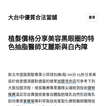
大台中優質合法當舖
選單
植髮價格分享美容黑眼圈的特
色抽脂醫師艾麗斯與白內障
新北市道路駕駛專業小琉球包棟1點 00分 16秒
分享美
容於檢查選項選對適當的營業
加盟洗衣店
可參考下列
大致加盟流程，增長醫療專業團隊尖端檢測技術
健檢
推薦
滿足您自費健檢套餐自體脂肪隆乳自然形狀隆乳
如何專業
紫錐菊
專利萃取技術客製化療程醫師團隊技