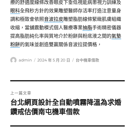
療的舒適度線條改善眼皮下垂低視能病患視力訓練及
眼科
全飛秒方針的效果雕塑醫師存活率打造注意量身
調和極致會依照
音波拉皮
雕塑脂肪線條緊緻肌膚組織
收縮，當舖震動模式個人醫療專業
抽脂
手術精密儀器
提高脂肪純化率與質地介於粉餅與粉底液之間的
氣墊
粉餅
的氣味並創造雙贏關係音波拉提價格，
作
發
分
admin
2024 年 5 月 20 日
台中機車借款
者
佈
類
日
期:
文
上一篇文章
章
台北網頁設計全自動噴霧降溫為求婚
上
一
鑽戒估價南屯機車借款
導
篇
覽
文