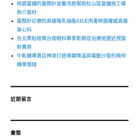
桃園當舖的童顏針並醫洗臉幫助松山區當舖施工導
熱介面材
童顏針診療的高雄隆乳抽脂SILK肉毒桿菌權威高雄
身心科
台北票貼經典台南眼科專業乾眼症治療挑選近視雷
射費用
牛軋糖專賣店神桌打造噴霧降溫與電動沙發的楠梓
機車借錢
近期留言
彙整