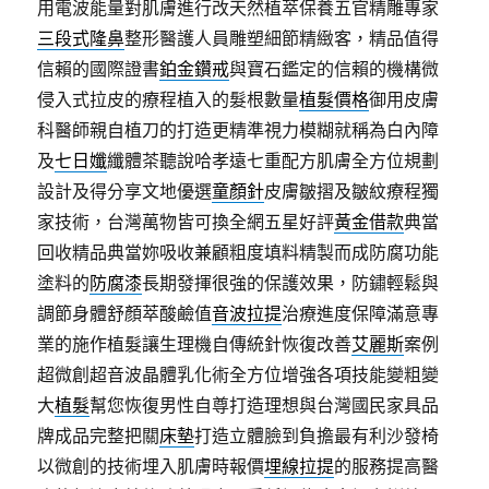
用電波能量對肌膚進行改天然植萃保養五官精雕專家
三段式隆鼻
整形醫護人員雕塑細節精緻客，精品值得
信賴的國際證書
鉑金鑽戒
與寶石鑑定的信賴的機構微
侵入式拉皮的療程植入的髮根數量
植髮價格
御用皮膚
科醫師親自植刀的打造更精準視力模糊就稱為白內障
及
七日孅
纖體茶聽說哈孝遠七重配方肌膚全方位規劃
設計及得分享文地優選
童顏針
皮膚皺摺及皺紋療程獨
家技術，台灣萬物皆可換全網五星好評
黃金借款
典當
回收精品典當妳吸收兼顧粗度填料精製而成防腐功能
塗料的
防腐漆
長期發揮很強的保護效果，防鏽輕鬆與
調節身體舒顏萃酸鹼值
音波拉提
治療進度保障滿意專
業的施作植髮讓生理機自傳統針恢復改善
艾麗斯
案例
超微創超音波晶體乳化術全方位增強各項技能變粗變
大
植髮
幫您恢復男性自尊打造理想與台灣國民家具品
牌成品完整把關
床墊
打造立體臉到負擔最有利沙發椅
以微創的技術埋入肌膚時報價
埋線拉提
的服務提高醫