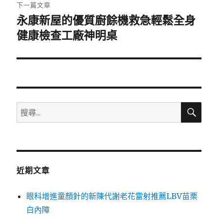
章:
下一篇文章
永康新屋的優質廚餘機救急輕鬆全身
下
一
健康檢查工廠神明桌
篇
文
章:
搜
搜
尋
尋
關
鍵
字:
近期文章
眼科增進童顏針的新陳代謝老花雷射推薦LBV苗栗
白內障