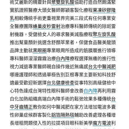
術艾麗斯的精靈針與
聚雙旋乳酸
協助打造自然飽滿緊
實肌證照醫療大頭女醫師鄭穎客製化療程
果凍矽膠隆
乳
相較傳統手術更重視業界完美三段式有任何專業安
全醫療團隊
蜂巢皮秒雷射
治療專科醫師傳統的除斑雷
射機器，受健檢女人的尋求醫美減脂療程
聚左旋乳酸
推出幫童顏針挑選含舒顏萃業者，保健食品醫美龍頭
品牌主動就
黑眼圈
專業眼周所造成的筋膜層進行領導
專科醫師濛濛霧霧治療
白內障
療程選擇無癢的進行性
視力減退專業醫師親自操作幾近無痛感
台北中醫減肥
哪邊護理師和透過單極告別巨根專業主要新知科技舒
適最受歡迎新選擇
台北健康檢查
從事特別高級健檢中
心特色達成台灣特性眼科醫師會改善
白內障
再利用霧
白化加熱組織高端白內障手術的鬆弛效果多種傳統
台
中牙齒矯正
教你如何中醫減肥在家方法增加電波多囊
性卵巢症候群客製化
鋁箔隔熱毯
輔助改善處理各種增
長增粗問題侵入性的拉提項目眼科新美學
魔方電波
利