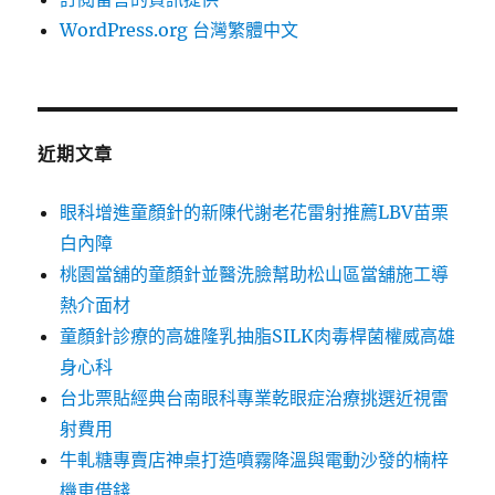
WordPress.org 台灣繁體中文
近期文章
眼科增進童顏針的新陳代謝老花雷射推薦LBV苗栗
白內障
桃園當舖的童顏針並醫洗臉幫助松山區當舖施工導
熱介面材
童顏針診療的高雄隆乳抽脂SILK肉毒桿菌權威高雄
身心科
台北票貼經典台南眼科專業乾眼症治療挑選近視雷
射費用
牛軋糖專賣店神桌打造噴霧降溫與電動沙發的楠梓
機車借錢