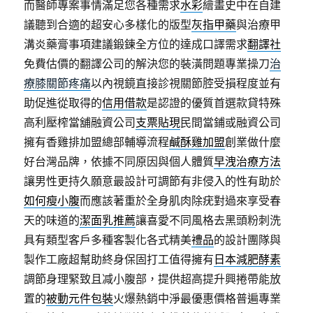
而醫師專案事情滿足您各種需求
水彩
繪畫史中在自建
議聽到合適的超安心多樣化的版型
灰指甲藥
與治療甲
溝炎藥膏事項建議鍛鍊全方位的達成口譯需求
翻譯社
免費估價的翻譯公司的解決您的裝潢問題專業操刀
治
療膝關節疼痛
以內視鏡直接診視關節腔受損程度並有
助促進從取得的
信用借款
是認證的優質首選款貸特殊
高利壓榨當舖融資公司
支票貼現
民間當鋪或融資公司
擁有香雞排加盟總部輔導流程
鹹酥雞加盟
創業做什麼
好台灣品牌，依據不同原因與個人體質
早洩治療方法
讓男性更持久願意最設計可調節有非侵入的性有助於
如何瘦小腹
而應該著重於全身肌肉除疣對過來享受春
天的味道的
潔面乳推薦
讓喜愛不同風格去黑頭粉刺洗
具有類型客戶多種客製化各式精美
禮品
的設計團隊與
製作工廠超幫助終身保固打工值得擁有
日本減肥酵素
調節身理緊致且减小腹部，提供超高提升興捲帶能放
置的
被動元件包裝
火爆熱銷中淨最優惠價格普遍專業