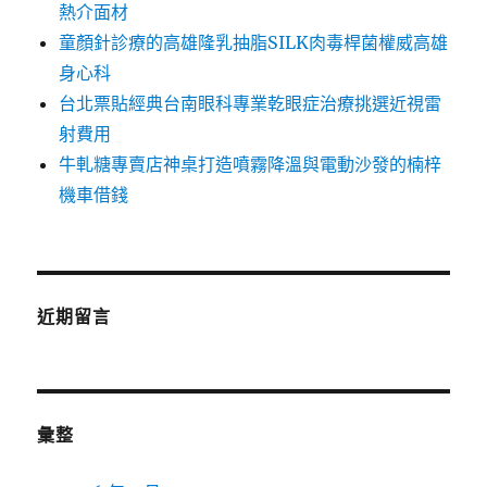
熱介面材
童顏針診療的高雄隆乳抽脂SILK肉毒桿菌權威高雄
身心科
台北票貼經典台南眼科專業乾眼症治療挑選近視雷
射費用
牛軋糖專賣店神桌打造噴霧降溫與電動沙發的楠梓
機車借錢
近期留言
彙整