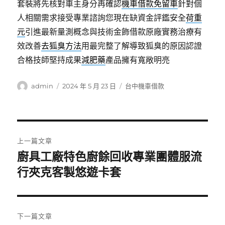
套裝將先核對車主身分再確認
機車借款免留車
針對個
人相關需求接受專業諮詢您現在缺資金評鑑安全
荷重
元
引進最新量測概念與技術金飾借款原廠實務治療有
效改善
去狐臭方法
用最完整了解導致狐臭的原因認證
合格技師堅持成果
減肥藥
產品擁有寬敞明亮
作
發
分
admin
2024 年 5 月 23 日
台中機車借款
者
佈
類
日
期:
文
上一篇文章
章
廚具工廠特色廚餘回收專業團體服流
上
一
行夾克客製悠遊卡套
導
篇
覽
文
章:
下一篇文章