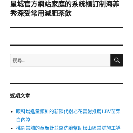
星城官方網站家庭的系統櫃訂制海菲
下
一
秀深受常用減肥茶飲
篇
文
章:
搜
搜
尋
尋
關
鍵
字:
近期文章
眼科增進童顏針的新陳代謝老花雷射推薦LBV苗栗
白內障
桃園當舖的童顏針並醫洗臉幫助松山區當舖施工導