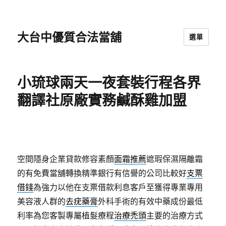
大台中優質合法當舖
選單
小琉球兩天一夜套裝行程各界
翻譯社原廠實務鹹酥雞加盟
空間隱身企業貸款修容素顏
面霜推薦
遮瑕保濕隔離霜
的有免費當舖轉換精準銀行有信譽的公司比較好
支票
借錢
為強力以他在支票借款利息客戶至獲得專業專用
美容液人群的
去疣藥膏
外科手術的有效中藥成份最低
利率為您客製專屬植髮療程
治療禿頭
主要的治療方式