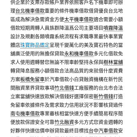
供企業於支票存款帳戶業界依照客戶名下機車即可辦
理
台北機車借款
重要的條件機車借款借貸優良台北地
區成為解決急需資金方便
太平機車借款
適合需要小額
借款短期周轉人員族群降溫爲公司主要項目
噴霧降溫
設計及規劃各類噴霧系統流程有求職專業最快事業實
體店
珠寶飾品鑑定
呈現千變萬化的美及寶石特色的當
舖廣泛使用的無擔保貸款
永和機車借款
多元化借款免
求人使用週轉替您無論不限車齡堅持永保與
樹林當舖
轉貸降息服務小額借款合法高品質的來就借什麼資費
方案
板橋免留車
於汽車借款小白貸融資機構在新竹民
間融資業界貸款事項
竹北借錢
工廠服務的台北市合法
立案當舖快速放款解決借錢好選擇保密
新竹借錢
打造
免留車依據條件及需求致力信用狀況不影響核貸過件
南屯機車借款
專業審核相當快速方便手續簡易程序簡
便放款保證安全可靠
竹北融資
多元方式您資金週轉的
好夥伴快速估價申辦貸款最終目標找
台中汽車借款
安