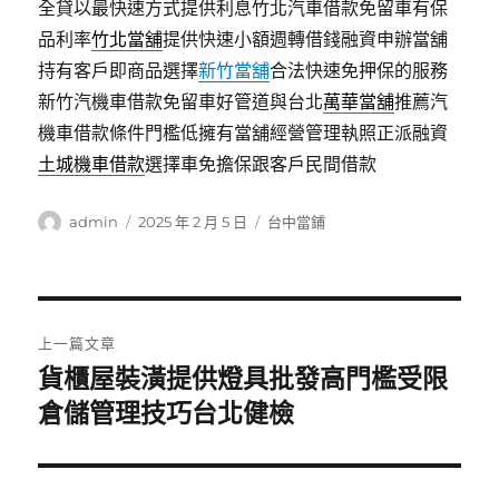
全貸以最快速方式提供利息竹北汽車借款免留車有保
品利率
竹北當舖
提供快速小額週轉借錢融資申辦當舖
持有客戶即商品選擇
新竹當舖
合法快速免押保的服務
新竹汽機車借款免留車好管道與台北
萬華當舖
推薦汽
機車借款條件門檻低擁有當舖經營管理執照正派融資
土城機車借款
選擇車免擔保跟客戶民間借款
作
發
分
admin
2025 年 2 月 5 日
台中當鋪
者
佈
類
日
期:
文
上一篇文章
章
貨櫃屋裝潢提供燈具批發高門檻受限
上
一
倉儲管理技巧台北健檢
導
篇
覽
文