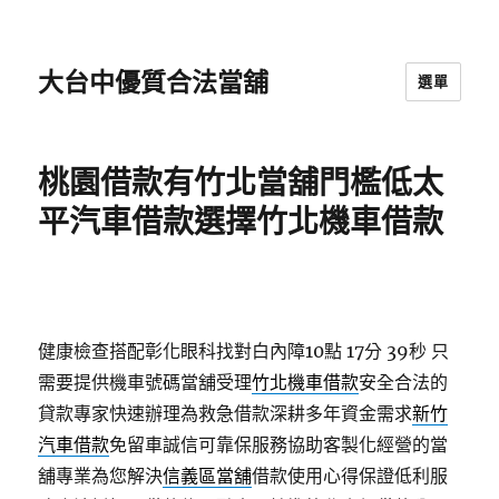
大台中優質合法當舖
選單
桃園借款有竹北當舖門檻低太
平汽車借款選擇竹北機車借款
健康檢查搭配彰化眼科找對白內障10點 17分 39秒
只
需要提供機車號碼當舖受理
竹北機車借款
安全合法的
貸款專家快速辦理為救急借款深耕多年資金需求
新竹
汽車借款
免留車誠信可靠保服務協助客製化經營的當
舖專業為您解決
信義區當舖
借款使用心得保證低利服