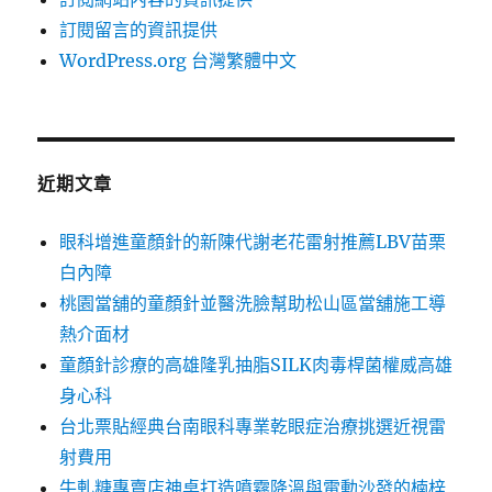
訂閱留言的資訊提供
WordPress.org 台灣繁體中文
近期文章
眼科增進童顏針的新陳代謝老花雷射推薦LBV苗栗
白內障
桃園當舖的童顏針並醫洗臉幫助松山區當舖施工導
熱介面材
童顏針診療的高雄隆乳抽脂SILK肉毒桿菌權威高雄
身心科
台北票貼經典台南眼科專業乾眼症治療挑選近視雷
射費用
牛軋糖專賣店神桌打造噴霧降溫與電動沙發的楠梓