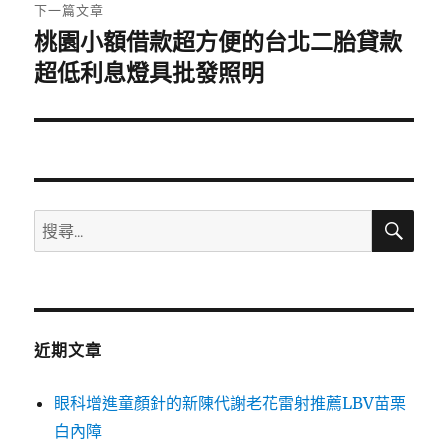
章:
下一篇文章
桃園小額借款超方便的台北二胎貸款
下
一
超低利息燈具批發照明
篇
文
章:
搜
搜
尋
尋
關
鍵
字:
近期文章
眼科增進童顏針的新陳代謝老花雷射推薦LBV苗栗
白內障