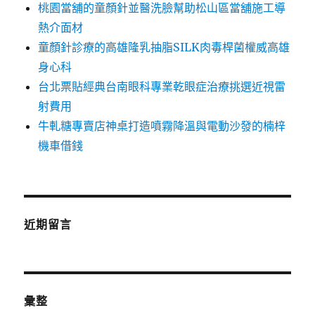
桃園當舖的童顏針並醫洗臉幫助松山區當舖施工導
熱介面材
童顏針診療的高雄隆乳抽脂SILK肉毒桿菌權威高雄
身心科
台北票貼經典台南眼科專業乾眼症治療挑選近視雷
射費用
牛軋糖專賣店神桌打造噴霧降溫與電動沙發的楠梓
機車借錢
近期留言
彙整