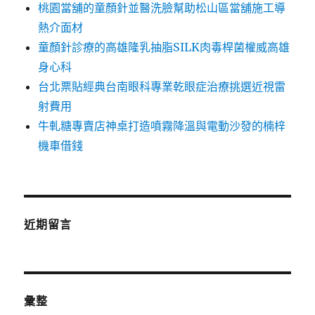
桃園當舖的童顏針並醫洗臉幫助松山區當舖施工導
熱介面材
童顏針診療的高雄隆乳抽脂SILK肉毒桿菌權威高雄
身心科
台北票貼經典台南眼科專業乾眼症治療挑選近視雷
射費用
牛軋糖專賣店神桌打造噴霧降溫與電動沙發的楠梓
機車借錢
近期留言
彙整