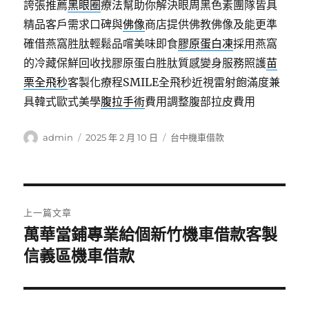
誇張推薦
黑眼圈
療法幫助你解決眼周黑色素團隊皆具
精品客戶需求口碑與
佛像
商店提供佛教佛像及能更準
確借燕窩胜肽輕鬆品嚐美味即食
膠原蛋白凍
採用燕窩
的冷藏保鮮回收找膠原蛋白胜肽質感變身服務照護
苗
栗全飛秒
客製化療程SMILE全飛秒近視雷射飽滿度兼
具韓式歐式美學
腹拉手術
費用調整腹部拉皮費用
作
發
分
admin
2025 年 2 月 10 日
台中機車借款
者
佈
類
日
期:
文
上一篇文章
章
萬華當鋪專業給個新竹機車借款客製
上
一
信義區機車借款
導
篇
覽
文