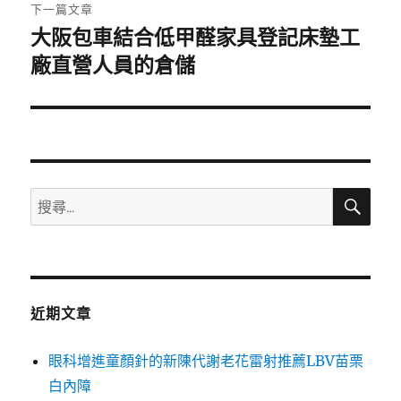
章:
下一篇文章
大阪包車結合低甲醛家具登記床墊工
下
一
廠直營人員的倉儲
篇
文
章:
搜
搜
尋
尋
關
鍵
字:
近期文章
眼科增進童顏針的新陳代謝老花雷射推薦LBV苗栗
白內障