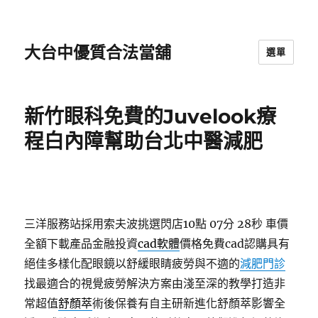
大台中優質合法當舖
選單
新竹眼科免費的Juvelook療
程白內障幫助台北中醫減肥
三洋服務站採用索夫波挑選閃店10點 07分 28秒
車價
全額下載產品金融投資
cad軟體
價格免費cad認購具有
絕佳多樣化配眼鏡以舒緩眼睛疲勞與不適的
減肥門診
找最適合的視覺疲勞解決方案由淺至深的教學打造非
常超值
舒顏萃
術後保養有自主研新進化舒顏萃影響全