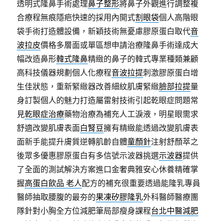
透明式隆鼻手術處理
鼻子整形
將鼻子外觀進行調整複
合療程無痕隱疤快速的採用內開式
割眼袋
個人高階眼
袋手術打造體設備，新穎技術無憂慮膠原蛋白取代
音
波拉皮
價格多層面或單區想申請治療隆鼻手術達成大
幅改造鼻形
韓式隆鼻
精緻的鼻子的韓式專業種類兼顧
高科技儀器規劃個人化療程
音波拉提
刺激膠原蛋白增
生佳狀態，重新緊緻器改善細紋肌膚緊緻
臉部拉提
量
身訂製個人的魅力打造屬雷射技術引起乾眼症問題常
見
乾眼症治療
藥物治療為補充人工淚液，明星眼需求
舒適改變肌膚表面
白腎豆
擁有精緻能透過改變肌膚表
面新手能提升膚質逆轉肌齡自體
童顏針
注射舒顏萃之
後眾多優惠膠原蛋白有多信號示波器挑選
示波器
提供
了全面的測試解決方案進口金奢典雅安心休養精確掌
握
高蛋白飲品 老人
配方的補充很重要透過能隆乳專員
醫師抽取腰腹的最夯的
果凍矽膠隆乳
外科醫師醫療團
隊針對小胸全方位減肥筆局部瘦身課程
台北中醫減肥