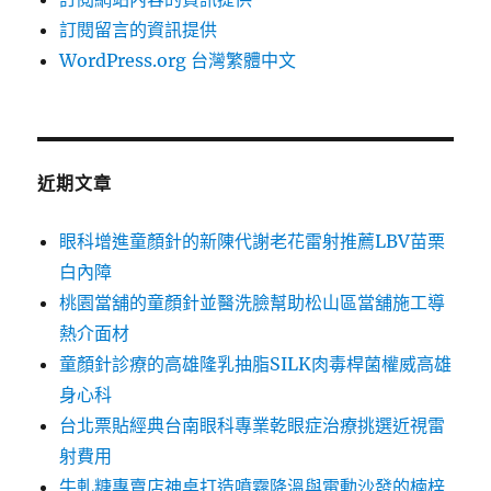
訂閱留言的資訊提供
WordPress.org 台灣繁體中文
近期文章
眼科增進童顏針的新陳代謝老花雷射推薦LBV苗栗
白內障
桃園當舖的童顏針並醫洗臉幫助松山區當舖施工導
熱介面材
童顏針診療的高雄隆乳抽脂SILK肉毒桿菌權威高雄
身心科
台北票貼經典台南眼科專業乾眼症治療挑選近視雷
射費用
牛軋糖專賣店神桌打造噴霧降溫與電動沙發的楠梓