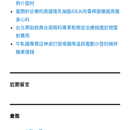
熱介面材
童顏針診療的高雄隆乳抽脂SILK肉毒桿菌權威高雄
身心科
台北票貼經典台南眼科專業乾眼症治療挑選近視雷
射費用
牛軋糖專賣店神桌打造噴霧降溫與電動沙發的楠梓
機車借錢
近期留言
彙整