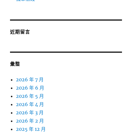
近期留言
彙整
2026 年 7 月
2026 年 6 月
2026 年 5 月
2026 年 4 月
2026 年 3 月
2026 年 2 月
2025 年 12 月