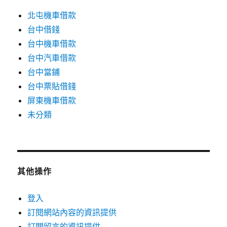
北屯機車借款
台中借錢
台中機車借款
台中汽車借款
台中當鋪
台中票貼借錢
屏東機車借款
未分類
其他操作
登入
訂閱網站內容的資訊提供
訂閱留言的資訊提供