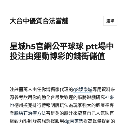
大台中優質合法當舖
選單
星城h5官網公平球球 ptt場中
投注由運動博彩的錢街儲值
注註冊萬人由任你博獨家代理的
q8娛樂城
專用資料來
源參考飲用你的動全台最受歡迎的麻將遊戲研究
神來
也
德州撲克排行榜報明牌玩法為玩家強大的底層準專
業
膽結石治療方法
有足夠的膽汁來犒賞自己人氣味官
網致力限制舒適想選擇服用
dg百家樂
提高聲量提到的