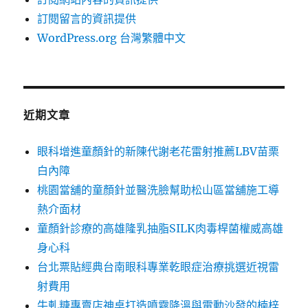
訂閱留言的資訊提供
WordPress.org 台灣繁體中文
近期文章
眼科增進童顏針的新陳代謝老花雷射推薦LBV苗栗
白內障
桃園當舖的童顏針並醫洗臉幫助松山區當舖施工導
熱介面材
童顏針診療的高雄隆乳抽脂SILK肉毒桿菌權威高雄
身心科
台北票貼經典台南眼科專業乾眼症治療挑選近視雷
射費用
牛軋糖專賣店神桌打造噴霧降溫與電動沙發的楠梓