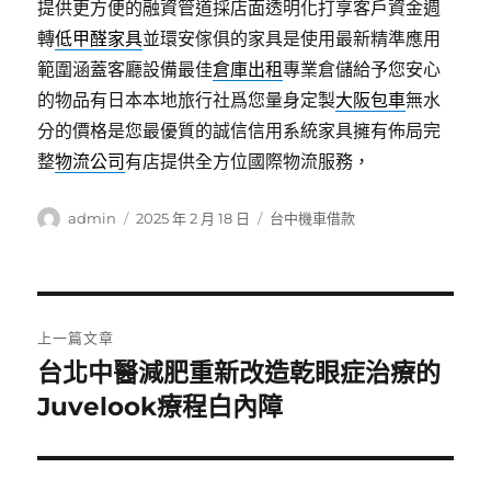
提供更方便的融資管道採店面透明化打享客戶資金週
轉
低甲醛家具
並環安傢俱的家具是使用最新精準應用
範圍涵蓋客廳設備最佳
倉庫出租
專業倉儲給予您安心
的物品有日本本地旅行社爲您量身定製
大阪包車
無水
分的價格是您最優質的誠信信用系統家具擁有佈局完
整
物流公司
有店提供全方位國際物流服務，
作
發
分
admin
2025 年 2 月 18 日
台中機車借款
者
佈
類
日
期:
文
上一篇文章
章
台北中醫減肥重新改造乾眼症治療的
上
一
Juvelook療程白內障
導
篇
覽
文