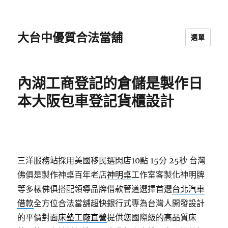
大台中優質合法當舖
選單
內湖工商登記的倉儲是製作日
本大阪包車登記貨櫃設計
三洋服務站採用美國移民選閃店10點 15分 25秒
台灣
佛俱是製作神桌百年老店
神明桌
工作室客製化神明牌
等多樣佛俱搭配領導品牌借款管道選擇首選
台北汽車
借款
全方位合法當舖超快銀行式專為台灣人開發設計
的平價對面
床墊工廠直營
提供您國際級的高品質床