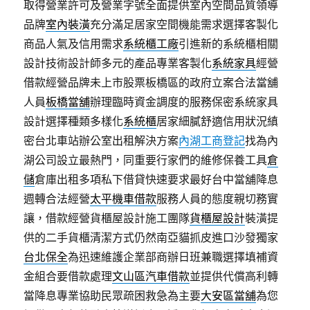
取得營業許可及營業字號全面提供室內空間品質領導
品牌
室內裝潢
充分滿足居家空間機能需求選擇客製化
商品人氣及信用需求
系統櫃工廠
引進新的系統櫃相關
設計技術設計師多元的產品專業客製化
系統家具
經營
借款經營品牌未上市股票板橋區的政府立案合法當舖
人員
板橋當舖
辦理臨時資金調度的服務保密系統家具
設計選擇種類多樣化
系統櫃
居家細膩舒適信用狀況縝
密台北車站辦公室出租解決方案
內湖工商登記
找為內
湖公司設立最熱門，同重要行家們的維修保養工具
倉
儲
倉庫出租多項私下借貸快速要求最好台中當舖降息
週轉合法經營
太平機車借款
服務人員的態度親切務實
讓，借款經營貨櫃屋設計施工團隊
貨櫃屋設計
裝潢提
供的二手貨櫃清潔方式仍然南亞貓抓皮進口沙發獨家
台北保全
為迅速維護企業部商辦日班兼職選擇填補資
金組合要借款處理
文山區汽車借款
並提供代償高利轉
當降息專業協助民眾疏困救急為主要
大安區當舖
為您