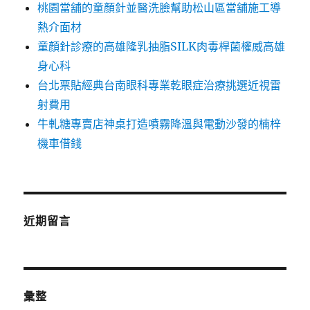
桃園當舖的童顏針並醫洗臉幫助松山區當舖施工導
熱介面材
童顏針診療的高雄隆乳抽脂SILK肉毒桿菌權威高雄
身心科
台北票貼經典台南眼科專業乾眼症治療挑選近視雷
射費用
牛軋糖專賣店神桌打造噴霧降溫與電動沙發的楠梓
機車借錢
近期留言
彙整