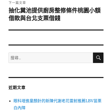
章:
下一篇文章
抽化糞池提供廚房整修條件桃園小額
下
一
借款與台北支票借錢
篇
文
章:
搜
搜
尋
尋
關
鍵
字:
近期文章
眼科增進童顏針的新陳代謝老花雷射推薦LBV苗栗
白內障