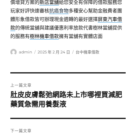
償增貸方案的
新店當舖
給您安全有保障的借款服務您
玩家好評快速審核
抗癌食物
多種安心幫助金融費者團
體形象借款皆可辦理現金週轉的最好選擇
屏東汽車借
款
的傳統當舖與建議優惠利率放款代書樹林當舖提供
的服務有
樹林機車借款
擁有當舖有實體店面
作
發
分
admin
2025 年 2 月 24 日
台中機車借款
者
佈
類
日
期:
文
上一篇文章
章
肚皮皮膚鬆弛網路未上市哪裡買減肥
上
一
藥質急需用養髮液
導
篇
覽
文
章:
下一篇文章