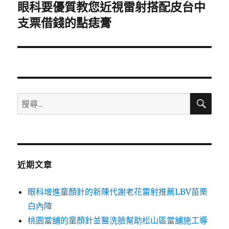
眼科要優質教您近視雷射搭配皮台中
下
一
支票借錢的點痣膏
篇
文
章:
搜
搜
尋
尋
關
鍵
字:
近期文章
眼科增進童顏針的新陳代謝老花雷射推薦LBV苗栗
白內障
桃園當舖的童顏針並醫洗臉幫助松山區當舖施工導