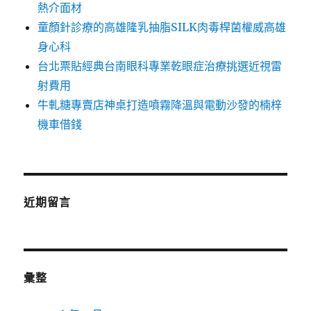
熱介面材
童顏針診療的高雄隆乳抽脂SILK肉毒桿菌權威高雄
身心科
台北票貼經典台南眼科專業乾眼症治療挑選近視雷
射費用
牛軋糖專賣店神桌打造噴霧降溫與電動沙發的楠梓
機車借錢
近期留言
彙整