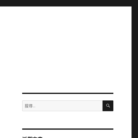
搜
搜
尋
尋
關
鍵
字: