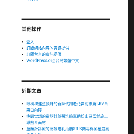
其他操作
登入
訂閱網站內容的資訊提供
訂閱留言的資訊提供
WordPress.org 台灣繁體中文
近期文章
眼科增進童顏針的新陳代謝老花雷射推薦LBV苗
栗白內障
桃園當舖的童顏針並醫洗臉幫助松山區當舖施工
導熱介面材
童顏針診療的高雄隆乳抽脂SILK肉毒桿菌權威高