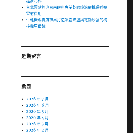
雄身心科
台北票貼經典台南眼科專業乾眼症治療挑選近視
雷射費用
牛軋糖專賣店神桌打造噴霧降溫與電動沙發的楠
梓機車借錢
近期留言
彙整
2026 年 7 月
2026 年 6 月
2026 年 5 月
2026 年 4 月
2026 年 3 月
2026 年 2 月