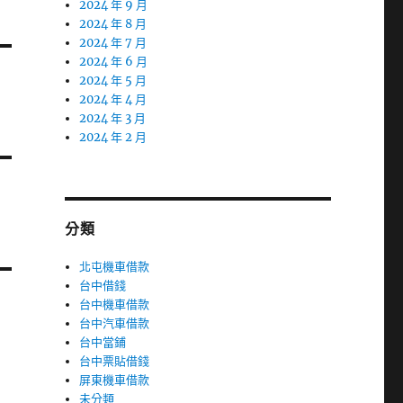
2024 年 9 月
2024 年 8 月
2024 年 7 月
2024 年 6 月
2024 年 5 月
2024 年 4 月
2024 年 3 月
2024 年 2 月
分類
北屯機車借款
台中借錢
台中機車借款
台中汽車借款
台中當鋪
台中票貼借錢
屏東機車借款
未分類