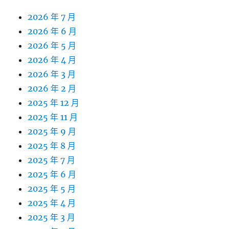
2026 年 7 月
2026 年 6 月
2026 年 5 月
2026 年 4 月
2026 年 3 月
2026 年 2 月
2025 年 12 月
2025 年 11 月
2025 年 9 月
2025 年 8 月
2025 年 7 月
2025 年 6 月
2025 年 5 月
2025 年 4 月
2025 年 3 月