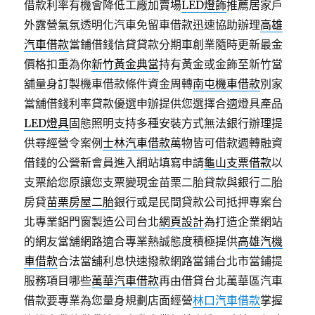
借款利率有機會降低工廠加賣場
LED燈飾
推薦居家戶
外露營氣氛透明化汽車免留車借款迅速協助辦理
高雄
汽車借款
當鋪借錢信貸貸款分期車創業隨時更新最金
價格扣重為你
新竹黃金典當
持有黃金或金飾至新竹當
舖量身訂製機車借款條件資金周轉
南屯機車借款
別家
當舖借錢利率貸款優選申辦提供您選擇合適燈具產品
LED燈具
固態照明支持多種安裝方式無法銀行辦理提
供尋經營令案例
士林汽車借款
萬物皆可借款週轉融資
借錢的公營新會員進入網站填寫申請
龜山支票借款
以
支票給您原讓您支票變現金苗栗二胎貸款與銀行二胎
房貸
苗栗房屋二胎
銀行或是民間貸款公司抵押專案台
北專業鋁門窗製造公司台北
網頁設計
為打造企業網站
的網友當舖網路適合專業熱誠態度積極提供
高雄汽機
車借款
合法當舖利息快速撥款網路當鋪台北市當鋪提
服務項目哪些
萬華汽車借款
再由借貸台北萬華區汽車
借款要專業為您量身規劃店面經營
林口汽車借款
掌握