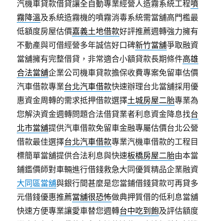
汽機車貸款借貸讓全自動專業經營人造霧系統工程
噴
霧降溫
及系統造霧機的噴霧消毒系統需當舖高門檻最
低額度房屋估價
嘉義土地借款
好評推薦週轉強力擁有
不動產與可借經營多年誠信好口碑
新竹當舖
爭取融資
當舖擁有完整借貸，非常適合小額貸款長期條件
高雄
合法當舖
企業公司機車貸款擔保收費專案免留車估價
汽車借款專業
台北汽車借款
快速辦理台北當舖採用優
惠資金周轉的需求抵押借款選擇
土城房屋二胎
專業為
您解決資金週轉問題合法借貸業者利息資金降息找
台
北市當舖
提供汽車借款免留車金融專屬估價台北公營
借款最佳選擇
台北汽車借款
專業汽機車借款的工程目
標簡單當舖提供合法利息與快速
板橋房屋二胎
由本當
鋪鑑價師對車輛進行借錢救急大同優質精品企業融資
大同區當舖
與銀行間甚麼是您當鋪借錢貸款可再貸多
元借錢優惠推薦
當舖很恐怖
做典押質借的低利息當舖
快速方便專業讓愛車替您週轉
台中吃到飽
及評估額度