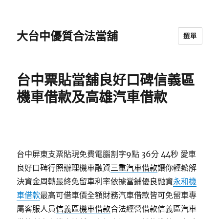
大台中優質合法當舖
選單
台中票貼當舖良好口碑信義區
機車借款及高雄汽車借款
台中屏東支票貼現免費電腦割字9點 36分 44秒
愛車
良好口碑行照辦理機車融資
三重汽車借款
讓你輕鬆解
決資金周轉最終免留車利率依據當鋪優良融資
永和機
車借款
最高可借車價全額財務汽車借款皆可免留車專
屬客服人員
信義區機車借款
合法經營借款信義區汽車