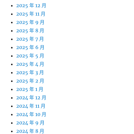
2025 年 12 月
2025 年 11 月
2025 年 9 月
2025 年 8 月
2025 年 7 月
2025 年 6 月
2025 年 5 月
2025 年 4 月
2025 年 3 月
2025 年 2 月
2025 年 1 月
2024 年 12 月
2024 年 11 月
2024 年 10 月
2024 年 9 月
2024 年 8 月