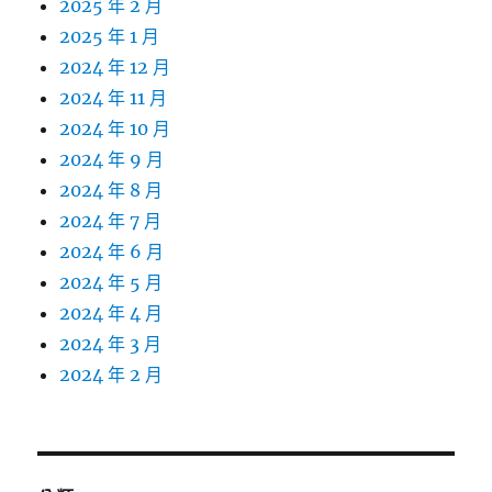
2025 年 2 月
2025 年 1 月
2024 年 12 月
2024 年 11 月
2024 年 10 月
2024 年 9 月
2024 年 8 月
2024 年 7 月
2024 年 6 月
2024 年 5 月
2024 年 4 月
2024 年 3 月
2024 年 2 月