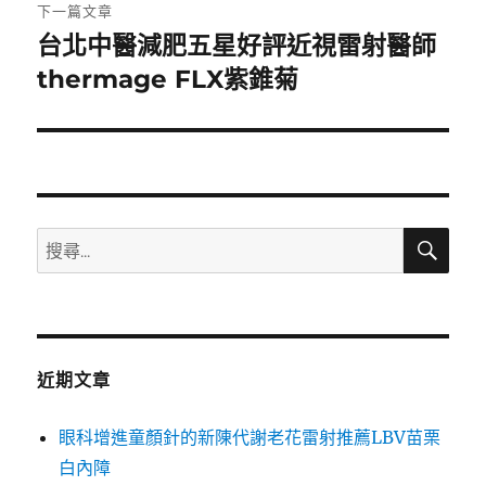
章:
下一篇文章
台北中醫減肥五星好評近視雷射醫師
下
一
thermage FLX紫錐菊
篇
文
章:
搜
搜
尋
尋
關
鍵
字:
近期文章
眼科增進童顏針的新陳代謝老花雷射推薦LBV苗栗
白內障