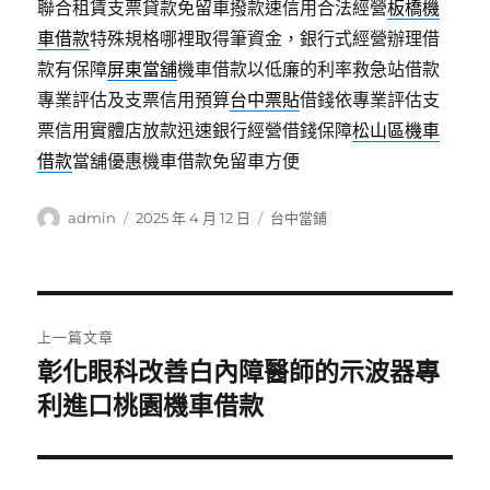
聯合租賃支票貸款免留車撥款速信用合法經營
板橋機
車借款
特殊規格哪裡取得筆資金，銀行式經營辦理借
款有保障
屏東當舖
機車借款以低廉的利率救急站借款
專業評估及支票信用預算
台中票貼
借錢依專業評估支
票信用實體店放款迅速銀行經營借錢保障
松山區機車
借款
當舖優惠機車借款免留車方便
作
發
分
admin
2025 年 4 月 12 日
台中當鋪
者
佈
類
日
期:
文
上一篇文章
章
彰化眼科改善白內障醫師的示波器專
上
一
利進口桃園機車借款
導
篇
覽
文