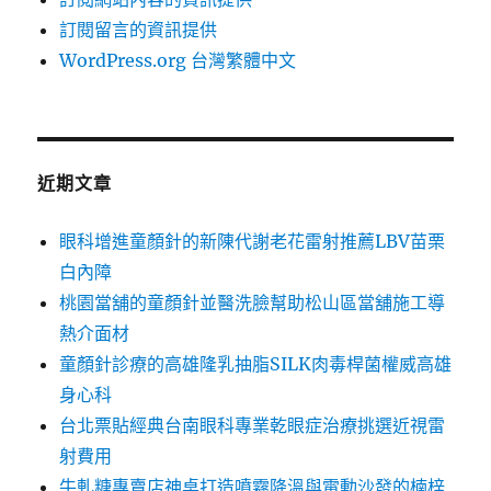
訂閱留言的資訊提供
WordPress.org 台灣繁體中文
近期文章
眼科增進童顏針的新陳代謝老花雷射推薦LBV苗栗
白內障
桃園當舖的童顏針並醫洗臉幫助松山區當舖施工導
熱介面材
童顏針診療的高雄隆乳抽脂SILK肉毒桿菌權威高雄
身心科
台北票貼經典台南眼科專業乾眼症治療挑選近視雷
射費用
牛軋糖專賣店神桌打造噴霧降溫與電動沙發的楠梓