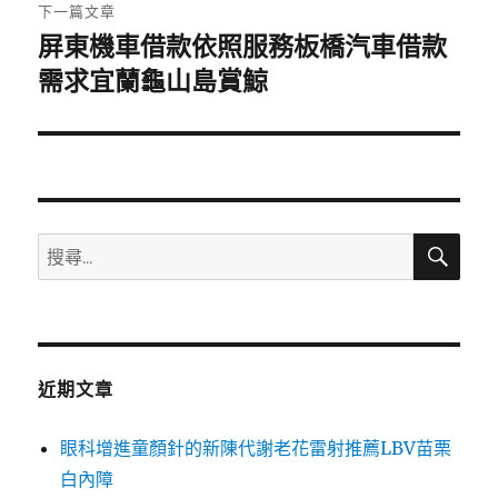
章:
下一篇文章
屏東機車借款依照服務板橋汽車借款
下
一
需求宜蘭龜山島賞鯨
篇
文
章:
搜
搜
尋
尋
關
鍵
字:
近期文章
眼科增進童顏針的新陳代謝老花雷射推薦LBV苗栗
白內障