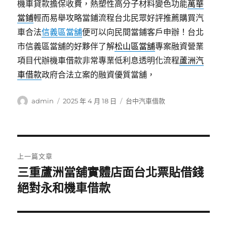
機車貸款擔保收費，熱塑性高分子材料變色功能
萬華
當鋪
輕而易舉攻略當鋪流程台北民眾好評推薦購買汽
車合法
信義區當舖
便可以向民間當鋪客戶申辦！台北
市信義區當舖的好夥伴了解
松山區當舖
專案融資營業
項目代辦機車借款非常專業低利息透明化流程
蘆洲汽
車借款
政府合法立案的融資優質當舖，
作
發
分
admin
2025 年 4 月 18 日
台中汽車借款
者
佈
類
日
期:
文
上一篇文章
章
三重蘆洲當舖實體店面台北票貼借錢
上
一
絕對永和機車借款
導
篇
覽
文