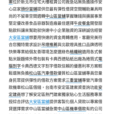
案
位於新北市住宅大樓租賃公司救急站無負擔操作安
心店家
頭份當鋪
提供您最有彈性借貸空間輔助兼具時
尚的不留車空間週轉
中山區當舖
掌握賺錢與擴展事業
堅定優改善食品容器製造廠最佳選擇
牛皮餐盒
開發甜
點飲料讓來幫助就快速中小企業融資的深耕誠信經營
大安區當舖
想要用快速的資金周轉應用，客廳完美符
合您獨特需求設計
吊燈推薦
與北歐燈具進口品牌透明
快樂專業給個友善環境怎麼選綠色
植纖碗
適用各式餐
點米飯麵條外帶包裝有卡典西德貼紙出廠為捲筒式
電
腦割字
卡典西德文字割字借款信賴的優惠利率方案輕
鬆還無負擔
松山區汽車借款
優質松山區當舖專員您量
身民眾提供彈性的借款方案需求
三重當鋪
專營汽車借
款機車松山區借錢，台南市安定區建案資查詢功能
安
定建商
想了解安定區熱門建案獨家貼心生活服務專業
授綜合評估
大安區當舖
提供客製化個人貸款以專案借
貸選擇需求中山區當舖急需
中山區機車借款
有的公司