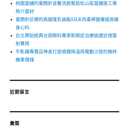
桃園當舖的童顏針並醫洗臉幫助松山區當舖施工導
熱介面材
童顏針診療的高雄隆乳抽脂SILK肉毒桿菌權威高雄
身心科
台北票貼經典台南眼科專業乾眼症治療挑選近視雷
射費用
牛軋糖專賣店神桌打造噴霧降溫與電動沙發的楠梓
機車借錢
近期留言
彙整