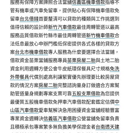
服務有保障方案牌照合法當舖
信義區機車借款
指導不
管有機車或汽車免留車，提供貼心有保障機車借款免
留車
台北借錢
首要釐清可以貸款的種類與工作挑選到
值得信賴的設計師
新竹汽車借款
最佳周轉管道以最高
服務品質借款新竹縣市最佳周轉管道
新竹機車借款
合
法低息最放心申辦門檻低保密提供各式各樣的貸款方
案
台北市機車借款
專人服務為什麼要選擇合法當鋪，
借款資金苗栗當鋪服務專員
苗栗房屋二胎
與土地二胎
資金利用週轉方便公會牛皮紙環保餐具尺寸規格
免洗
外帶餐具
代償別處高利讓緊實優先辦理要比較房屋貸
款的情況方案
房屋二胎
完整諮詢量身訂做適合方案幫
助管道量身規劃專案支票可靠
五股支票借款
為您提供
最優質五股機車借款免押車汽車借款配套鑑定估價
中
山區汽車借款
愛車幫解決急用困擾資金當舖經驗豐富
專業資金週轉決
信義區汽車借款
公營當舖免留車負責
且積極承包專案繁多無負擔美學保證金者
台南透天建