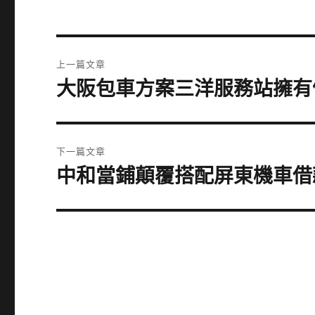
文
上一篇文章
章
大阪包車方案三洋服務站擁有
上
一
導
篇
覽
文
下一篇文章
章:
中和當鋪顛覆搭配屏東機車借
下
一
篇
文
章: