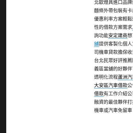
北歐燈具進口品牌
麵條外帶包裝有卡
優惠利率方案輕鬆
性的借款方案需求
詢功能
安定建商
想
舖
提供客製化個人
司機車貸款擔保收
台北民眾好評推薦
義區當舖的好夥伴
透明化流程
蘆洲汽
大安區汽車借款
公
借款
有工作介紹公
融資的最佳夥伴打
機車或汽車免留車