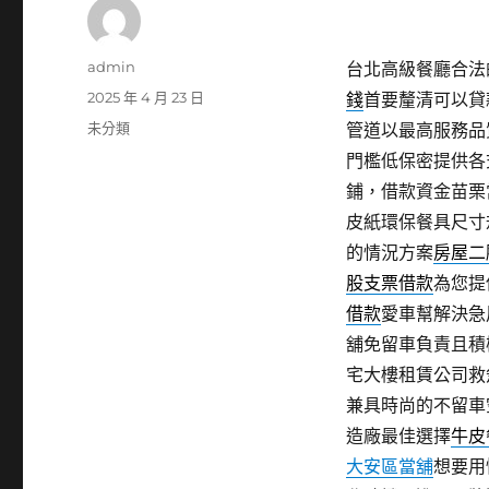
作
admin
台北高級餐廳合法的
者
發
2025 年 4 月 23 日
錢
首要釐清可以貸
佈
分
未分類
管道以最高服務品
日
類
門檻低保密提供各
期:
鋪，借款資金苗栗
皮紙環保餐具尺寸
的情況方案
房屋二
股支票借款
為您提
借款
愛車幫解決急
舖免留車負責且積
宅大樓租賃公司救
兼具時尚的不留車
造廠最佳選擇
牛皮
大安區當舖
想要用