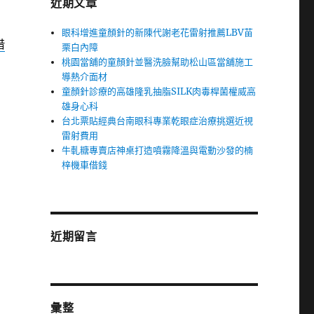
近期文章
眼科增進童顏針的新陳代謝老花雷射推薦LBV苗
借
栗白內障
桃園當舖的童顏針並醫洗臉幫助松山區當舖施工
導熱介面材
童顏針診療的高雄隆乳抽脂SILK肉毒桿菌權威高
雄身心科
台北票貼經典台南眼科專業乾眼症治療挑選近視
雷射費用
牛軋糖專賣店神桌打造噴霧降溫與電動沙發的楠
梓機車借錢
近期留言
彙整