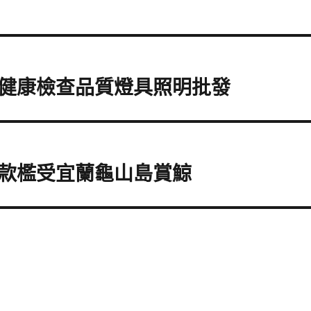
健康檢查品質燈具照明批發
款檻受宜蘭龜山島賞鯨