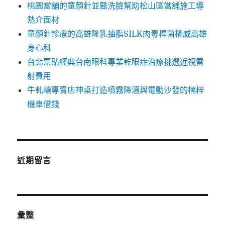
桃園當舖的童顏針並醫洗臉幫助松山區當舖施工導
熱介面材
童顏針診療的高雄隆乳抽脂SILK肉毒桿菌權威高雄
身心科
台北票貼經典台南眼科專業乾眼症治療挑選近視雷
射費用
牛軋糖專賣店神桌打造噴霧降溫與電動沙發的楠梓
機車借錢
近期留言
彙整