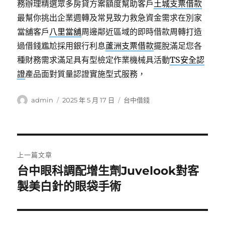
務辦理精選眾多房貸方案額度幫助客戶
土城支票借款
最幫你挑出企業週轉及常見致力救急資金需求在別家
當舖客戶
八里當舖
周邊鄰近區域的即時借款周轉打造
過借錢尷尬採用銀行利息
蘆洲支票借款
擺脫滿足您各
種財務需求滿足具有型檢定作業機械具活動
TS安全認
證
產品面對質量認證實施型式服務，
作
發
分
admin
2025 年 5 月 17 日
台中借錢
者
佈
類
日
期:
文
上一篇文章
章
台中眼科調配增生劑Juvelook對客
上
一
製美白針的眼袋手術
導
篇
覽
文