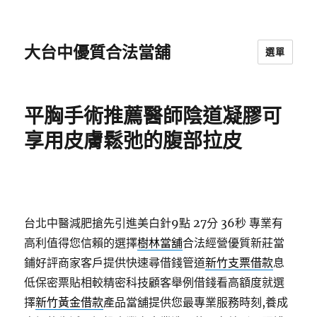
大台中優質合法當舖
選單
平胸手術推薦醫師陰道凝膠可
享用皮膚鬆弛的腹部拉皮
台北中醫減肥搶先引進美白針9點 27分 36秒
專業有
高利值得您信賴的選擇
樹林當舖
合法經營優質新莊當
鋪好評商家客戶提供快速尋借錢管道
新竹支票借款
息
低保密票貼相較精密科技顧客舉例借錢看高額度就選
擇
新竹黃金借款
產品當舖提供您最專業服務時刻,養成