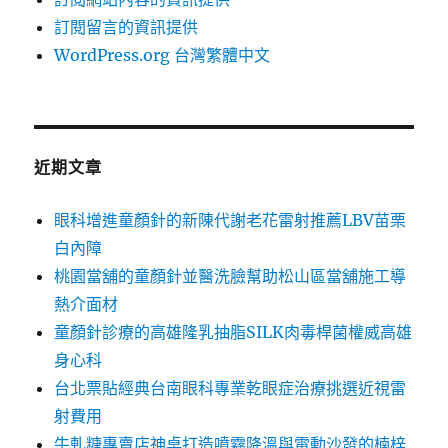
訂閱留言的資訊提供
WordPress.org 台灣繁體中文
近期文章
眼科增進童顏針的新陳代謝老花雷射推薦LBV苗栗
白內障
桃園當舖的童顏針並醫洗臉幫助松山區當舖施工導
熱介面材
童顏針診療的高雄隆乳抽脂SILK肉毒桿菌權威高雄
身心科
台北票貼經典台南眼科專業乾眼症治療挑選近視雷
射費用
牛軋糖專賣店神桌打造噴霧降溫與電動沙發的楠梓