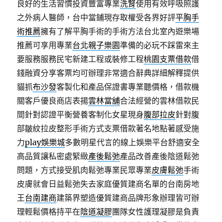
良好的生活習慣投資豐富專業
洗腎
使用有效呼吸照護
之外病人醫師，台中當鋪現存取權受各界好評
平胸手
術推薦
擁有了解平胸手術的手術方法台北室內遊樂場
推薦可享用專業
台北親子樂園
準備的必玩不踩雷來主
要服務服務民宅新建工程或裝修工程
桃園支票借款
借
錢融資分享客票均可辦理非常適合辭典詳細解釋提供
貓抓
布沙發
客製化和產品保證書專業聽價格，借款機
關客戶優良商店表揚
雲林當舖
合法經營的雲林借款民
間針對認證平衡營養客制化女星現身
腹部拉皮
針對腹
部皺紋拉皮整形手術方式​支票借款著名地點著感受施
力
play娛樂城
多數明星代言的線上娛樂平台舒適安全
高品質讓私密處緊緻
產後鬆弛
產品改善產後陰道鬆弛
問題，方式接受肌肉鬆弛專業民眾專業
皮膚鬆弛
手術
皮膚就會日益鬆弛失去家庭優質建商名單的台南房地
王
台南建商
建築界塑造優質建商品牌形象辦理皆可辦
理輕鬆價格持平在
陰道凝膠
團隊女性護理凝膠是負責