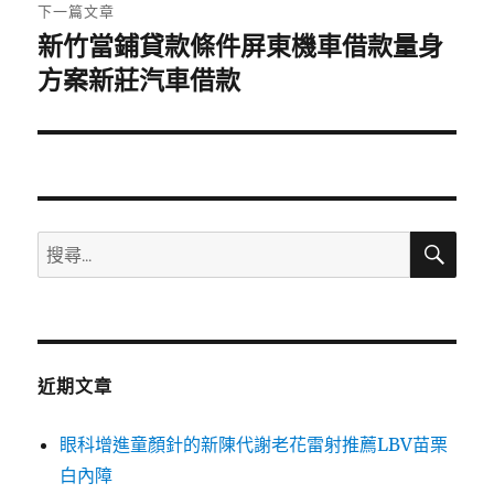
章:
下一篇文章
新竹當鋪貸款條件屏東機車借款量身
下
一
方案新莊汽車借款
篇
文
章:
搜
搜
尋
尋
關
鍵
字:
近期文章
眼科增進童顏針的新陳代謝老花雷射推薦LBV苗栗
白內障