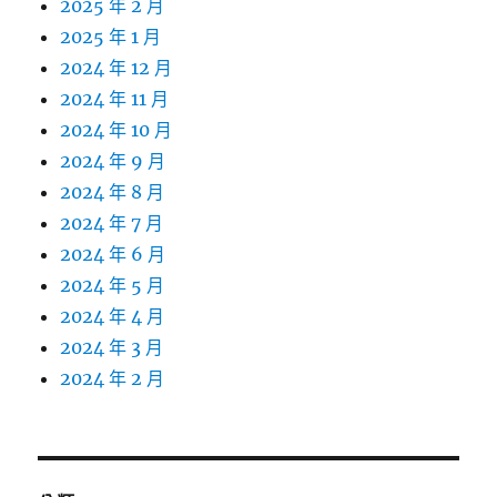
2025 年 2 月
2025 年 1 月
2024 年 12 月
2024 年 11 月
2024 年 10 月
2024 年 9 月
2024 年 8 月
2024 年 7 月
2024 年 6 月
2024 年 5 月
2024 年 4 月
2024 年 3 月
2024 年 2 月