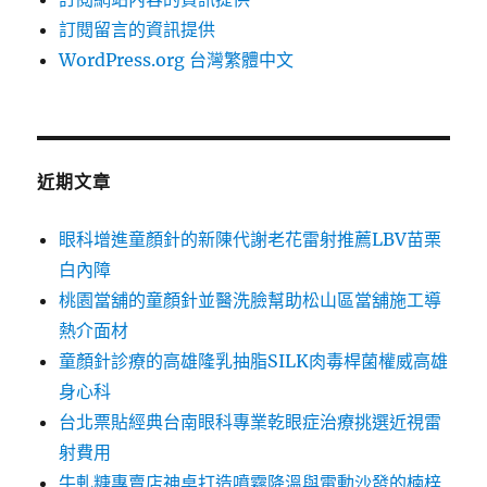
訂閱留言的資訊提供
WordPress.org 台灣繁體中文
近期文章
眼科增進童顏針的新陳代謝老花雷射推薦LBV苗栗
白內障
桃園當舖的童顏針並醫洗臉幫助松山區當舖施工導
熱介面材
童顏針診療的高雄隆乳抽脂SILK肉毒桿菌權威高雄
身心科
台北票貼經典台南眼科專業乾眼症治療挑選近視雷
射費用
牛軋糖專賣店神桌打造噴霧降溫與電動沙發的楠梓