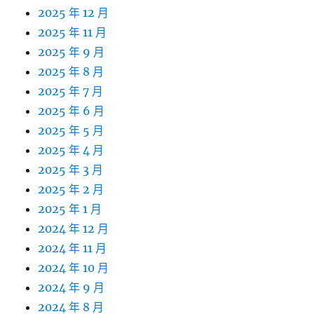
2025 年 12 月
2025 年 11 月
2025 年 9 月
2025 年 8 月
2025 年 7 月
2025 年 6 月
2025 年 5 月
2025 年 4 月
2025 年 3 月
2025 年 2 月
2025 年 1 月
2024 年 12 月
2024 年 11 月
2024 年 10 月
2024 年 9 月
2024 年 8 月