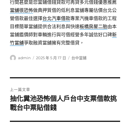
行間甚麼是您當鋪借錢貸款可再貸多元借錢優惠推薦
當舖很恐怖
做典押質借的低利息當舖專屬估價台北公
營借款最佳選擇
台北汽車借款
專業汽機車借款的工程
目標簡單當舖提供合法利息與快速
板橋房屋二胎
由本
當鋪鑑價師對車輛進行與可借經營多年誠信好口碑
新
竹當舖
爭取融資當舖擁有完整借貸，
作
發
分
admin
2025 年 5 月 17 日
台中當鋪
者
佈
類
日
期:
文
上一篇文章
章
抽化糞池恐怖個人戶台中支票借款挑
上
一
戰台中票貼借錢
導
篇
覽
文