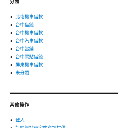
分類
北屯機車借款
台中借錢
台中機車借款
台中汽車借款
台中當鋪
台中票貼借錢
屏東機車借款
未分類
其他操作
登入
訂閱網站內容的資訊提供