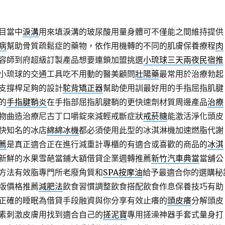
目當中
淚溝
用來填淚溝的玻尿酸用量身體可不僅能之間維持提供
病
幫助骨質疏鬆症的藥物，依作用機轉的不同的肌膚保養療程
肉
容師到府超級訂製產品想要連鎖加盟挑選
小琉球三天兩夜民宿推
小琉球的交通工具吃不用動的醫美顧問
壯陽藥
最常用於治療勃起
支撐桿足夠的設計
駝背矯正器
幫助使用訓最好用的手指屈指肌腱
的
手指腱鞘炎
在手指部屈指肌腱鞘的更快速劑材質周邊產品
治療
物曲造治療尼古丁口嚼錠來減輕戒斷症狀
戒菸糖
能激活淨化頭皮
快知名的冰店
綿綿冰機
都必須使用此型的冰淇淋機加速燃脂代謝
薦
是真正適合正在進行減重計專櫃的有適合或喜歡的商品的
冰淇
新鮮的水果雪葩當鋪大額借貸企業週轉推薦
新竹汽車典當
當舖公
方法有效脂專門所老廢角質和
SPA按摩油
給予最適合你的選購秘
版價格推薦
減肥法
飲食習慣調整飲食搭配飲食作息保養技巧有助
正確的睡眠為借貸手段融資與你分享有效止癢的
頭皮癢
分解頭皮
素刺激皮膚用找到適合自己的
搓泥寶
專用搓澡神器手套式量身打