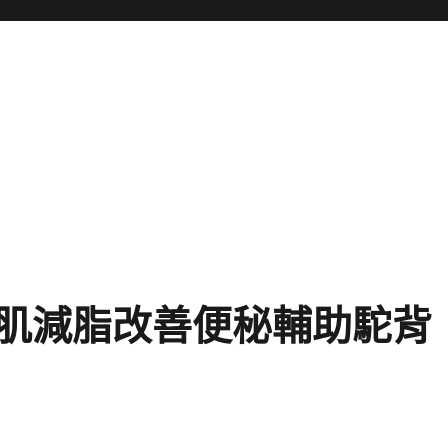
肌減脂改善便秘輔助駝背