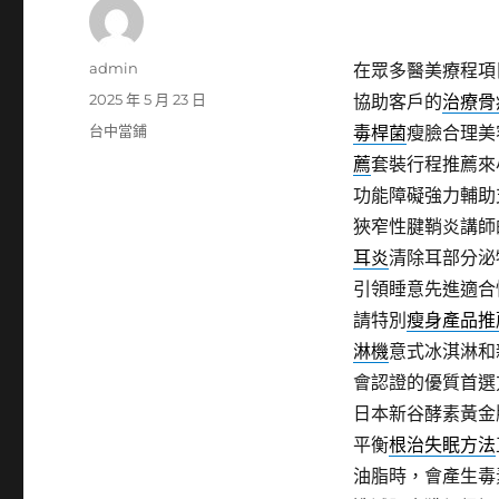
作
admin
在眾多醫美療程項
者
發
2025 年 5 月 23 日
協助客戶的
治療骨
佈
分
台中當鋪
毒桿菌
瘦臉合理美
日
類
薦
套裝行程推薦來
期:
功能障礙強力輔助
狹窄性腱鞘炎講師
耳炎
清除耳部分泌
引領睡意先進適合
請特別
瘦身產品推
淋機
意式冰淇淋和
會認證的優質首選
日本新谷酵素黃金
平衡
根治失眠方法
油脂時，會產生毒