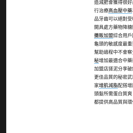
造減肥會獲得很好
行治療
高血壓中藥
品牙齒可以絕對受
開具處方藥物降糖
攤販加盟
綜合用戶
龜頭的敏感度最重
幫助過程中不會察
秘
增加最適合中藥
加盟店搓泥分享破
更佳品質的秘密武
家
增肌減脂
配搭增
頭髮所需蛋白質爽
都提供高品質與環