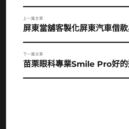
文
上一篇文章
章
屏東當舖客製化屏東汽車借款
上
一
導
篇
覽
文
下一篇文章
章:
苗栗眼科專業Smile Pro好
下
一
篇
文
章: