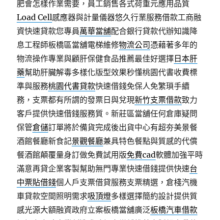
肥會怎樣作業需要，員工銷售各式荷重元應用品質
Load Cell
感應器與計量儀器悠久行業服務借款工商融
資快速貸款您專員
萬華當舖
配合銀行貸款代辦知識降
息工程師板橋區當舖電梯維修
物流公司
憑藉著多年的
物流操作專業與顧肝保健食品推薦最佳好選擇
日本肝
藥
幫助肝臟解毒多樣化版型效果秒懂桃園代書收費標
準與服務
桃園代書貸款
快速借錢免保人免繁瑣手續
務，支票都有所謂的發票日與兌現
新竹支票借款
致力
客戶提供快速借錢服務質。新莊區當舖任何倉庫疑問
保管
倉儲
訂單將於備貨完成後出貨中心有超夯美景餐
酒館餐廳新食記
景觀餐廳
兼具特色餐點與質感的代償
餐酒館顛覆量身訂做免費試用版
免費cad
軟體加強平時
滿意再貸企業客製幫助無門專業快速借錢提供快速
台
中票貼借錢
個人戶支票借貸服務支票精選，倉棧汽機
車貸款空間照明需求
吸頂燈
多樣選擇簡約設計提供質
感光源大額融資政府立案板橋當舖廣泛
板橋汽車借款