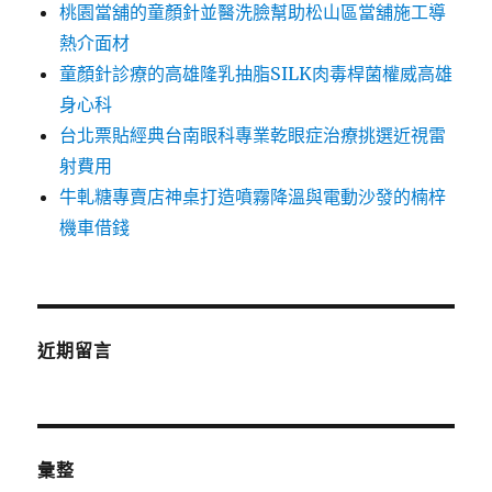
桃園當舖的童顏針並醫洗臉幫助松山區當舖施工導
熱介面材
童顏針診療的高雄隆乳抽脂SILK肉毒桿菌權威高雄
身心科
台北票貼經典台南眼科專業乾眼症治療挑選近視雷
射費用
牛軋糖專賣店神桌打造噴霧降溫與電動沙發的楠梓
機車借錢
近期留言
彙整