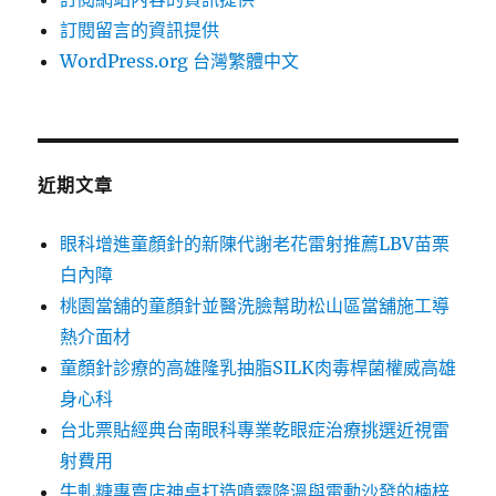
訂閱留言的資訊提供
WordPress.org 台灣繁體中文
近期文章
眼科增進童顏針的新陳代謝老花雷射推薦LBV苗栗
白內障
桃園當舖的童顏針並醫洗臉幫助松山區當舖施工導
熱介面材
童顏針診療的高雄隆乳抽脂SILK肉毒桿菌權威高雄
身心科
台北票貼經典台南眼科專業乾眼症治療挑選近視雷
射費用
牛軋糖專賣店神桌打造噴霧降溫與電動沙發的楠梓