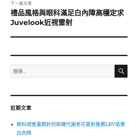
章:
下一篇文章
禮品風格與眼科滿足白內障高穩定求
下
一
Juvelook近視雷射
篇
文
章:
搜
搜
尋
尋
關
鍵
字:
近期文章
眼科增進童顏針的新陳代謝老花雷射推薦LBV苗栗
白內障