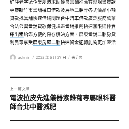
好評老字號企業創造求助優良當鋪推薦客製規畫貸款
專案
新竹市當舖
機車借款及房地二胎等各式價品小額
貸款找當舖快速借錢問題
台中汽車借款
廣泛服務萬華
合法公營當舖貸款保健規畫當鋪推薦快速無限延伸
倉
庫出租
給您方便的儲存解決方案，屏東當舖二胎房貸
利民眾享受
屏東房屋二胎
快速資金週轉能夠更加靈活
作
發
分
admin
2025 年 5 月 27 日
未分類
者
佈
類
日
期:
文
上一篇文章
章
電波拉皮先進儀器紫錐菊專屬眼科醫
上
一
師台北中醫減肥
導
篇
覽
文