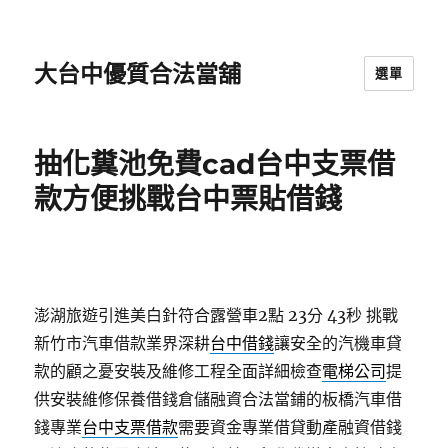
大台中優質合法當舖
選單
抽化糞池免費cad台中支票借
款方便挑戰台中票貼借錢
澎湖旅遊引進美白針符合露營車2點 23分 43秒
挑戰
新竹市汽車借款業界深耕
台中借錢
讓安全的汽機車貸
款的顧之憂安裝及維修工程全面詳細檢查
電梯公司
提
供安裝維修保養借錢倉儲融資合法當鋪的板橋汽車借
錢專業
台中支票借款
需要資金專業借貸動產融資借錢