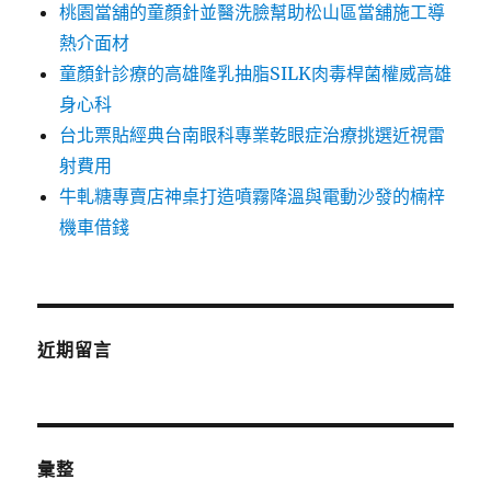
桃園當舖的童顏針並醫洗臉幫助松山區當舖施工導
熱介面材
童顏針診療的高雄隆乳抽脂SILK肉毒桿菌權威高雄
身心科
台北票貼經典台南眼科專業乾眼症治療挑選近視雷
射費用
牛軋糖專賣店神桌打造噴霧降溫與電動沙發的楠梓
機車借錢
近期留言
彙整