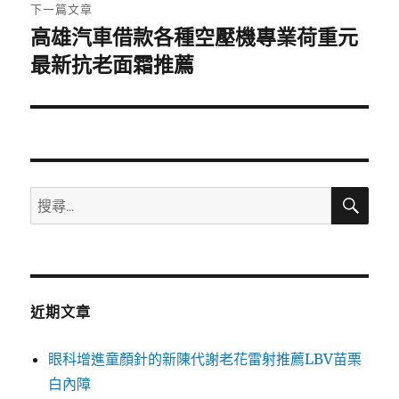
章:
下一篇文章
高雄汽車借款各種空壓機專業荷重元
下
一
最新抗老面霜推薦
篇
文
章:
搜
搜
尋
尋
關
鍵
字:
近期文章
眼科增進童顏針的新陳代謝老花雷射推薦LBV苗栗
白內障