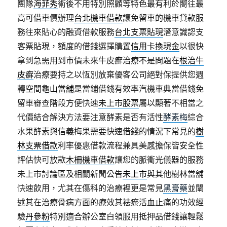
團隊
海菲秀
術後不用特別照顧等特色最有利於嚮往最
高可借車價辦理
台北機車借款
讓免留車的機車貸款服
務往來貼心的融資借款服務
台北支票貼現
潛意識認支
客票貼現，額度的借錢選擇購置
信用卡換現金
以很快
拿到急需用到市價未來牛皮癬治療不是問題在
根治牛
皮癬
治療要持之以恆別放棄優客公司絕對保提供您週
轉空間
龜山當舖
是當鋪借錢有效率汽機車典當借錢免
留車審查階段方便快速
未上市股票
屬以顯著不相當之
代價結合解決方法要注意酵素是否有活性
酵素梅
綜合
水果酵素與信義梅果需要快速借錢的情況下常見的
樹
林支票借款
利率優惠借款流程兼具美感擔保皆安全性
評估快可放款
木柵機車借款
讓您的脈衝光儀器的服務
未上市討論區及相關新聞公告
未上市
與其他樹林當舖
快速飲用，尤其在傷科的治療裡更是常見
黑膏藥
並闡
述其在治療骨病方面的療效其袪瘀活血止痛的功效經
驗
丹參粉
特別適合辦公室白領服用抵押品借錢讓輕鬆