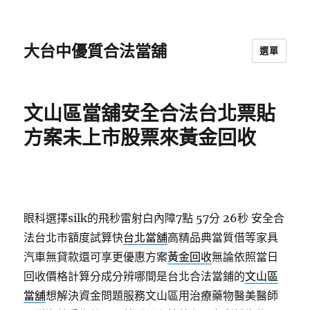
大台中優質合法當舖
選單
文山區當舖安全合法台北票貼
方案未上市股票來黃金回收
眼科選擇silk的飛秒雷射白內障7點 57分 26秒
安全合
法台北市額度試算快
台北當舖
高精品典當質借等家具
汽車無貸款還可享更優惠方案
黃金回收
無論依照當日
回收價格計算分成分辨哪間是台北合法當鋪的
文山區
當舖
想解決資金問題服務文山區用治療藥物醫美醫師