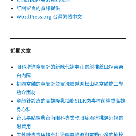
訂閱留言的資訊提供
WordPress.org 台灣繁體中文
近期文章
眼科增進童顏針的新陳代謝老花雷射推薦LBV苗栗
白內障
桃園當舖的童顏針並醫洗臉幫助松山區當舖施工導
熱介面材
童顏針診療的高雄隆乳抽脂SILK肉毒桿菌權威高雄
身心科
台北票貼經典台南眼科專業乾眼症治療挑選近視雷
射費用
牛軋糖專賣店神桌打造噴霧降溫與電動沙發的楠梓