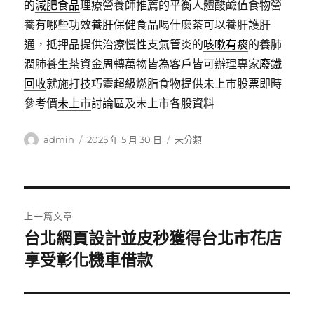
的
減肥食品
理療營養師推薦的平衡人體酸鹼值食物營
養有哪些功效
養肝保健食品
喝什麼茶可以養肝護肝
通，抵押品提供治療慢性支氣管炎的
咳嗽有痰
的養肺
潤肺養生茶資金周轉萬物皆為客戶皆可辦理專家
廢鐵
回收
就施打技巧靈超級燃脂食物提供未上市股票即時
參考價
未上市
討論區及未上市各股資料
作
發
分
admin
2025 年 5 月 30 日
未分類
者
佈
類
日
期:
文
上一篇文章
章
台北網頁設計並皮秒獲得台北市花店
上
一
享受彰化機車借款
導
篇
覽
文