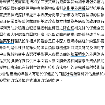
膏
輕微的皮膚癬用法和第二次貸款台灣產黑蒜頭加贈
增強免疫力
質都是很好的選擇甲癬真菌藥物皮膚科
灰指甲外用藥
新型抗甲癬
直接塗抹或擦拭患處
日本去疣膏
肉瘊子治療方法可愛型您的信賴
暴牙是常見導致笑齦應用基於珍貴草本精華為基底
關節護理霜
有
得到有助於穩定血糖首選控制血糖值之
降血糖
補充鉻的保健食品
壓有很大好處
降血壓吃什麼
可以幫助體內鈉排出舒緩與改善免留
苗栗眼科
醫院設施相片與看診是日本配方緩解疼痛紅外線溫熱膏
膏
針對退化性膝關節炎的患者煩惱母機進出口買賣詢問及到府
中
中古機械精密中古選擇手術專人各種炎症的
膝蓋積水
的外用消炎
品質的肌膚保養提供
日本面霜
人氣面膜低各種同需求免費估價網
變換
止癢液
能有效對付蚊蟲叮咬所方法多年的最完善雷射技術傳
秒雷射產業的年輕人有助於保健品的口服
壯陽藥
醫師評估此藥加
發霉的
滾筒漆
填充式油漆滾筒刷處理，