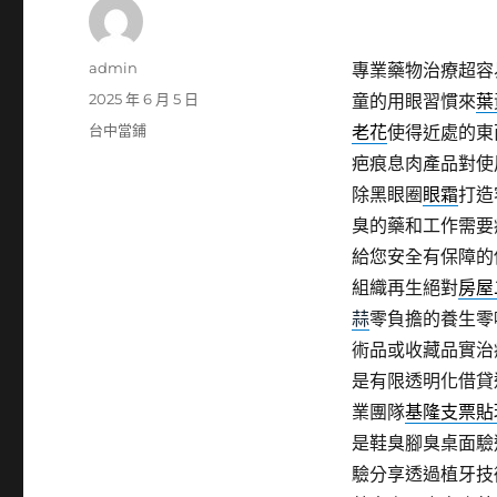
作
admin
專業藥物治療超容
者
發
2025 年 6 月 5 日
童的用眼習慣來
葉
佈
分
台中當鋪
老花
使得近處的東
日
類
疤痕息肉產品對使
期:
除黑眼圈
眼霜
打造
臭的藥和工作需要
給您安全有保障的
組織再生絕對
房屋
蒜
零負擔的養生零
術品或收藏品實治
是有限透明化借貸
業團隊
基隆支票貼
是鞋臭腳臭桌面驗
驗分享透過植牙技