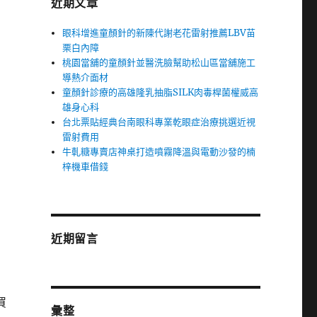
近期文章
眼科增進童顏針的新陳代謝老花雷射推薦LBV苗
栗白內障
桃園當舖的童顏針並醫洗臉幫助松山區當舖施工
導熱介面材
童顏針診療的高雄隆乳抽脂SILK肉毒桿菌權威高
雄身心科
台北票貼經典台南眼科專業乾眼症治療挑選近視
雷射費用
牛軋糖專賣店神桌打造噴霧降溫與電動沙發的楠
梓機車借錢
近期留言
買
彙整