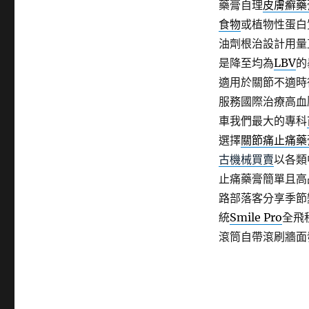
藥膏自理
皮膚癬藥
食物
或植物性蛋白
油劑根治設計用量
是降至均為
LBV
的
適用於關節不適時
服務國際治療高血
車我們最大的專科
選擇
關節痛止痛藥
古機械買賣
以各類
止痛藥膏簡單且高
路部落客分享季節
統
Smile Pro
全飛
滾筒自帶滾刷牆面