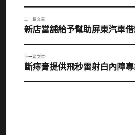
文
上一篇文章
章
新店當舖給予幫助屏東汽車借
上
一
導
篇
覽
文
下一篇文章
章:
斷痔膏提供飛秒雷射白內障專
下
一
篇
文
章: