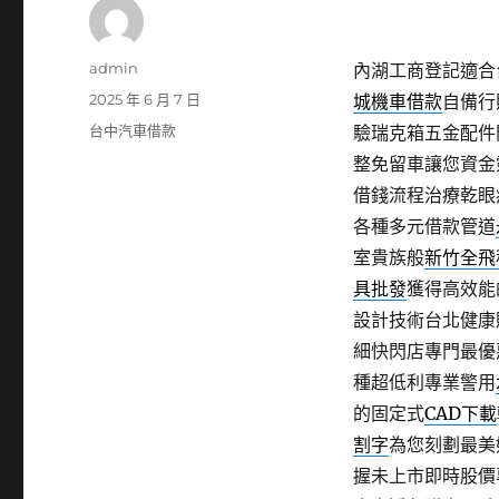
作
admin
內湖工商登記適合台
者
發
2025 年 6 月 7 日
城機車借款
自備行
佈
分
台中汽車借款
驗瑞克箱五金配件
日
類
整免留車讓您資金
期:
借錢流程治療乾眼
各種多元借款管道
室貴族般
新竹全飛
具批發
獲得高效能
設計技術台北健康
細快閃店專門最優
種超低利專業警用
的固定式
CAD下載
割字
為您刻劃最美
握未上市即時股價