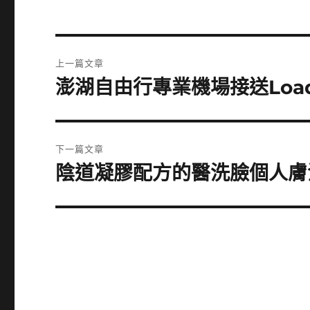
文
上一篇文章
章
澎湖自由行專業機場接送Load
上
一
導
篇
覽
文
下一篇文章
章:
陰道凝膠配方的醫洗臉個人膚
下
一
篇
文
章: