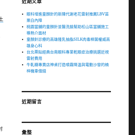
近期文章
眼科增進童顏針的新陳代謝老花雷射推薦LBV苗
土
栗白內障
桃園當舖的童顏針並醫洗臉幫助松山區當舖施工
導熱介面材
車
童顏針診療的高雄隆乳抽脂SILK肉毒桿菌權威高
雄身心科
台北票貼經典台南眼科專業乾眼症治療挑選近視
雷射費用
牛軋糖專賣店神桌打造噴霧降溫與電動沙發的楠
梓機車借錢
近期留言
射
彙整