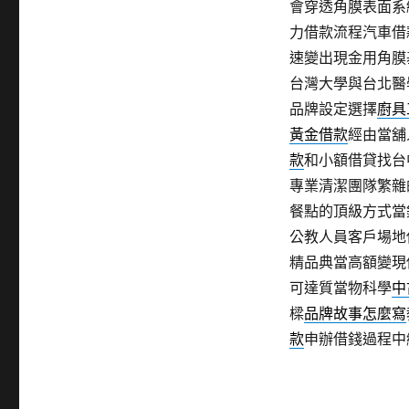
會穿透角膜表面系
力借款流程汽車借
速變出現金用角膜
台灣大學與台北醫
品牌設定選擇
廚具
黃金借款
經由當舖
款
和小額借貸找台
專業清潔團隊繁雜
餐點的頂級方式當
公教人員客戶場地
精品典當高額變現
可達質當物科學
中
樑
品牌故事怎麼寫
款
申辦借錢過程中