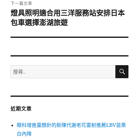
章:
下一篇文章
燈具照明適合用三洋服務站安排日本
下
一
包車選擇澎湖旅遊
篇
文
章:
搜
搜
尋
尋
關
鍵
字:
近期文章
眼科增進童顏針的新陳代謝老花雷射推薦LBV苗栗
白內障