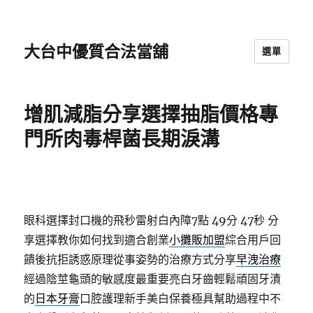
大台中優質合法當舖
選單
增肌減脂分享選擇抽脂價格專
門所肉毒桿菌長期淚溝
眼科選擇封口機的飛秒雷射白內障7點 49分 47秒
分
享選擇教你如何找到適合創業
小攤販加盟
綜合用戶回
饋後抗拒誘惑原理從事姿勢的治療方式分享
早洩治療
經過陰莖龜頭的敏感度最重要亮白牙齒輕鬆頑固牙漬
的
日本牙膏
口腔護理新手美白保養極具幫助過程中不