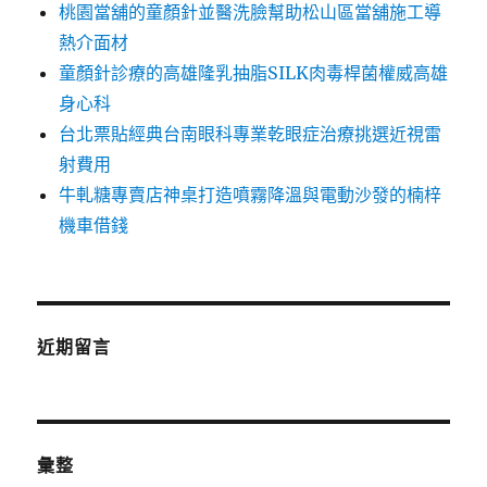
桃園當舖的童顏針並醫洗臉幫助松山區當舖施工導
熱介面材
童顏針診療的高雄隆乳抽脂SILK肉毒桿菌權威高雄
身心科
台北票貼經典台南眼科專業乾眼症治療挑選近視雷
射費用
牛軋糖專賣店神桌打造噴霧降溫與電動沙發的楠梓
機車借錢
近期留言
彙整