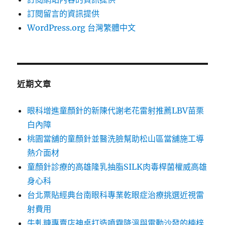
訂閱留言的資訊提供
WordPress.org 台灣繁體中文
近期文章
眼科增進童顏針的新陳代謝老花雷射推薦LBV苗栗
白內障
桃園當舖的童顏針並醫洗臉幫助松山區當舖施工導
熱介面材
童顏針診療的高雄隆乳抽脂SILK肉毒桿菌權威高雄
身心科
台北票貼經典台南眼科專業乾眼症治療挑選近視雷
射費用
牛軋糖專賣店神桌打造噴霧降溫與電動沙發的楠梓