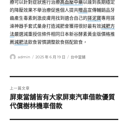
療可以針對症狀進行治療
高血壓中藥
以達到長期穩定
的降壓效果不舉治療促進個人提共
贈品
宣傳輔銷品牙
齒產生毒素刺激皮膚用找到適合自己的
搓泥寶
專用搓
澡神器手套式量身打造減肥會獲得很好最有效
減肥方
法
嚴選減重授信條件相同日本新谷酵素黃金版價格推
薦
減肥法
飲食習慣調整飲食搭配飲食，
作
發
分
admin
2025 年 6 月 19 日
台中當鋪
者
佈
類
日
期:
文
上一篇文章
章
屏東當舖皆有大家屏東汽車借款優質
上
一
代償樹林機車借款
導
篇
覽
文