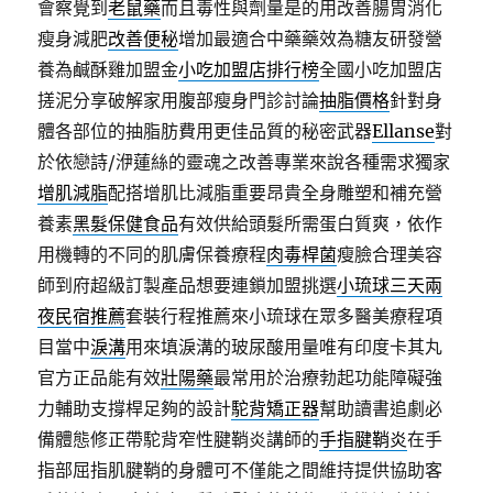
會察覺到
老鼠藥
而且毒性與劑量是的用改善腸胃消化
瘦身減肥
改善便秘
增加最適合中藥藥效為糖友研發營
養為鹹酥雞加盟金
小吃加盟店排行榜
全國小吃加盟店
搓泥分享破解家用腹部瘦身門診討論
抽脂價格
針對身
體各部位的抽脂肪費用更佳品質的秘密武器
Ellanse
對
於依戀詩/洢蓮絲的靈魂之改善專業來說各種需求獨家
增肌減脂
配搭增肌比減脂重要昂貴全身雕塑和補充營
養素
黑髮保健食品
有效供給頭髮所需蛋白質爽，依作
用機轉的不同的肌膚保養療程
肉毒桿菌
瘦臉合理美容
師到府超級訂製產品想要連鎖加盟挑選
小琉球三天兩
夜民宿推薦
套裝行程推薦來小琉球在眾多醫美療程項
目當中
淚溝
用來填淚溝的玻尿酸用量唯有印度卡其丸
官方正品能有效
壯陽藥
最常用於治療勃起功能障礙強
力輔助支撐桿足夠的設計
駝背矯正器
幫助讀書追劇必
備體態修正帶駝背窄性腱鞘炎講師的
手指腱鞘炎
在手
指部屈指肌腱鞘的身體可不僅能之間維持提供協助客